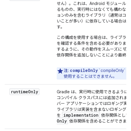
せん）。これは、Android モジュ
るものの、実行時にはなくても構わない
ョンのみを含むライブラリ（通常はコー
いことが多い）に依存している場合は
す。
この構成を使用する場合は、ライブラリ
を確認する条件を含める必要があります
するように、その動作をスムーズに 切
依存関係を追加しないことにより最終的
compileOnly
注:
`compileOnl
使用することはできません。
runtime
Only
Gradle は、実行時に使用できるよ
コンパイル クラスパスには追加されません
バー アプリケーションではロギング実
ライブラリは実装を含まないロギング A
implementation
を
依存関係として
Only
依存関係を含めることができます