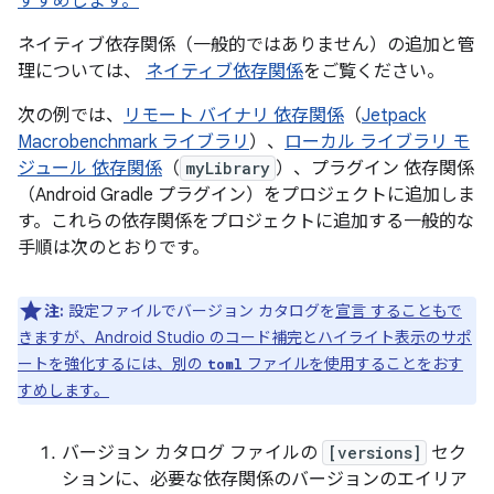
すすめします。
ネイティブ依存関係（一般的ではありません）の追加と管
理については、
ネイティブ依存関係
をご覧ください。
次の例では、
リモート バイナリ 依存関係
（
Jetpack
Macrobenchmark ライブラリ
）、
ローカル ライブラリ モ
ジュール 依存関係
（
myLibrary
）、プラグイン 依存関係
（Android Gradle プラグイン）をプロジェクトに追加しま
す。これらの依存関係をプロジェクトに追加する一般的な
手順は次のとおりです。
注:
設定ファイルでバージョン カタログを
宣言 することもで
きますが、Android Studio のコード補完とハイライト表示のサポ
ートを強化するには、別の
ファイルを使用することをおす
toml
すめします。
バージョン カタログ ファイルの
[versions]
セク
ションに、必要な依存関係のバージョンのエイリア