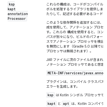
ksp
これらの構成は、コードがコンパイルさ
kapt
ボルを処理するライブラリを提供します
annotation
たりして、記述する必要があるコードを
Processor
k
このような依存関係を追加するには、
成を使用して、アノテーション プロセ
す。これらの 構成を使用すると、コンパ
パスが別々になり、ビルドのパフォーマンス
スでアノテーション プロセッサを検出
を無効にします（Gradle 5.0 以
プロセッサは無視されます）。
JAR ファイルに次のファイルが含まれる場合
ノテーション プロセッサであると想定
META-INF/services/javax.annot
プラグインは、コンパイル クラスパス
エラーを生成します。
ksp
は Kotlin シンボル プロセッサ
kapt
apt
と
は、Kotlin コンパイ