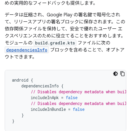
めの実用的なフィードバックも提供します。
データは圧縮され、Google Play の署名鍵で暗号化され
て、リリースアプリの署名ブロックに保存されます。この
依存関係ファイルを保持して、安全で優れたユーザー エ
クスペリエンスのために役立てることをおすすめします。
モジュールの
build.gradle.kts
ファイルに次の
dependenciesInfo
ブロックを含めることで、オプトア
ウトできます。
android
{
dependenciesInfo
{
// Disables dependency metadata when build
includeInApk
=
false
// Disables dependency metadata when build
includeInBundle
=
false
}
}