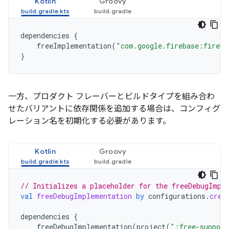
Kotlin
Groovy
dependencies
{
freeImplementation
(
"com.google.firebase:fireba
}
一方、プロダクト フレーバーとビルドタイプを組み合わ
せたバリアントに依存関係を追加する場合は、コンフィグ
レーション名を初期化する必要があります。
Kotlin
Groovy
// Initializes a placeholder for the freeDebugImpl
val
freeDebugImplementation
by
configurations
.
crea
dependencies
{
freeDebugImplementation
(
project
(
":free-support