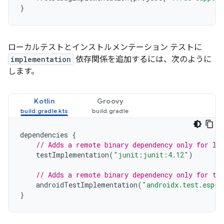
}
ローカルテストとインストルメンテーション テストに
implementation
依存関係を追加するには、次のように
します。
Kotlin
Groovy
dependencies
{
// Adds a remote binary dependency only for lo
testImplementation
(
"junit:junit:4.12"
)
// Adds a remote binary dependency only for th
androidTestImplementation
(
"androidx.test.espre
}