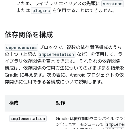
いため、ライブラリ エイリアスの先頭に
versions
または
plugins
を使用することはできません。
依存関係を構成
dependencies
ブロックで、複数の依存関係構成のうち
の 1 つ（上記の
implementation
など）を使用して、ラ
イブラリ依存関係を宣言できます。
それぞれの依存関係
構成は、依存関係の使用方法についてのさまざまな指示を
Gradle に与えます。次の表に、Android プロジェクトの依
存関係に使用できる各構成について説明します。
構成
動作
implementation
Gradle は依存関係をコンパイル ク
implement
ジ化します。モジュールで