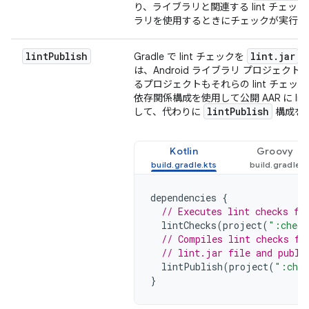
り、ライブラリと関連する lint チェッ
ラリを使用するときにチェックが実行さ
lint
Publish
lint
.
jar
Gradle で lint チェックを
フ
は、Android ライブラリ プロジェク
るプロジェクトもそれらの lint チェ
依存関係構成を使用して公開 AAR に l
lint
Publish
して、代わりに
構成を
Kotlin
Groovy
dependencies
{
// Executes lint checks fr
lintChecks
(
project
(
":check
// Compiles lint checks fr
// lint.jar file and publi
lintPublish
(
project
(
":chec
}