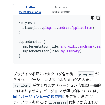
Kotlin
Groovy
plugins
{
alias
(
libs
.
plugins
.
androidApplication
)
}
dependencies
{
implementation
(
libs
.
androidx
.
benchmark
.
macr
implementation
(
libs
.
my
.
library
)
}
プラグイン参照にはカタログ名の後に
plugins
が
含まれ、 バージョン参照にはカタログ名の後に
versions
が含まれます（バージョン 参照は一般的
ではありません。バージョン 参照の例については、
同じバージョン番号の依存関係
をご覧ください）。
ライブラリ参照には
libraries
修飾子が含まれな