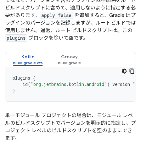
ではなく、バージョンを含むプラグイン依存関係をルート
ビルドスクリプトに含めて、適用しないように指定する必
要があります。
apply false
を追加すると、Gradle はプ
ラグインのバージョンを記録しますが、ルートビルドでは
使用しません。通常、ルート ビルドスクリプトは、この
plugins
ブロックを除いて空です。
Kotlin
Groovy
plugins
{
id
(
"org.jetbrains.kotlin.android"
)
version
"1.
}
単一モジュール プロジェクトの場合は、モジュール レベ
ルのビルドスクリプトでバージョンを明示的に指定し、プ
ロジェクト レベルのビルドスクリプトを空のままにでき
ます。