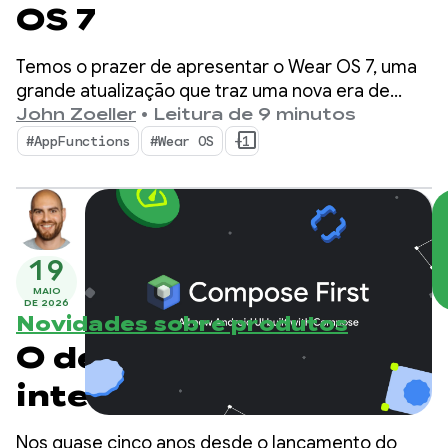
OS 7
Temos o prazer de apresentar o Wear OS 7, uma
grande atualização que traz uma nova era de
eficiência energética e inteligência para usuários
John Zoeller
•
Leitura de 9 minutos
e desenvolvedores.
#AppFunctions
#Wear OS
+1
19
MAIO
DE 2026
Novidades sobre produtos
O desenvolvimento de
interface do Android é
"Compose First"
Nos quase cinco anos desde o lançamento do