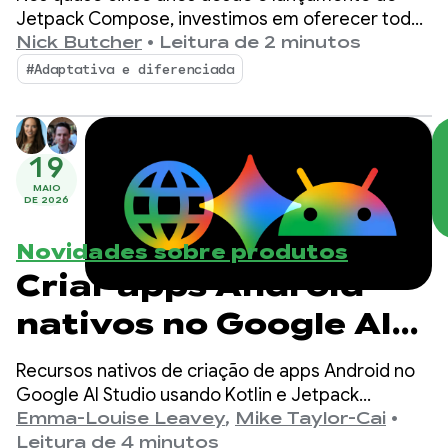
Jetpack Compose, investimos em oferecer todos
os recursos, a performance e as ferramentas
Nick Butcher
•
Leitura de 2 minutos
necessárias para criar interfaces incríveis em
#Adaptativa e diferenciada
vários dispositivos Android.
19
MAIO
DE 2026
Novidades sobre produtos
Criar apps Android
nativos no Google AI
Studio
Recursos nativos de criação de apps Android no
Google AI Studio usando Kotlin e Jetpack
Compose. Capacidade de visualizar apps em um
Emma-Louise Leavey
,
Mike Taylor-Cai
•
Android Emulator incorporado e implantá-los em
Leitura de 4 minutos