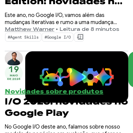
Edition: novidades nas
ferramentas para
Este ano, no Google I/O, vamos além das
desenvolvedores
mudanças iterativas e rumo a uma mudança
fundamental na forma como os apps são criados.
Matthew Warner
•
Leitura de 8 minutos
Android
Nossas ferramentas mais recentes foram criadas
#Agent Skills
#Google I/O
+2
para a era agêntica com recursos que aumentam
a produtividade de você como desenvolvedor
Android E turbinam os agentes de IA implantados
na sua base de código.
19
MAIO
DE 2026
Novidades sobre produtos
I/O 2026: novidades no
Google Play
No Google I/O deste ano, falamos sobre nosso