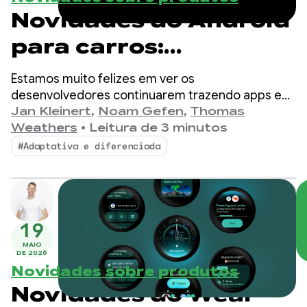
Novidades do Android
para carros:
unificação de
Estamos muito felizes em ver os
plataformas e
desenvolvedores continuarem trazendo apps e
experiências para o Android para carros. No ano
Jan Kleinert
,
Noam Gefen
,
Thomas
experiências premium
passado, continuamos vendo um forte
Weathers
•
Leitura de 3 minutos
crescimento e impulso no ecossistema de apps
#Adaptativa e diferenciada
no Android Auto e em carros com o Google
integrado.
19
MAIO
DE 2026
Novidades sobre produtos
Novidades do Wear