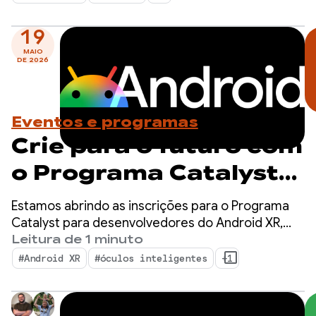
nativa com o sistema e trazer o poder da IA do
I/O 2026
Google para seus apps.
19
MAIO
DE 2026
Eventos e programas
Crie para o futuro com
o Programa Catalyst
para desenvolvedores
Estamos abrindo as inscrições para o Programa
do Android XR.
Catalyst para desenvolvedores do Android XR,
uma iniciativa dedicada a acelerar o
Leitura de 1 minuto
Inscreva-se agora!
desenvolvimento de apps do Android XR prontos
#Android XR
#óculos inteligentes
+1
para serem lançados no próximo ano.