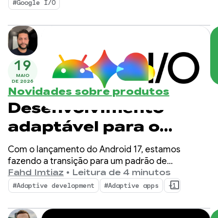
mídia de alta performance e desenvolvimento
#Google I/O
adaptável para o ecossistema em expansão.
19
MAIO
DE 2026
Novidades sobre produtos
Desenvolvimento
adaptável para o
ecossistema Android
Com o lançamento do Android 17, estamos
em expansão
fazendo a transição para um padrão de
desenvolvimento com prioridade adaptativa. Os
Fahd Imtiaz
•
Leitura de 4 minutos
usuários não dependem mais de um único
#Adaptive development
#Adaptive apps
+1
formato. Eles transitam entre smartphones,
dispositivos dobráveis, tablets, laptops, telas