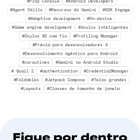
#Play Console
#Android Developers
#Agent Skills
#Recursos do Gemini
#SDK Engage
#Adaptive development
#On-device
#Game engine development
#óculos inteligentes
#Óculos XR com fio
#Profiling Manager
#Prévia para desenvolvedores 4
#Desenvolvimento agêntico para Android
#coroutines
#Gemini no Android Studio
# Quail 2
#authentication
#CredentialManager
#Foldables
#Jetpack Compose
#Telas grandes
#Layouts
#Classes de tamanho de janela
Fique por dentro