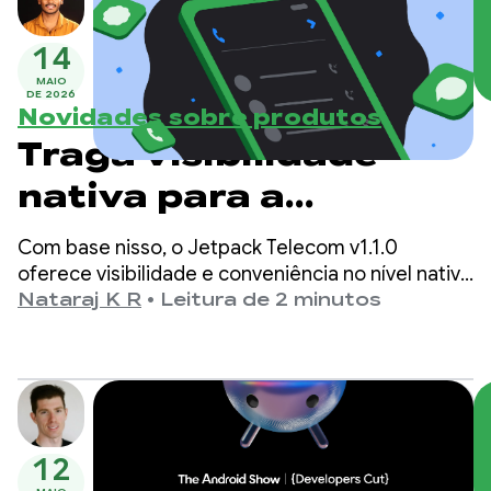
14
MAIO
DE 2026
Novidades sobre produtos
Traga visibilidade
nativa para a
experiência do seu
Com base nisso, o Jetpack Telecom v1.1.0
app VoIP com a versão
oferece visibilidade e conveniência no nível nativo
para apps VoIP de terceiros.
Nataraj K R
•
Leitura de 2 minutos
Alfa mais recente da
Telecom
12