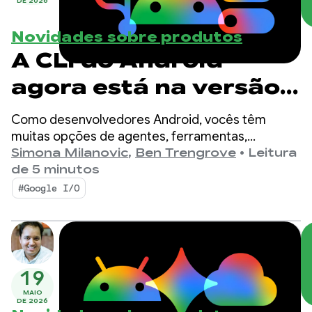
DE 2026
Novidades sobre produtos
A CLI do Android
agora está na versão
estável 1.0: acelere o
Como desenvolvedores Android, vocês têm
desenvolvimento para
muitas opções de agentes, ferramentas,
interfaces de linha de comando (CLI) e LLMs para
Simona Milanovic
,
Ben Trengrove
•
Leitura
Android usando
usar no desenvolvimento de apps.
de 5 minutos
qualquer agente
#Google I/O
19
MAIO
DE 2026