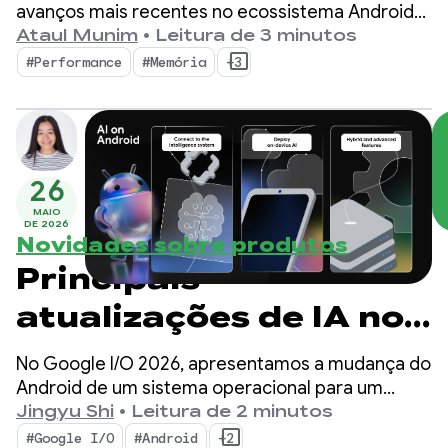
I/O ‘26
avanços mais recentes no ecossistema Android
podem ajudar você a aumentar a qualidade do
Ataul Munim
•
Leitura de 3 minutos
app e maximizar a eficiência do desenvolvimento.
#Performance
#Memória
+3
26
MAIO
DE 2026
Novidades sobre produtos
Principais
atualizações de IA no
Android para criar
No Google I/O 2026, apresentamos a mudança do
experiências
Android de um sistema operacional para um
sistema de inteligência. Também mostramos
Jingyu Shi
•
Leitura de 2 minutos
inteligentes do Google
como criar experiências inteligentes de forma
#Google I/O
#Android
+2