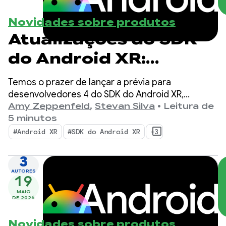
Novidades sobre produtos
Atualizações do SDK
do Android XR:
apresentação da
Temos o prazer de lançar a prévia para
prévia para
desenvolvedores 4 do SDK do Android XR,
continuando nosso foco na unificação do
Amy Zeppenfeld
,
Stevan Silva
•
Leitura de
desenvolvedores 4
desenvolvimento entre dispositivos para
5 minutos
headsets, óculos XR com fio e óculos inteligentes.
#Android XR
#SDK do Android XR
+3
3
AUTORES
19
MAIO
DE 2026
Novidades sobre produtos