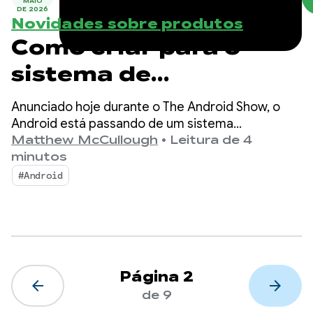
MAIO
DE 2026
Novidades sobre produtos
Como criar para o
sistema de
inteligência no
Anunciado hoje durante o The Android Show, o
Android
Android está passando de um sistema
operacional para um sistema de inteligência,
Matthew McCullough
•
Leitura de 4
criando mais oportunidades de engajamento com
minutos
seus apps.
#Android
Página 2
arrow_back
arrow_forward
de 9