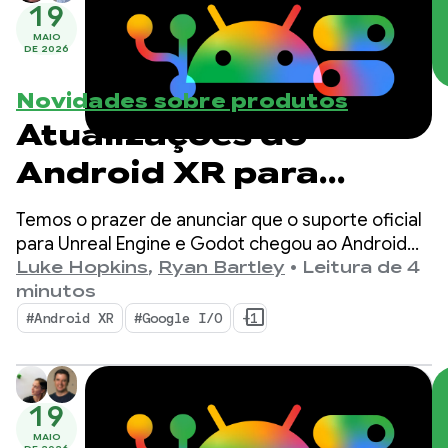
19
MAIO
DE 2026
Novidades sobre produtos
Atualizações do
Android XR para
Unity, Unreal e Godot
Temos o prazer de anunciar que o suporte oficial
para Unreal Engine e Godot chegou ao Android
XR. Também estamos lançando novas
Luke Hopkins
,
Ryan Bartley
•
Leitura de 4
ferramentas projetadas para aumentar sua
minutos
produtividade e ativar novos recursos de XR: o
#Android XR
#Google I/O
+1
Android XR Engine Hub e o Android XR Interaction
Framework.
19
MAIO