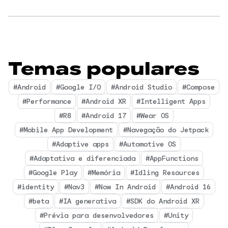
Temas populares
#Android
#Google I/O
#Android Studio
#Compose
#Performance
#Android XR
#Intelligent Apps
#R8
#Android 17
#Wear OS
#Mobile App Development
#Navegação do Jetpack
#Adaptive apps
#Automotive OS
#Adaptativa e diferenciada
#AppFunctions
#Google Play
#Memória
#Idling Resources
#identity
#Nav3
#Now In Android
#Android 16
#beta
#IA generativa
#SDK do Android XR
#Prévia para desenvolvedores
#Unity