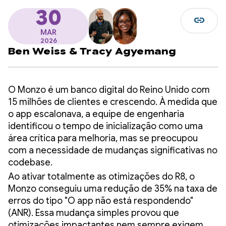
30
link
MAR
2026
Ben Weiss
&
Tracy Agyemang
O Monzo é um banco digital do Reino Unido com
15 milhões de clientes e crescendo. À medida que
o app escalonava, a equipe de engenharia
identificou o tempo de inicialização como uma
área crítica para melhoria, mas se preocupou
com a necessidade de mudanças significativas no
codebase.
Ao ativar totalmente as otimizações do R8, o
Monzo conseguiu uma redução de 35% na taxa de
erros do tipo "O app não está respondendo"
(ANR). Essa mudança simples provou que
otimizações impactantes nem sempre exigem