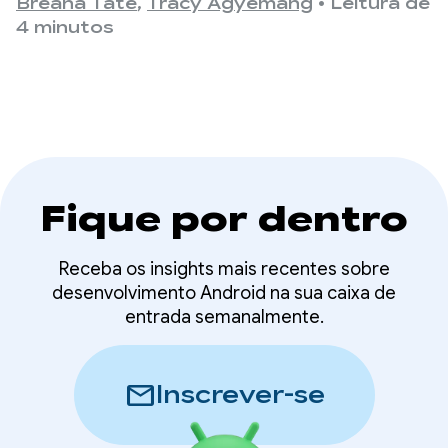
é desligada.
Breana Tate
,
Tracy Agyemang
•
Leitura de
lock parcial
4 minutos
Fique por dentro
Receba os insights mais recentes sobre
desenvolvimento Android na sua caixa de
entrada semanalmente.
mail
Inscrever-se