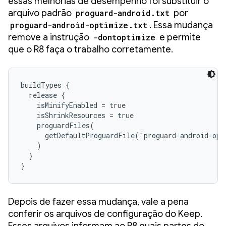
essas melhorias de desempenho foi substituir o
arquivo padrão
proguard-android.txt
por
proguard-android-optimize.txt
. Essa mudança
remove a instrução
-dontoptimize
e permite
que o R8 faça o trabalho corretamente.
buildTypes {

  release {

    isMinifyEnabled = true

    isShrinkResources = true

    proguardFiles(

      getDefaultProguardFile("proguard-android-opt
    )

  }

}
Depois de fazer essa mudança, vale a pena
conferir os arquivos de configuração do Keep.
Esses arquivos informam ao R8 quais partes do