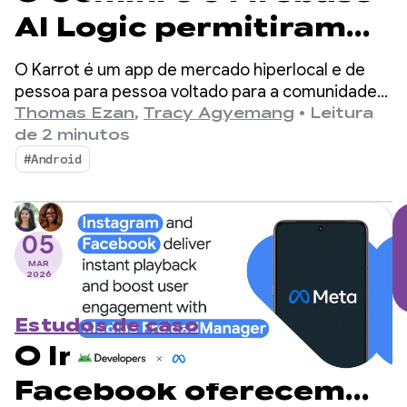
AI Logic permitiram
que a Karrot
O Karrot é um app de mercado hiperlocal e de
aumentasse as
pessoa para pessoa voltado para a comunidade
que permite aos usuários comprar, vender e
Thomas Ezan
,
Tracy Agyemang
•
Leitura
vendas com um
trocar itens com outros usuários verificados.
de 2 minutos
Desde o lançamento na Coreia do Sul em 2015, a
recurso de tradução
#Android
plataforma se expandiu para mercados globais,
integrado em menos
acumulando mais de 43 milhões de usuários
registrados.
de duas semanas
05
MAR
2026
Estudos de caso
O Instagram e o
Facebook oferecem