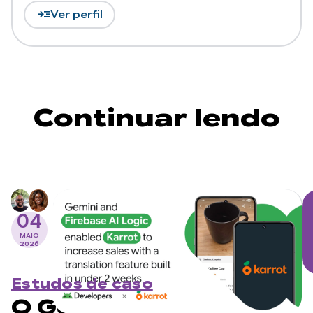
read_more
Ver perfil
Continuar lendo
04
MAIO
2026
Estudos de caso
O Gemini e o Firebase