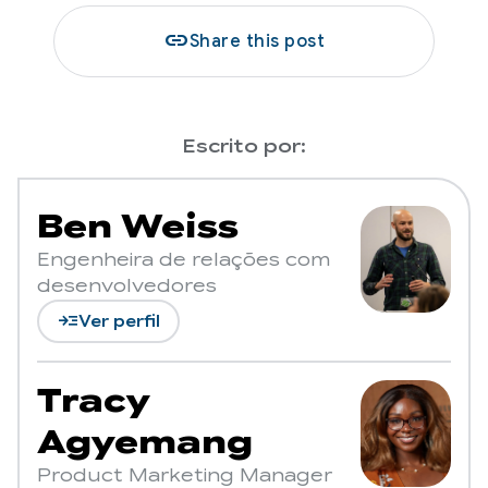
link
Share this post
Escrito por:
Ben Weiss
Engenheira de relações com
desenvolvedores
read_more
Ver perfil
Tracy
Agyemang
Product Marketing Manager