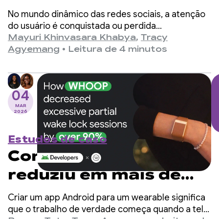
reprodução
No mundo dinâmico das redes sociais, a atenção
instantânea e
do usuário é conquistada ou perdida
rapidamente. Os apps da Meta (Facebook e
Mayuri Khinvasara Khabya
,
Tracy
aumentam o
Instagram) estão entre as maiores plataformas
Agyemang
•
Leitura de 4 minutos
sociais do mundo e atendem a bilhões de
engajamento do
usuários em todo o mundo.
usuário com o Media3
04
PreloadManager
MAR
2026
Estudos de caso
Como a WHOOP
reduziu em mais de
90% as sessões
Criar um app Android para um wearable significa
excessivas de wake
que o trabalho de verdade começa quando a tela