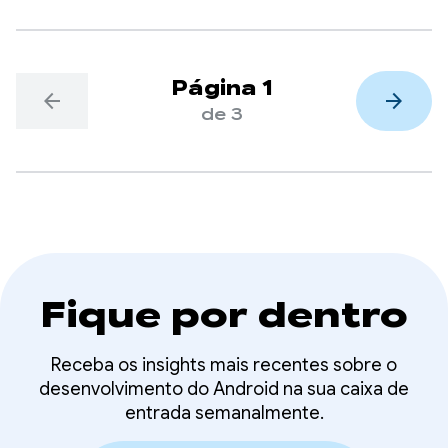
comprometidos em garantir que bilhões de
usuários possam continuar aproveitando os apps
com confiança e que a inovação dos
desenvolvedores possa prosperar.
Página 1
arrow_back
arrow_forward
de 3
Fique por dentro
Receba os insights mais recentes sobre o
desenvolvimento do Android na sua caixa de
entrada semanalmente.