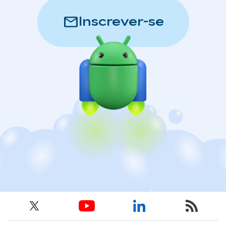
mail
Inscrever-se