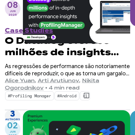
08
JUN
2026
Case Studies
O Datadog oferece
milhões de insights
detalhados de
As regressões de performance são notoriamente
performance com o
difíceis de reproduzir, o que as torna um gargalo
enorme para desenvolvedores de dispositivos
Alice Yuan
,
Arti Arutiunov
,
Nikita
ProfilingManager
móveis.
Ogorodnikov
•
4 min read
#Profiling Manager
#Android
+1
3
AUTHORS
02
JUN