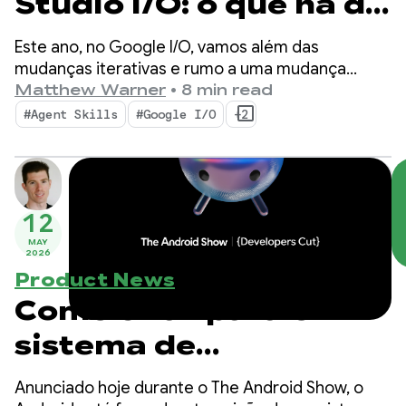
Studio I/O: o que há de
novo nas ferramentas
Este ano, no Google I/O, vamos além das
para desenvolvedores
mudanças iterativas e rumo a uma mudança
fundamental na forma como os apps são criados.
Matthew Warner
•
8 min read
Android
Nossas ferramentas mais recentes são criadas
#Agent Skills
#Google I/O
+2
para a era agêntica, com recursos que aumentam
a produtividade como desenvolvedor Android e
turbinam os agentes de IA implantados na sua
base de código.
12
MAY
2026
Product News
Como criar para o
sistema de
inteligência no
Anunciado hoje durante o The Android Show, o