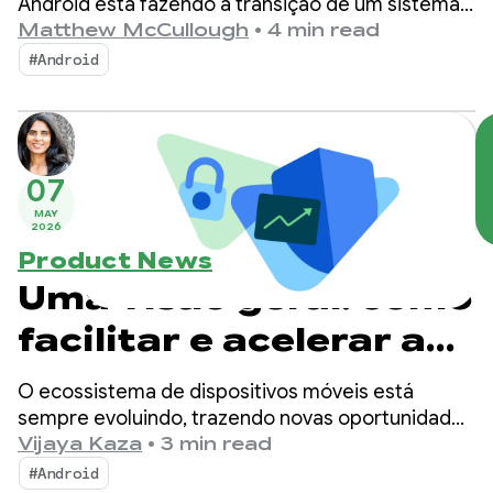
Android
Android está fazendo a transição de um sistema
operacional para um sistema de inteligência,
Matthew McCullough
•
4 min read
criando mais oportunidades de engajamento com
#Android
seus apps.
07
MAY
2026
Product News
Uma visão geral: como
facilitar e acelerar a
publicação de apps
O ecossistema de dispositivos móveis está
mais seguros
sempre evoluindo, trazendo novas oportunidades
e novas ameaças. Com essas mudanças, o
Vijaya Kaza
•
3 min read
Android e o Google Play continuam
#Android