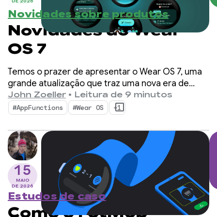
DE 2026
Novidades sobre produtos
Novidades do Wear
OS 7
Temos o prazer de apresentar o Wear OS 7, uma
grande atualização que traz uma nova era de
eficiência energética e inteligência para usuários
John Zoeller
•
Leitura de 9 minutos
e desenvolvedores.
#AppFunctions
#Wear OS
+1
15
MAIO
DE 2026
Estudos de caso
Como o FotMob