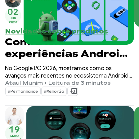
02
JUN
2026
Novidades sobre produtos
Como criar
experiências Android
Premium no Google
No Google I/O 2026, mostramos como os
I/O ‘26
avanços mais recentes no ecossistema Android
podem ajudar você a aumentar a qualidade do
Ataul Munim
•
Leitura de 3 minutos
app e maximizar a eficiência do desenvolvimento.
#Performance
#Memória
+3
19
MAIO