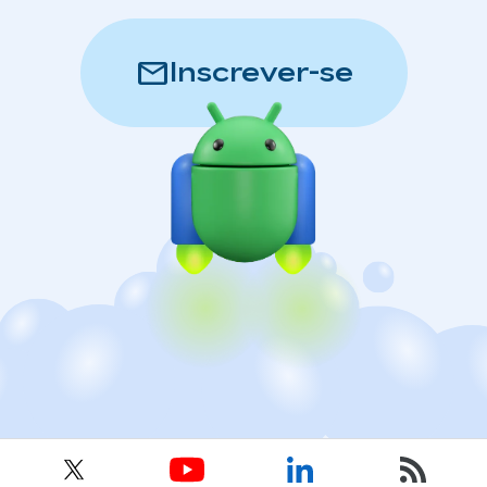
mail
Inscrever-se