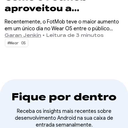
aproveitou a
descoberta em vários
Recentemente, o FotMob teve o maior aumento
dispositivos para
em um único dia no Wear OS entre o público
instalado em cinco anos, com 2 a 3 vezes a média
Garan Jenkin
•
Leitura de 3 minutos
alcançar uma adoção
diária. O segredo? Um fluxo de instalação simples
#Wear OS
entre dispositivos que ajuda os usuários a
recorde do Wear OS
descobrir o app para Wear OS diretamente no
smartphone.
Fique por dentro
Receba os insights mais recentes sobre
desenvolvimento Android na sua caixa de
entrada semanalmente.