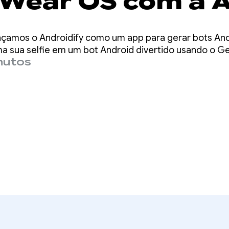
 Wear OS com a A
Face Push
nçamos o Androidify como um app para gerar bots And
ma sua selfie em um bot Android divertido usando o Ge
nutos