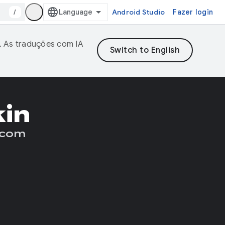
/
Android Studio
Fazer login
. As traduções com IA
kin
 com