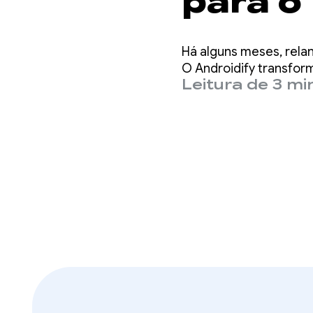
para o
Watch 
Há alguns meses, rela
O Androidify transfor
Leitura de 3 mi