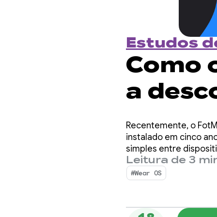
Estudos d
Como o
a desc
dispos
Recentemente, o FotM
uma ad
instalado em cinco ano
simples entre disposit
Leitura de 3 mi
smartphone.
Wear 
#Wear OS