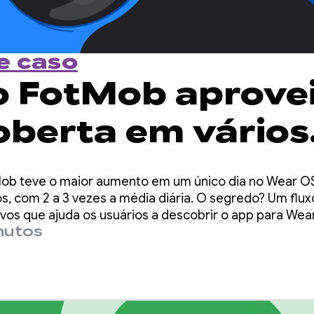
e caso
 FotMob aprove
oberta em vários
itivos para alcan
ob teve o maior aumento em um único dia no Wear OS
oção recorde do
s, com 2 a 3 vezes a média diária. O segredo? Um flux
ivos que ajuda os usuários a descobrir o app para We
nutos
OS