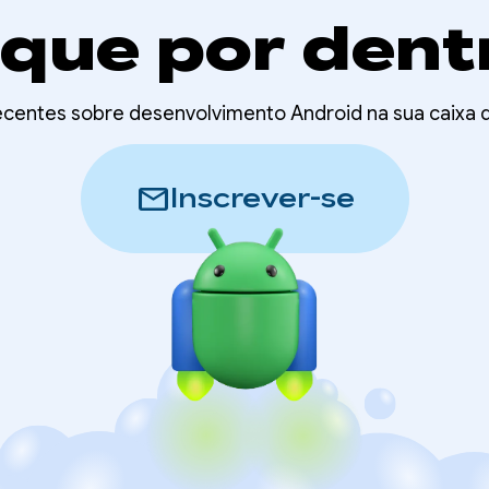
ique por dent
recentes sobre desenvolvimento Android na sua caixa
mail
Inscrever-se