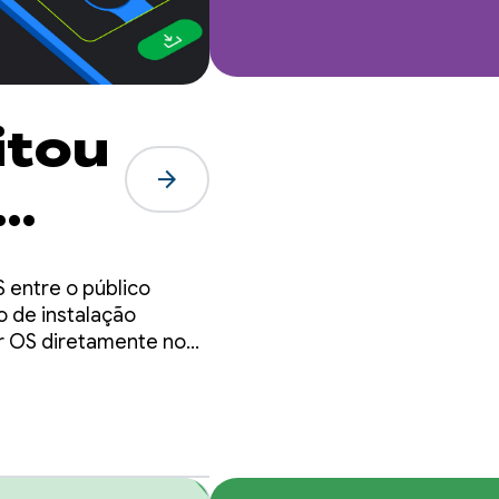
itou
arrow_forward
çar
 entre o público
o de instalação
ar OS diretamente no