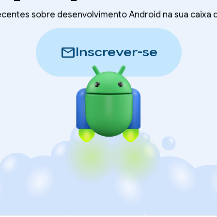
recentes sobre desenvolvimento Android na sua caixa
mail
Inscrever-se