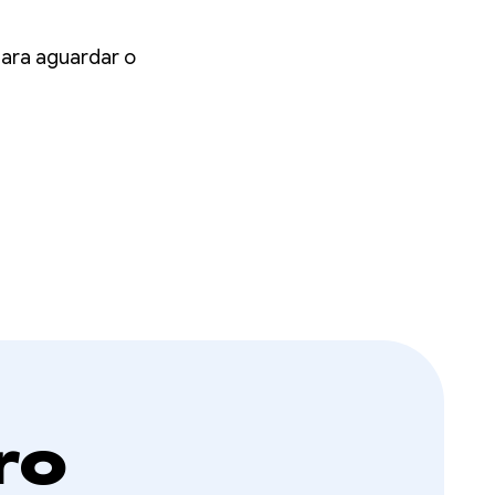
ntil
para aguardar o
ro