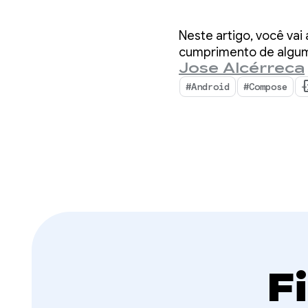
Compos
Neste artigo, você vai
(atual
cumprimento de algum
Jose Alcérreca
#Android
#Compose
+
F