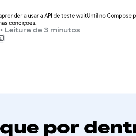
e: as APIs waitU
 aprender a usar a API de teste waitUntil no Compose 
izadas)
as condições.
•
Leitura de 3 minutos
1
ique por dent