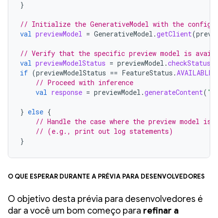
}
// Initialize the GenerativeModel with the configu
val
previewModel
=
GenerativeModel
.
getClient
(
previ
// Verify that the specific preview model is avail
val
previewModelStatus
=
previewModel
.
checkStatus
(
if
(
previewModelStatus
==
FeatureStatus
.
AVAILABLE
)
// Proceed with inference
val
response
=
previewModel
.
generateContent
(
"I
}
else
{
// Handle the case where the preview model is 
// (e.g., print out log statements)
}
O que esperar durante a prévia para desenvolvedores
O objetivo desta prévia para desenvolvedores é
dar a você um bom começo para
refinar a