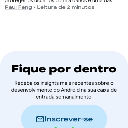
Google Play
proteger os usuários contra danos é uma das
principais prioridades do Google Play.
Paul Feng
•
Leitura de 2 minutos
Fique por dentro
Receba os insights mais recentes sobre o
desenvolvimento do Android na sua caixa de
entrada semanalmente.
mail
Inscrever-se