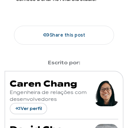
link
Share this post
Escrito por:
Caren Chang
Engenheira de relações com
desenvolvedores
read_more
Ver perfil