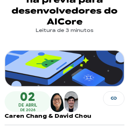
desenvolvedores do
AICore
Leitura de 3 minutos
02
link
DE ABRIL
DE 2026
Caren Chang
&
David Chou