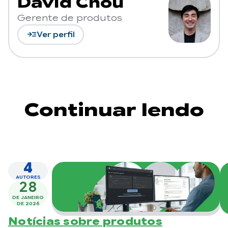
David Chou
Gerente de produtos
read_more
Ver perfil
Continuar lendo
4
AUTORES
28
DE JANEIRO
DE 2026
Notícias sobre produtos