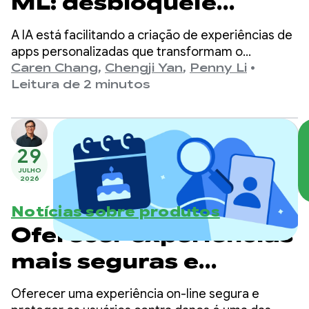
ML: desbloqueie
experiências
A IA está facilitando a criação de experiências de
personalizadas do
apps personalizadas que transformam o
conteúdo no formato certo para os usuários.
Caren Chang
,
Chengji Yan
,
Penny Li
•
Gemini Nano no
Anteriormente, permitimos que os
Leitura de 2 minutos
desenvolvedores fizessem a integração com o
dispositivo
Gemini Nano usando as APIs GenAI do Kit de ML,
personalizadas para casos de uso específicos,
como resumo e descrição de imagens.
29
JULHO
2026
Notícias sobre produtos
Oferecer experiências
mais seguras e
adequadas à idade no
Oferecer uma experiência on-line segura e