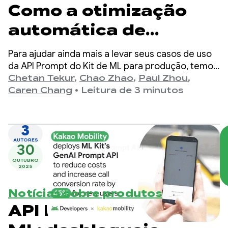
Como a otimização
automática de
comandos
Para ajudar ainda mais a levar seus casos de uso
desbloqueia ganhos
da API Prompt do Kit de ML para produção, temos
o prazer de anunciar a otimização automática de
Chetan Tekur
,
Chao Zhao
,
Paul Zhou
,
de qualidade para a
comandos (APO, na sigla em inglês) para modelos
Caren Chang
•
Leitura de 3 minutos
no dispositivo na Vertex AI. A otimização
API Prompt GenAI do
automática de comandos é uma ferramenta que
Kit de ML
3
ajuda você a encontrar automaticamente o
comando ideal para seus casos de uso.
AUTORES
30
OUTUBRO
2025
Notícias sobre produtos
API Prompt do Kit de