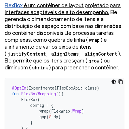
FlexBox
é um contêiner de layout projetado para
interfaces adaptáveis de alto desempenho.
Ele
gerencia o dimensionamento de itens e a
distribuição de espaço com base nas dimensões
do contêiner disponíveis.Ele processa tarefas
complexas, como quebra de linha (
wrap
) e
alinhamento de vários eixos de itens
(
justifyContent, alignItems, alignContent
).
Ele permite que os itens cresçam (
grow
) ou
diminuam (
shrink
) para preencher o contêiner.
@OptIn
(
ExperimentalFlexBoxApi
::
class
)
fun
FlexBoxWrapping
(){
FlexBox
(
config
=
{
wrap
(
FlexWrap
.
Wrap
)
gap
(
8.
dp
)
}
)
{