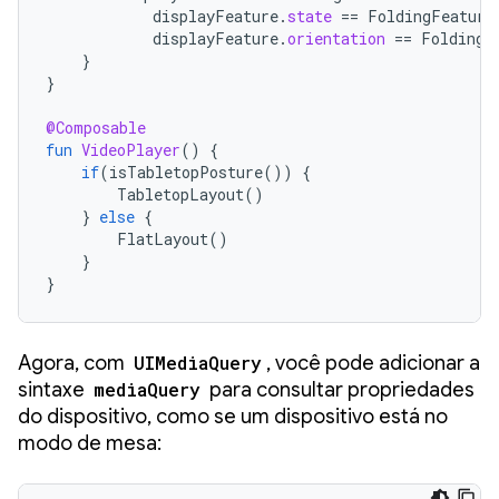
displayFeature
.
state
==
FoldingFeature
displayFeature
.
orientation
==
FoldingF
}
}
@Composable
fun
VideoPlayer
()
{
if
(
isTabletopPosture
())
{
TabletopLayout
()
}
else
{
FlatLayout
()
}
}
Agora, com
UIMediaQuery
, você pode adicionar a
sintaxe
mediaQuery
para consultar propriedades
do dispositivo, como se um dispositivo está no
modo de mesa: