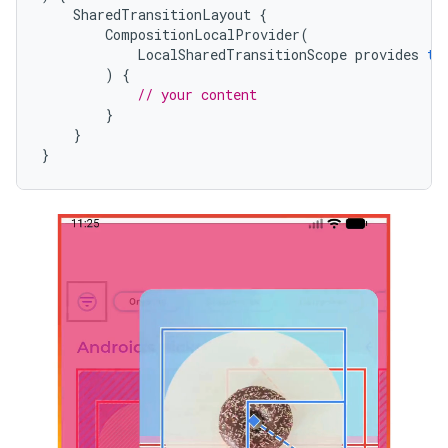
SharedTransitionLayout
{
CompositionLocalProvider
(
LocalSharedTransitionScope
provides
th
)
{
// your content
}
}
}