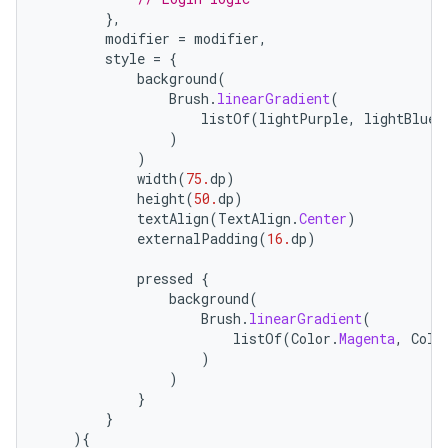
},
modifier
=
modifier
,
style
=
{
background
(
Brush
.
linearGradient
(
listOf
(
lightPurple
,
lightBlue
)
)
)
width
(
75.
dp
)
height
(
50.
dp
)
textAlign
(
TextAlign
.
Center
)
externalPadding
(
16.
dp
)
pressed
{
background
(
Brush
.
linearGradient
(
listOf
(
Color
.
Magenta
,
Colo
)
)
}
}
){