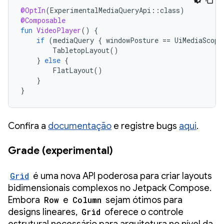
@OptIn
(
ExperimentalMediaQueryApi
::
class
)
@Composable
fun
VideoPlayer
()
{
if
(
mediaQuery
{
windowPosture
==
UiMediaScope
TabletopLayout
()
}
else
{
FlatLayout
()
}
}
Confira a
documentação
e registre bugs
aqui
.
Grade (experimental)
Grid
é uma nova API poderosa para criar layouts
bidimensionais complexos no Jetpack Compose.
Embora
Row
e
Column
sejam ótimos para
designs lineares,
Grid
oferece o controle
estrutural necessário para arquitetura no nível da