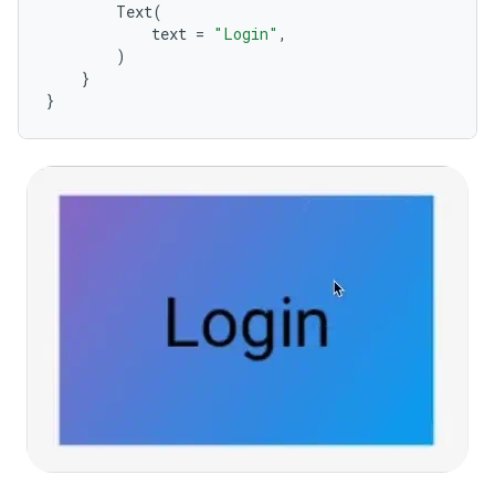
Text
(
text
=
"Login"
,
)
}
}