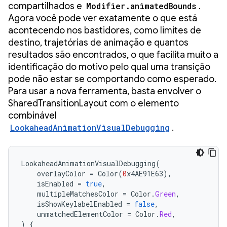
compartilhados e
Modifier.animatedBounds
.
Agora você pode ver exatamente o que está
acontecendo nos bastidores, como limites de
destino, trajetórias de animação e quantos
resultados são encontrados, o que facilita muito a
identificação do motivo pelo qual uma transição
pode não estar se comportando como esperado.
Para usar a nova ferramenta, basta envolver o
SharedTransitionLayout com o elemento
combinável
LookaheadAnimationVisualDebugging
.
LookaheadAnimationVisualDebugging
(
overlayColor
=
Color
(
0
x4AE91E63
),
isEnabled
=
true
,
multipleMatchesColor
=
Color
.
Green
,
isShowKeylabelEnabled
=
false
,
unmatchedElementColor
=
Color
.
Red
,
)
{