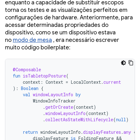
enquanto a capacidade de substituir escopos
torna os testes e as visualizações perfeitos em
configurações de hardware. Anteriormente, para
acessar determinadas propriedades do
dispositivo, como se um dispositivo estava
no
modo de mesa
, era necessário escrever
muito código boilerplate:
@Composable
fun
isTabletopPosture
(
context
:
Context
=
LocalContext
.
current
):
Boolean
{
val
windowLayoutInfo
by
WindowInfoTracker
.
getOrCreate
(
context
)
.
windowLayoutInfo
(
context
)
.
collectAsStateWithLifecycle
(
null
)
return
windowLayoutInfo
.
displayFeatures
.
any
{
displayFeature
is
FoldingFeature