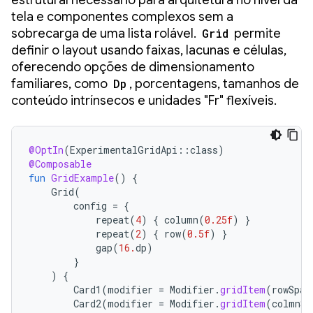
tela e componentes complexos sem a
sobrecarga de uma lista rolável.
Grid
permite
definir o layout usando faixas, lacunas e células,
oferecendo opções de dimensionamento
familiares, como
Dp
, porcentagens, tamanhos de
conteúdo intrínsecos e unidades "Fr" flexíveis.
@OptIn
(
ExperimentalGridApi
::
class
)
@Composable
fun
GridExample
()
{
Grid
(
config
=
{
repeat
(
4
)
{
column
(
0.25f
)
}
repeat
(
2
)
{
row
(
0.5f
)
}
gap
(
16.
dp
)
}
)
{
Card1
(
modifier
=
Modifier
.
gridItem
(
rowSpan
Card2
(
modifier
=
Modifier
.
gridItem
(
colmnSp