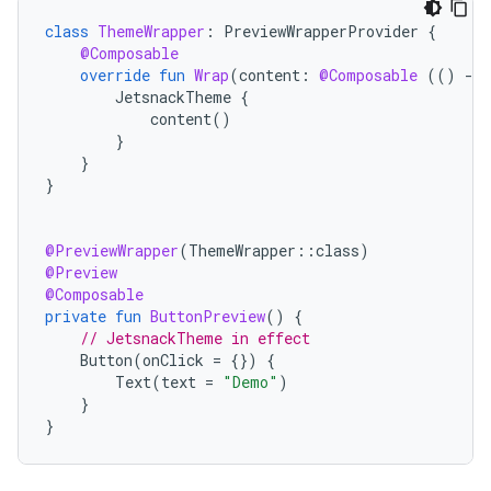
class
ThemeWrapper
:
PreviewWrapperProvider
{
@Composable
override
fun
Wrap
(
content
:
@Composable
(()
-
>
JetsnackTheme
{
content
()
}
}
}
@PreviewWrapper
(
ThemeWrapper
::
class
)
@Preview
@Composable
private
fun
ButtonPreview
()
{
// JetsnackTheme in effect
Button
(
onClick
=
{})
{
Text
(
text
=
"Demo"
)
}
}