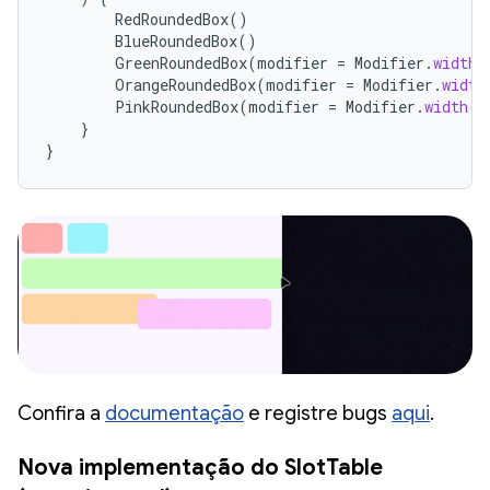
RedRoundedBox
()
BlueRoundedBox
()
GreenRoundedBox
(
modifier
=
Modifier
.
width
(
OrangeRoundedBox
(
modifier
=
Modifier
.
width
PinkRoundedBox
(
modifier
=
Modifier
.
width
(
2
}
}
Confira a
documentação
e registre bugs
aqui
.
Nova implementação do SlotTable