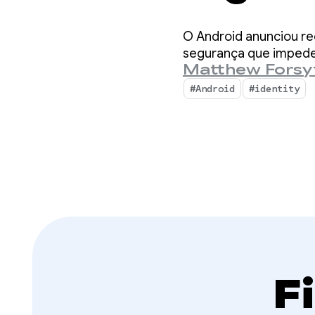
suas p
O Android anunciou re
sobre a
segurança que impede 
Matthew Forsy
desenv
#Android
#identity
F