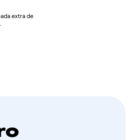
tas
ada extra de
.
id
ro