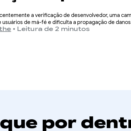
rincipais pergun
centemente a verificação de desenvolvedor, uma cam
 verificação de
usuários de má-fé e dificulta a propagação de danos
the
•
Leitura de 2 minutos
olvedores Andro
ique por dent