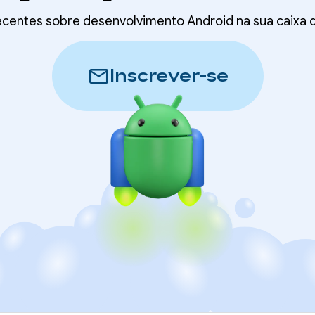
recentes sobre desenvolvimento Android na sua caixa
mail
Inscrever-se