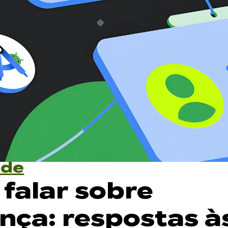
ade
falar sobre
nça: respostas à