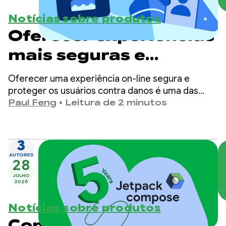
Notícias sobre produtos
Oferecer experiências
mais seguras e
adequadas à idade no
Oferecer uma experiência on-line segura e
Google Play
proteger os usuários contra danos é uma das
principais prioridades do Google Play.
Paul Feng
•
Leitura de 2 minutos
3
AUTORES
28
JULHO
2026
Notícias sobre produtos
Comemorando 5 anos