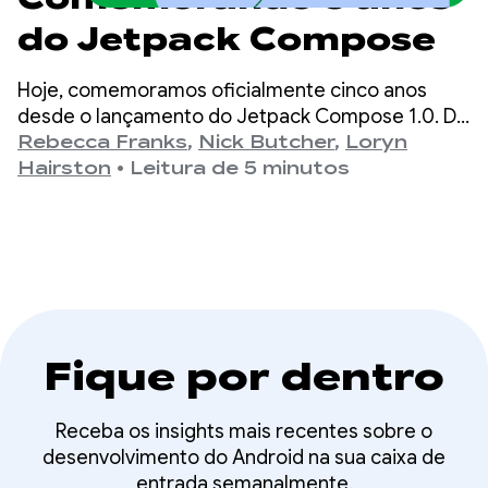
do Jetpack Compose
Hoje, comemoramos oficialmente cinco anos
desde o lançamento do Jetpack Compose 1.0. Da
versão 1.0, anunciada em 28 de julho de 2021, até
Rebecca Franks
,
Nick Butcher
,
Loryn
o lançamento mais recente da 1.11, vimos as APIs
Hairston
•
Leitura de 5 minutos
evoluírem significativamente ao longo dos anos, e
estamos aproveitando o momento para
comemorar.
Fique por dentro
Receba os insights mais recentes sobre o
desenvolvimento do Android na sua caixa de
entrada semanalmente.