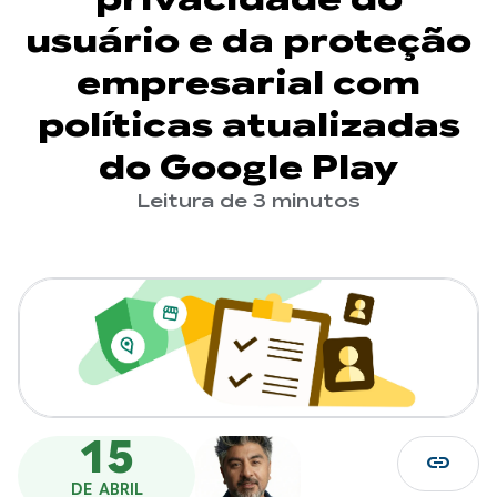
usuário e da proteção
empresarial com
políticas atualizadas
do Google Play
Leitura de 3 minutos
15
link
DE ABRIL