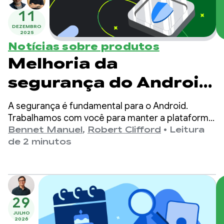
11
DEZEMBRO
2025
Notícias sobre produtos
Melhoria da
segurança do Android:
impeça que malwares
A segurança é fundamental para o Android.
espionem os dados do
Trabalhamos com você para manter a plataforma
segura e proteger os dados do usuário,
Bennet Manuel
,
Robert Clifford
•
Leitura
seu app
oferecendo ferramentas e recursos de
de 2 minutos
segurança avançados, como o Credential
Manager e o FLAG_SECURE.
29
JULHO
2026