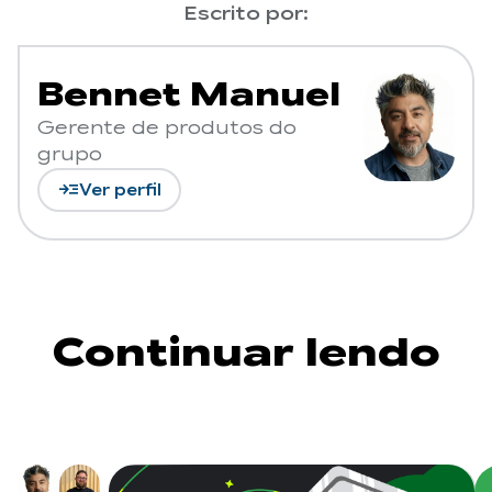
Escrito por:
Bennet Manuel
Gerente de produtos do
grupo
read_more
Ver perfil
Continuar lendo