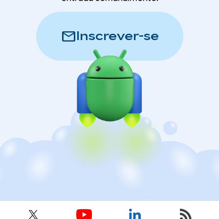
mail
Inscrever-se