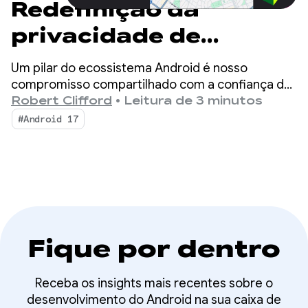
Redefinição da
privacidade de
localização: novas
Um pilar do ecossistema Android é nosso
ferramentas e
compromisso compartilhado com a confiança do
usuário. À medida que o cenário móvel evoluiu,
Robert Clifford
•
Leitura de 3 minutos
melhorias para o
nossa abordagem para proteger informações
#Android 17
sensíveis também mudou.
Android 17
Fique por dentro
Receba os insights mais recentes sobre o
desenvolvimento do Android na sua caixa de