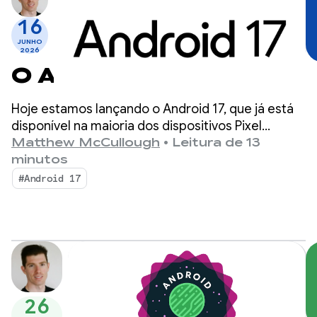
16
JUNHO
2026
O Android 17 chegou
Hoje estamos lançando o Android 17, que já está
disponível na maioria dos dispositivos Pixel
compatíveis. Procure novos dispositivos com o
Matthew McCullough
•
Leitura de 13
Android 17 nos próximos meses.
minutos
#Android 17
26