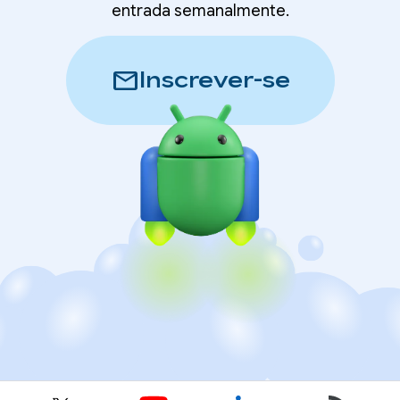
entrada semanalmente.
mail
Inscrever-se