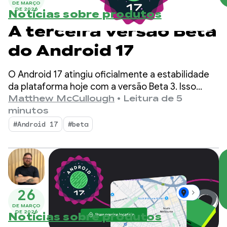
DE MARÇO
DE 2026
Notícias sobre produtos
A terceira versão Beta
do Android 17
O Android 17 atingiu oficialmente a estabilidade
da plataforma hoje com a versão Beta 3. Isso
significa que a superfície da API está bloqueada.
Matthew McCullough
•
Leitura de 5
Você pode realizar o teste de compatibilidade
minutos
final e enviar seus apps destinados ao Android 17
#Android 17
#beta
para a Google Play Store.
26
DE MARÇO
DE 2026
Notícias sobre produtos