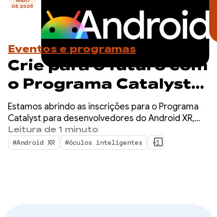
MAIO
DE 2026
Eventos e programas
Crie para o futuro com
o Programa Catalyst
para desenvolvedores
Estamos abrindo as inscrições para o Programa
do Android XR.
Catalyst para desenvolvedores do Android XR,
uma iniciativa dedicada a acelerar o
Leitura de 1 minuto
Inscreva-se agora!
desenvolvimento de apps do Android XR prontos
#Android XR
#óculos inteligentes
+1
para serem lançados no próximo ano.