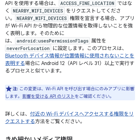
API を使用する場合は、
ACCESS_FINE_LOCATION
ではな
く
NEARBY_WIFI_DEVICES
をリクエストしてくださ
い。
NEARBY_WIFI_DEVICES
権限を宣言する場合、アプリ
が Wi-Fi API から物理的な位置情報を取得しないことを強
く表明します。そのために
は、
android:usesPermissionFlags
属性を
neverForLocation
に設定します。このプロセスは、
Bluetooth デバイス情報が位置情報に使用されないことを
表明する
場合に Android 12（API レベル 31）以上で実行す
るプロセスと似ています。
注:
この変更は、Wi-Fi API を呼び出す場合にのみアプリに影響
します。
影響を受ける API のリスト
をご確認ください。
詳しくは、
付近の Wi-Fi デバイスへアクセスする権限をリ
クエストする
方法をご覧ください。
きめ細かいメディア権限