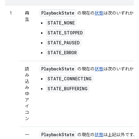
Playback
State
1
再
の現在の
状態
は次のいずれかで
生
STATE_NONE
STATE_STOPPED
STATE_PAUSED
STATE_ERROR
Playback
State
読
の現在の
状態
は次のいずれかで
み
STATE_CONNECTING
込
み
STATE_BUFFERING
中
ア
イ
コ
ン
Playback
State
一
の現在の
状態
は上記以外です。