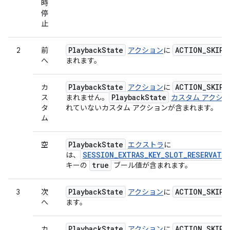
時
停
止
Playback
State
ACTION
_
SKIP
_
2
前
アクション
に
へ
まれます。
Playback
State
ACTION
_
SKIP
_
カ
アクション
に
Playback
State
ス
まれません。
カスタム アクシ
タ
れていないカスタム アクションが含まれます。
ム
Playback
State
空
エクストラ
に
SESSION_EXTRAS_KEY_SLOT_RESERVATIO
は、
true
キーの
ブール値が含まれます。
Playback
State
ACTION
_
SKIP
_
3
次
アクション
に
へ
ます。
Playback
State
ACTION
_
SKIP
_
カ
アクション
に