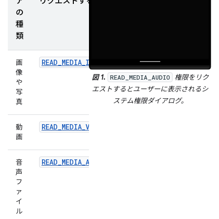
ア
リクエストする権限
の
種
類
READ_MEDIA_IMAGES
画
像
図 1.
権限をリク
READ_MEDIA_AUDIO
や
エストするとユーザーに表示されるシ
写
ステム権限ダイアログ。
真
READ_MEDIA_VIDEO
動
画
READ_MEDIA_AUDIO
音
声
フ
ァ
イ
ル