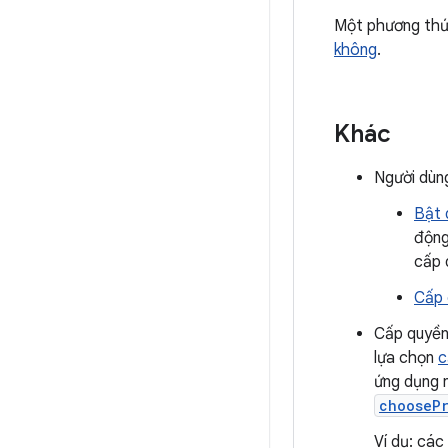
Một phương thứ
không
.
Khác
Người dùng
Bật d
động
cấp 
Cấp 
Cấp quyền
lựa chọn
c
ứng dụng 
chooseP
Ví dụ: các