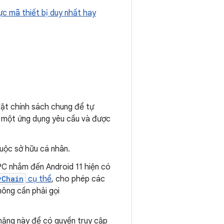
ực mã thiết bị duy nhất hay
 đặt chính sách chung để tự
i một ứng dụng yêu cầu và được
huộc sở hữu cá nhân.
PC nhắm đến Android 11 hiện có
yChain
cụ thể
, cho phép các
ông cần phải gọi
 năng này để có quyền truy cập