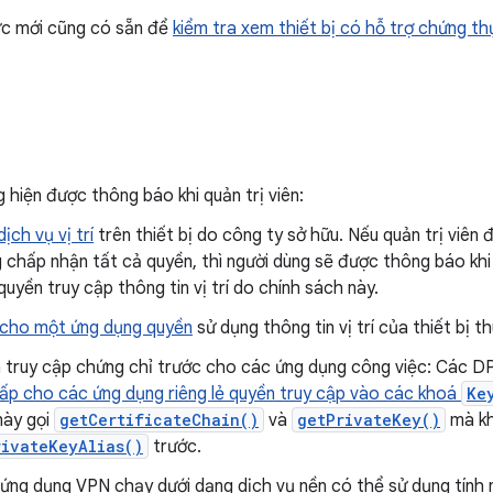
c mới cũng có sẵn để
kiểm tra xem thiết bị có hỗ trợ chứng th
 hiện được thông báo khi quản trị viên:
ịch vụ vị trí
trên thiết bị do công ty sở hữu. Nếu quản trị viên
 chấp nhận tất cả quyền, thì người dùng sẽ được thông báo kh
quyền truy cập thông tin vị trí do chính sách này.
cho một ứng dụng quyền
sử dụng thông tin vị trí của thiết bị t
 truy cập chứng chỉ trước cho các ứng dụng công việc: Các D
ấp cho các ứng dụng riêng lẻ quyền truy cập vào các khoá
Ke
này gọi
getCertificateChain()
và
getPrivateKey()
mà kh
rivateKeyAlias()
trước.
 ứng dụng VPN chạy dưới dạng dịch vụ nền có thể sử dụng tính