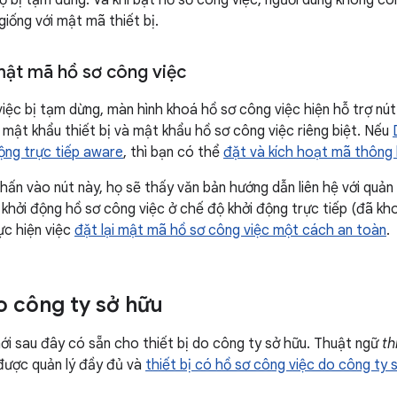
ọ bị tạm dừng. Và khi bật hồ sơ công việc, người dùng không c
iống với mật mã thiết bị.
 mật mã hồ sơ công việc
việc bị tạm dừng, màn hình khoá hồ sơ công việc hiện hỗ trợ nú
ó mật khẩu thiết bị và mật khẩu hồ sơ công việc riêng biệt. Nếu
động trực tiếp aware
, thì bạn có thể
đặt và kích hoạt mã thông
nhấn vào nút này, họ sẽ thấy văn bản hướng dẫn liên hệ với quản
 khởi động hồ sơ công việc ở chế độ khởi động trực tiếp (đã k
ực hiện việc
đặt lại mật mã hồ sơ công việc một cách an toàn
.
do công ty sở hữu
ới sau đây có sẵn cho thiết bị do công ty sở hữu. Thuật ngữ
th
 được quản lý đầy đủ và
thiết bị có hồ sơ công việc do công ty 