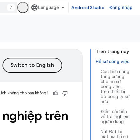
/
Android Studio
Đăng nhập
Trên trang này
Hồ sơ công việc
Các tính năng
tăng cường
cho hồ sơ
công việc
trên thiết bị
 ích không cho bạn không?
do công ty sở
hữu
 nghiệp trên
Điểm cải tiến
về trải nghiệm
người dùng
Nút Đặt lại
mật mã hồ sơ