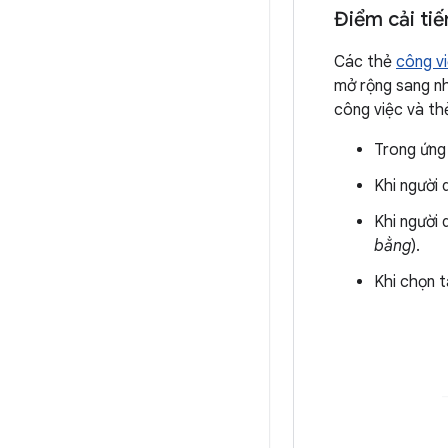
Điểm cải tiế
Các thẻ
công v
mở rộng sang nhi
công việc và th
Trong ứng 
Khi người
Khi người
bằng
).
Khi chọn tà