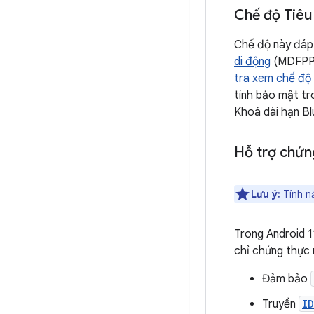
Chế độ Tiêu
Chế độ này đáp
di động
(MDFPP).
tra xem chế độ
tính bảo mật t
Khoá dài hạn Bl
Hỗ trợ chứng
Lưu ý:
Tính nă
Trong Android 11
chỉ chứng thực r
Đảm bảo
Truyền
I