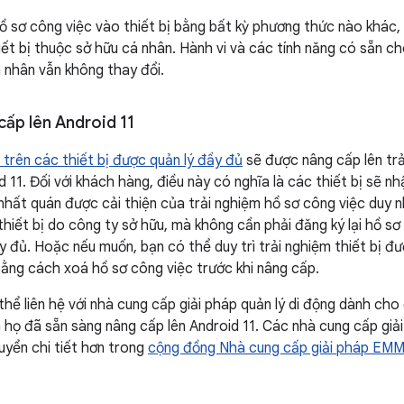
 sơ công việc vào thiết bị bằng bất kỳ phương thức nào khác, 
hiết bị thuộc sở hữu cá nhân. Hành vi và các tính năng có sẵn ch
 nhân vẫn không thay đổi.
 cấp lên Android 11
 trên các thiết bị được quản lý đầy đủ
sẽ được nâng cấp lên trả
 11. Đối với khách hàng, điều này có nghĩa là các thiết bị sẽ n
 nhất quán được cải thiện của trải nghiệm hồ sơ công việc duy n
hiết bị do công ty sở hữu, mà không cần phải đăng ký lại hồ sơ 
y đủ. Hoặc nếu muốn, bạn có thể duy trì trải nghiệm thiết bị đ
bằng cách xoá hồ sơ công việc trước khi nâng cấp.
hể liên hệ với nhà cung cấp giải pháp quản lý di động dành c
a họ đã sẵn sàng nâng cấp lên Android 11. Các nhà cung cấp gi
uyển chi tiết hơn trong
cộng đồng Nhà cung cấp giải pháp EMM