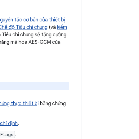
guyên tắc cơ bản của thiết bị
Chế độ Tiêu chí chung
(và
kiểm
độ Tiêu chí chung sẽ tăng cường
nh năng mã hoá AES-GCM của
hứng thực thiết bị
bằng chứng
chỉ định
.
nFlags
.