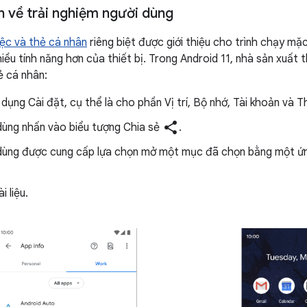
n về trải nghiệm người dùng
iệc và thẻ cá nhân
riêng biệt được giới thiệu cho trình chạy mặ
ều tính năng hơn của thiết bị. Trong Android 11, nhà sản xuất t
ẻ cá nhân:
dụng Cài đặt, cụ thể là cho phần Vị trí, Bộ nhớ, Tài khoản và T
share
 dùng nhấn vào biểu tượng Chia sẻ
.
 dùng được cung cấp lựa chọn mở một mục đã chọn bằng một ứn
i liệu.