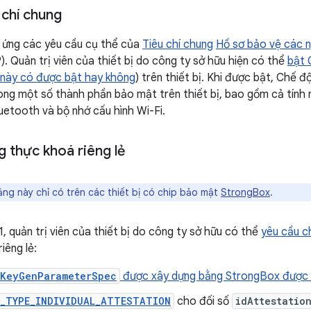
 chí chung
 ứng các yêu cầu cụ thể của
Tiêu chí chung
Hồ sơ bảo vệ các n
 Quản trị viên của thiết bị do công ty sở hữu hiện có thể
bật 
 này có được bật hay không
) trên thiết bị. Khi được bật, Chế 
rong một số thành phần bảo mật trên thiết bị, bao gồm cả tí
uetooth và bộ nhớ cấu hình Wi-Fi.
 thực khoá riêng lẻ
ng này chỉ có trên các thiết bị có chip bảo mật
StrongBox
.
, quản trị viên của thiết bị do công ty sở hữu có thể
yêu cầu c
iêng lẻ:
KeyGenParameterSpec
được xây dựng bằng StrongBox được 
D_TYPE_INDIVIDUAL_ATTESTATION
cho đối số
idAttestatio