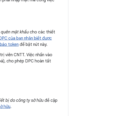
òn phải nhập mật mã công việc
t
quên mật khẩu
cho các thiết
DPC của bạn nhận biết được
 báo token
để bật nút này.
 trị viên CNTT. Việc nhấn vào
hoá), cho phép DPC hoàn tất
iết bị do công ty sở hữu
đề cập
sở hữu
.