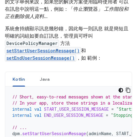
的文字舉例來說，如果您的解決方案使用臨時使用者 可以
在訊息中說明這一點，例如：「停止瀏覽器」
工作階段和
正在刪除個人資料...
系統會持續顯示訊息幾秒鐘，因此每一則訊息 就是簡短且
明確的詞組如要自訂訊息，管理員可呼叫
DevicePolicyManager
方法
setStartUserSessionMessage()
和
setEndUserSessionMessage()
，如 範例：
Kotlin
Java
// Short, easy-to-read messages shown at the start
// In your app, store these strings in a localizabl
internal
val
START_USER_SESSION_MESSAGE
=
"Startin
internal
val
END_USER_SESSION_MESSAGE
=
"Stopping 
// ...
dpm
.
setStartUserSessionMessage
(
adminName
,
START_US