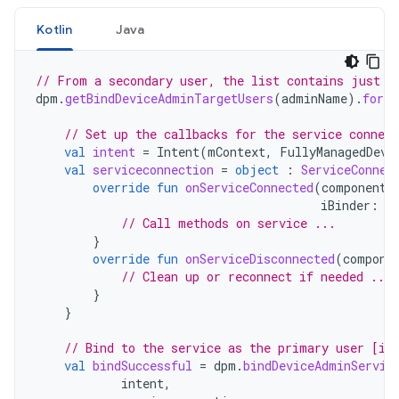
Kotlin
Java
// From a secondary user, the list contains just t
dpm
.
getBindDeviceAdminTargetUsers
(
adminName
).
forEa
// Set up the callbacks for the service connect
val
intent
=
Intent
(
mContext
,
FullyManagedDevi
val
serviceconnection
=
object
:
ServiceConnec
override
fun
onServiceConnected
(
componentN
iBinder
:
I
// Call methods on service ...
}
override
fun
onServiceDisconnected
(
compone
// Clean up or reconnect if needed ...
}
}
// Bind to the service as the primary user [it
val
bindSuccessful
=
dpm
.
bindDeviceAdminServic
intent
,