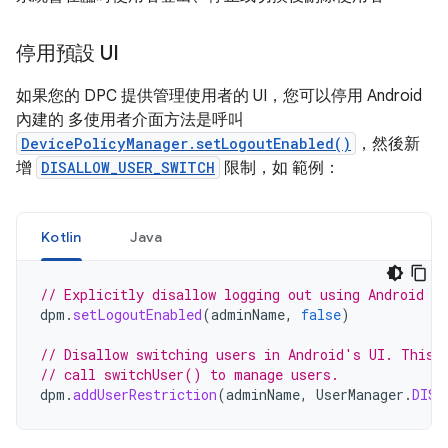
停用預設 UI
如果您的 DPC 提供管理使用者的 UI，您可以停用 Android
內建的 多使用者介面方法是呼叫
DevicePolicyManager.setLogoutEnabled()
，然後新
增
DISALLOW_USER_SWITCH
限制，如 範例：
Kotlin
Java
// Explicitly disallow logging out using Android U
dpm
.
setLogoutEnabled
(
adminName
,
false
)
// Disallow switching users in Android's UI. This 
// call switchUser() to manage users.
dpm
.
addUserRestriction
(
adminName
,
UserManager
.
DISA