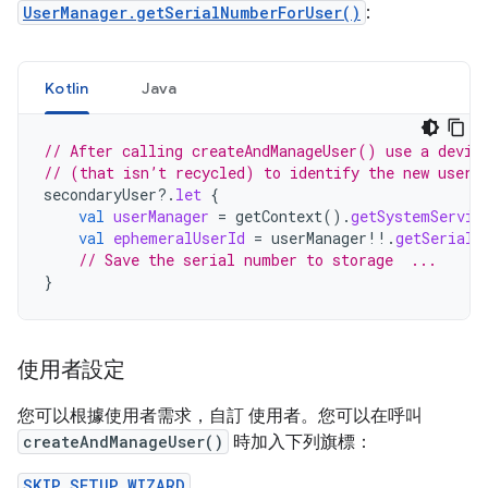
UserManager.getSerialNumberForUser()
:
Kotlin
Java
// After calling createAndManageUser() use a devic
// (that isn’t recycled) to identify the new user.
secondaryUser
?.
let
{
val
userManager
=
getContext
().
getSystemServic
val
ephemeralUserId
=
userManager
!!
.
getSerialN
// Save the serial number to storage  ...
}
使用者設定
您可以根據使用者需求，自訂 使用者。您可以在呼叫
createAndManageUser()
時加入下列旗標：
SKIP_SETUP_WIZARD