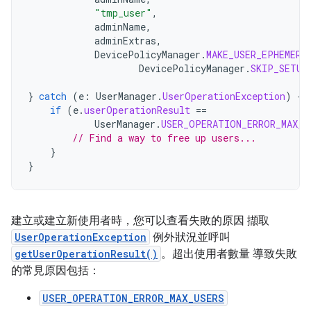
"tmp_user"
,
adminName
,
adminExtras
,
DevicePolicyManager
.
MAKE_USER_EPHEMERA
DevicePolicyManager
.
SKIP_SETUP
}
catch
(
e
:
UserManager
.
UserOperationException
)
{
if
(
e
.
userOperationResult
==
UserManager
.
USER_OPERATION_ERROR_MAX_U
// Find a way to free up users...
}
}
建立或建立新使用者時，您可以查看失敗的原因 擷取
UserOperationException
例外狀況並呼叫
getUserOperationResult()
。超出使用者數量 導致失敗
的常見原因包括：
USER_OPERATION_ERROR_MAX_USERS