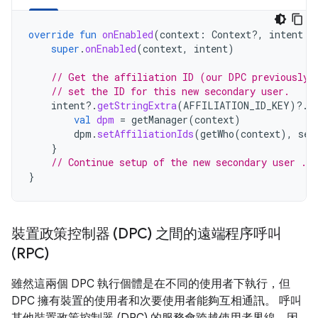
override
fun
onEnabled
(
context
:
Context?,
intent
:
super
.
onEnabled
(
context
,
intent
)
// Get the affiliation ID (our DPC previously 
// set the ID for this new secondary user.
intent
?.
getStringExtra
(
AFFILIATION_ID_KEY
)
?.
l
val
dpm
=
getManager
(
context
)
dpm
.
setAffiliationIds
(
getWho
(
context
),
set
}
// Continue setup of the new secondary user ...
}
裝置政策控制器 (DPC) 之間的遠端程序呼叫
(RPC)
雖然這兩個 DPC 執行個體是在不同的使用者下執行，但
DPC 擁有裝置的使用者和次要使用者能夠互相通訊。 呼叫
其他裝置政策控制器 (DPC) 的服務會跨越使用者界線，因