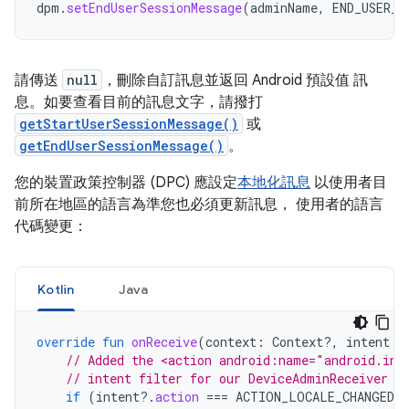
dpm
.
setEndUserSessionMessage
(
adminName
,
END_USER_S
請傳送
null
，刪除自訂訊息並返回 Android 預設值 訊
息。如要查看目前的訊息文字，請撥打
getStartUserSessionMessage()
或
getEndUserSessionMessage()
。
您的裝置政策控制器 (DPC) 應設定
本地化訊息
以使用者目
前所在地區的語言為準您也必須更新訊息， 使用者的語言
代碼變更：
Kotlin
Java
override
fun
onReceive
(
context
:
Context?,
intent
:
// Added the <action android:name="android.int
// intent filter for our DeviceAdminReceiver s
if
(
intent
?.
action
===
ACTION_LOCALE_CHANGED
)