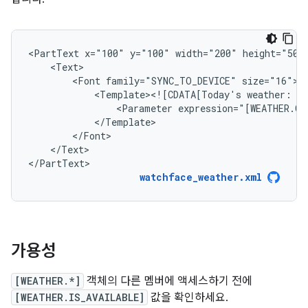
<PartText
x="100"
y="100"
width="200"
<Font
family="SYNC_TO_DEVICE"
<Template><![CDATA[Today's
weather:
<Parameter
</Text>

</PartText>
watchface_weather.xml
가용성
[WEATHER.*]
객체의 다른 멤버에 액세스하기 전에
[WEATHER.IS_AVAILABLE]
값을 확인하세요.