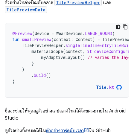
ตัวอย่างไทล์พร้อมกับคลาส
TilePreviewHelper
และ
TilePreviewData
@Preview
(
device
=
WearDevices
.
LARGE_ROUND
)
fun
smallPreview
(
context
:
Context
)
=
TilePreviewDa
TilePreviewHelper
.
singleTimelineEntryTileBuild
materialScope
(
context
,
it
.
deviceConfigurat
myAdaptiveLayout
()
// varies the layou
}
)
.
build
()
}
Tile
.
kt
ซึ่งจะช่วยให้คุณดูตัวอย่างเลย์เอาต์ไทล์ได้โดยตรงภายใน Android
Studio
ดูตัวอย่างทั้งหมดได้ใน
ตัวอย่างการ์ดจับเวลา
ใน GitHub