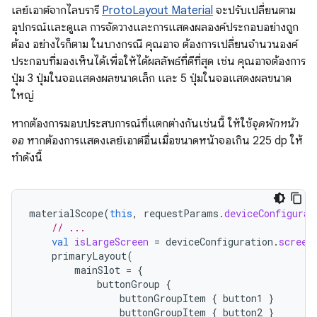
เลย์เอาต์จากไลบรารี
ProtoLayout Material
จะปรับเปลี่ยนตาม
อุปกรณ์และดูแล การจัดวางและการแสดงผลองค์ประกอบอย่างถูก
ต้อง อย่างไรก็ตาม ในบางกรณี คุณอาจ ต้องการเปลี่ยนจำนวนองค์
ประกอบที่มองเห็นได้เพื่อให้ได้ผลลัพธ์ที่ดีที่สุด เช่น คุณอาจต้องการ
ปุ่ม 3 ปุ่มในจอแสดงผลขนาดเล็ก และ 5 ปุ่มในจอแสดงผลขนาด
ใหญ่
หากต้องการมอบประสบการณ์ที่แตกต่างกันเช่นนี้ ให้ใช้
จุดพักหน้า
จอ
หากต้องการแสดงเลย์เอาต์อื่นเมื่อขนาดหน้าจอเกิน 225 dp ให้
ทำดังนี้
materialScope
(
this
,
requestParams
.
deviceConfigurat
// ...
val
isLargeScreen
=
deviceConfiguration
.
screen
primaryLayout
(
mainSlot
=
{
buttonGroup
{
buttonGroupItem
{
button1
}
buttonGroupItem
{
button2
}