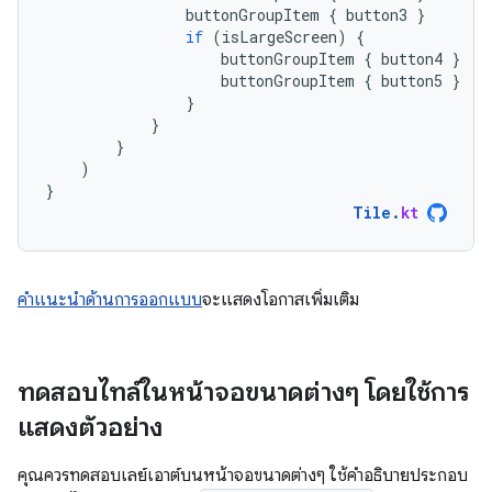
buttonGroupItem
{
button3
}
if
(
isLargeScreen
)
{
buttonGroupItem
{
button4
}
buttonGroupItem
{
button5
}
}
}
}
)
}
Tile
.
kt
คำแนะนำด้านการออกแบบ
จะแสดงโอกาสเพิ่มเติม
ทดสอบไทล์ในหน้าจอขนาดต่างๆ โดยใช้การ
แสดงตัวอย่าง
คุณควรทดสอบเลย์เอาต์บนหน้าจอขนาดต่างๆ ใช้คำอธิบายประกอบ