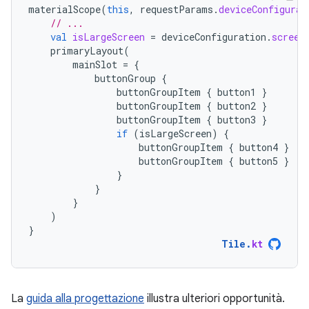
materialScope
(
this
,
requestParams
.
deviceConfigurat
// ...
val
isLargeScreen
=
deviceConfiguration
.
screen
primaryLayout
(
mainSlot
=
{
buttonGroup
{
buttonGroupItem
{
button1
}
buttonGroupItem
{
button2
}
buttonGroupItem
{
button3
}
if
(
isLargeScreen
)
{
buttonGroupItem
{
button4
}
buttonGroupItem
{
button5
}
}
}
}
)
}
Tile
.
kt
La
guida alla progettazione
illustra ulteriori opportunità.