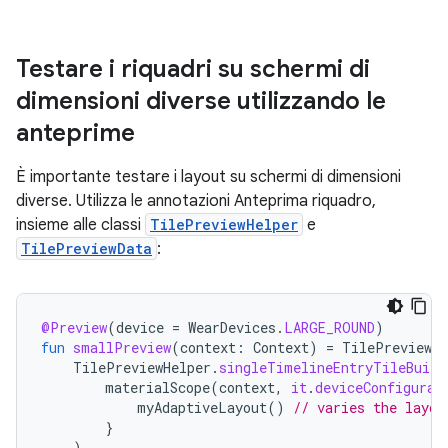
Testare i riquadri su schermi di
dimensioni diverse utilizzando le
anteprime
È importante testare i layout su schermi di dimensioni
diverse. Utilizza le annotazioni Anteprima riquadro,
insieme alle classi
TilePreviewHelper
e
TilePreviewData
:
@Preview
(
device
=
WearDevices
.
LARGE_ROUND
)
fun
smallPreview
(
context
:
Context
)
=
TilePreviewDa
TilePreviewHelper
.
singleTimelineEntryTileBuild
materialScope
(
context
,
it
.
deviceConfigurat
myAdaptiveLayout
()
// varies the layou
}
)