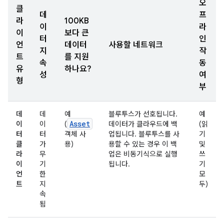
오
클
데
프
라
100KB
이
라
이
보다 큰
터
인
언
데이터
사용할 네트워크
지
작
트
를 지원
속
동
유
하나요?
성
여
형
부
데
데
예
블루투스가 선호됩니다.
예
Asset
이
이
(
데이터가 클라우드에 백
(읽
터
터
객체 사
업됩니다. 블루투스를 사
기
클
가
용)
용할 수 있는 경우 이 백
및
라
무
업은 비동기식으로 실행
쓰
이
기
됩니다.
기
언
한
모
트
지
두)
속
됨