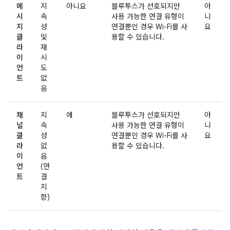
메
지
아니요
블루투스가 선호되지만
아
시
속
사용 가능한 연결 유형이
니
지
성
연결뿐인 경우 Wi-Fi를 사
요
클
및
용할 수 있습니다.
라
재
이
시
언
도
트
없
음
채
지
예
블루투스가 선호되지만
아
널
속
사용 가능한 연결 유형이
니
클
성
연결뿐인 경우 Wi-Fi를 사
요
라
없
용할 수 있습니다.
이
음
언
(연
트
결
지
향)