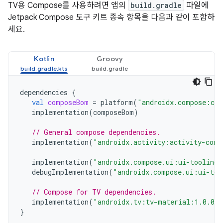
TV용 Compose를 사용하려면 앱의
build.gradle
파일에
Jetpack Compose 도구 키트 종속 항목을 다음과 같이 포함하
세요.
Kotlin
Groovy
dependencies
{
val
composeBom
=
platform
(
"androidx.compose:com
implementation
(
composeBom
)
// General compose dependencies.
implementation
(
"androidx.activity:activity-comp
implementation
(
"androidx.compose.ui:ui-tooling-
debugImplementation
(
"androidx.compose.ui:ui-too
// Compose for TV dependencies.
implementation
(
"androidx.tv:tv-material:1.0.0"
}