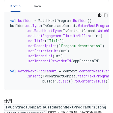
Kotlin
Java
val
builder
=
WatchNextProgram
.
Builder
()
builder
.
setType
(
TvContractCompat
.
WatchNextPrograms
.
setWatchNextType
(
TvContractCompat
.
WatchNe
.
setLastEngagementTimeUtcMillis
(
time
)
.
setTitle
(
"Title"
)
.
setDescription
(
"Program description"
)
.
setPosterArtUri
(
uri
)
.
setIntentUri
(
uri
)
.
setInternalProviderId
(
appProgramId
)
val
watchNextProgramUri
=
context
.
contentResolver
.
insert
(
TvContractCompat
.
WatchNextPrograms
builder
.
build
().
toContentValues
())
使用
TvContractCompat.buildWatchNextProgramUri(long