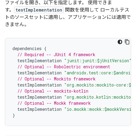
ファイルを開き、以下を指定します。 使用できま
す。
testImplementation
関数を使用して ローカルテス
トのソースセットに適用し、アプリケーションには適用で
きません。
dependencies
{
// Required -- JUnit 4 framework
testImplementation
"junit:junit:$jUnitVersion"
// Optional -- Robolectric environment
testImplementation
"androidx.test:core:$androidX
// Optional -- Mockito framework
testImplementation
"org.mockito:mockito-core:$mo
// Optional -- mockito-kotlin
testImplementation
"org.mockito.kotlin:mockito-k
// Optional -- Mockk framework
testImplementation
"io.mockk:mockk:$mockkVersio
}