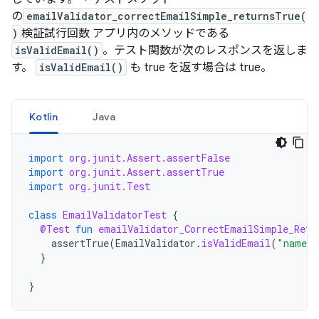
の
emailValidator_correctEmailSimple_returnsTrue(
)
検証試行回数 アプリ内のメソッドである
isValidEmail()
。テスト関数が次のレスポンスを返しま
す。
isValidEmail()
も true を返す場合は true。
Kotlin
Java
import
org.junit.Assert.assertFalse
import
org.junit.Assert.assertTrue
import
org.junit.Test
class
EmailValidatorTest
{
@Test
fun
emailValidator_CorrectEmailSimple_Retu
assertTrue
(
EmailValidator
.
isValidEmail
(
"name@e
}
}