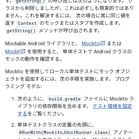
す。
getString()
の呼び出しは次のようになります。 ク
ラスから削除しましたが、これは必ずしも現実的ではあり
ません。これを解決するには、 次の場合に常に同じ値を
返す
Context
のモックまたはスタブを作成します。
getString()
メソッドが呼び出されます。
Mockable Android ライブラリと、
Mockito
または
MockK
を使用すると、 単体テストで Android クラスの
モックの動作を確認する。
Mockito を使用してローカル単体テストにモック オブジ
ェクトを追加するには、次の手順を実施します。 プログ
ラミング モデル:
次のように、
build.gradle
ファイルに Mockito ラ
イブラリの依存関係を含めます。
テスト環境を設定
する
をご覧ください。
単体テストクラスの定義の先頭に、
@RunWith(MockitoJUnitRunner.class)
アノテー