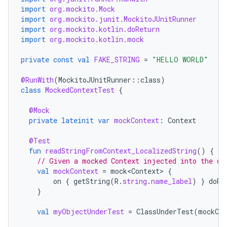
import
org.mockito.Mock
import
org.mockito.junit.MockitoJUnitRunner
import
org.mockito.kotlin.doReturn
import
org.mockito.kotlin.mock
private
const
val
FAKE_STRING
=
"HELLO WORLD"
@RunWith
(
MockitoJUnitRunner
::
class
)
class
MockedContextTest
{
@Mock
private
lateinit
var
mockContext
:
Context
@Test
fun
readStringFromContext_LocalizedString
()
{
// Given a mocked Context injected into the ob
val
mockContext
=
mock<Context>
{
on
{
getString
(
R
.
string
.
name_label
)
}
doRe
}
val
myObjectUnderTest
=
ClassUnderTest
(
mockCon