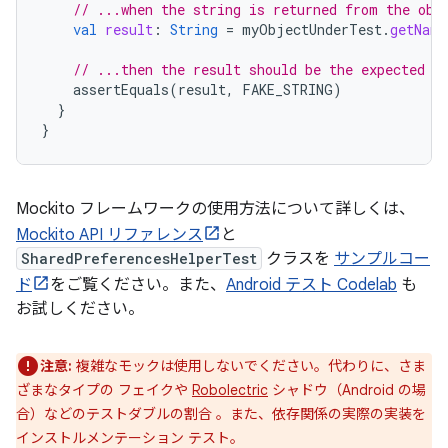
// ...when the string is returned from the obj
val
result
:
String
=
myObjectUnderTest
.
getName
// ...then the result should be the expected o
assertEquals
(
result
,
FAKE_STRING
)
}
}
Mockito フレームワークの使用方法について詳しくは、
Mockito API リファレンス
と
SharedPreferencesHelperTest
クラスを
サンプルコー
ド
をご覧ください。また、
Android テスト Codelab
も
お試しください。
注意:
複雑なモックは使用しないでください。代わりに、さま
ざまなタイプの フェイクや
Robolectric
シャドウ（Android の場
合）などのテストダブルの割合 。また、依存関係の実際の実装を
インストルメンテーション テスト。