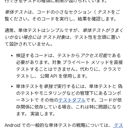
行できるテストの種類に制限が設けられています。
単体テスト
は、コードの小さなセクション（
テスト
をご
覧ください。そのコードを実行し、結果を確認します。
通常、単体テストはシンプルですが、
単体テストがうまく
いかない場合には テスト対象
は、テスト性を念頭に置い
て設計されていません。
検証するコードは、テストから
アクセス可能
である
必要があります。対象 プライベート メソッドを直接
テストすることはできません。代わりに、クラスで
テストし、 公開 API を使用します。
単体テストを
単独で
実行するには、単体テストと 偽
のテストやモニタリングなどの管理下にあるコンポ
ーネントで その他の
テストダブル
です。コードが依
存関係に依存している場合、これは特に問題になり
ます。 実装します。
Android での一般的な単体テストの戦略については、
テス