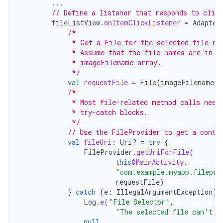
...
// Define a listener that responds to clic
fileListView
.
onItemClickListener
=
Adapter
/*
             * Get a File for the selected file na
             * Assume that the file names are in t
             * imageFilename array.
             */
val
requestFile
=
File
(
imageFilenames
[
/*
             * Most file-related method calls need
             * try-catch blocks.
             */
// Use the FileProvider to get a conte
val
fileUri
:
Uri? 
=
try
{
FileProvider
.
getUriForFile
(
this
@MainActivity
,
"com.example.myapp.filepro
requestFile
)
}
catch
(
e
:
IllegalArgumentException
)
Log
.
e
(
"File Selector"
,
"The selected file can't b
null