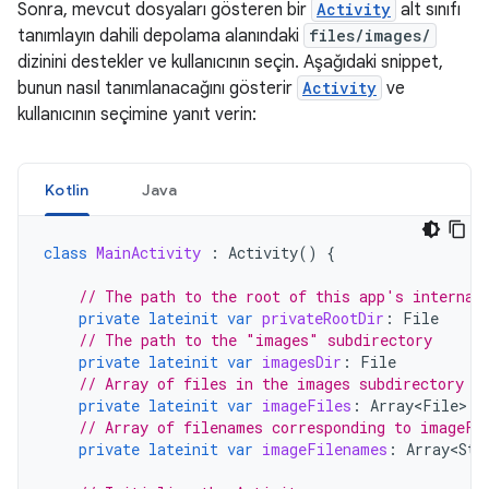
Sonra, mevcut dosyaları gösteren bir
Activity
alt sınıfı
tanımlayın dahili depolama alanındaki
files/images/
dizinini destekler ve kullanıcının seçin. Aşağıdaki snippet,
bunun nasıl tanımlanacağını gösterir
Activity
ve
kullanıcının seçimine yanıt verin:
Kotlin
Java
class
MainActivity
:
Activity
()
{
// The path to the root of this app's internal
private
lateinit
var
privateRootDir
:
File
// The path to the "images" subdirectory
private
lateinit
var
imagesDir
:
File
// Array of files in the images subdirectory
private
lateinit
var
imageFiles
:
Array<File>
// Array of filenames corresponding to imageFi
private
lateinit
var
imageFilenames
:
Array<Str