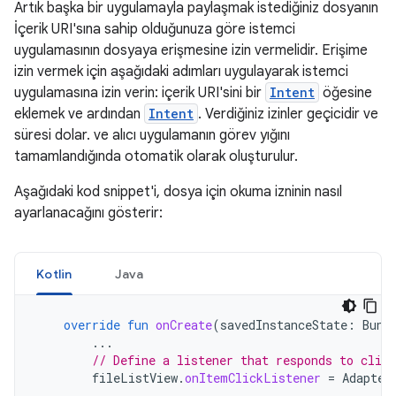
Artık başka bir uygulamayla paylaşmak istediğiniz dosyanın
İçerik URI'sına sahip olduğunuza göre istemci
uygulamasının dosyaya erişmesine izin vermelidir. Erişime
izin vermek için aşağıdaki adımları uygulayarak istemci
uygulamasına izin verin: içerik URI'sini bir
Intent
öğesine
eklemek ve ardından
Intent
. Verdiğiniz izinler geçicidir ve
süresi dolar. ve alıcı uygulamanın görev yığını
tamamlandığında otomatik olarak oluşturulur.
Aşağıdaki kod snippet'i, dosya için okuma izninin nasıl
ayarlanacağını gösterir:
Kotlin
Java
override
fun
onCreate
(
savedInstanceState
:
Bund
...
// Define a listener that responds to clic
fileListView
.
onItemClickListener
=
Adapter
...