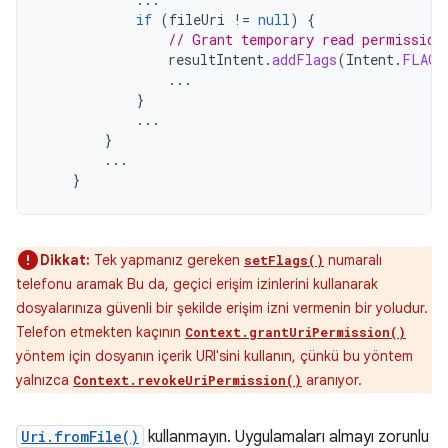
if
(
fileUri
!=
null
)
{
// Grant temporary read permission
resultIntent
.
addFlags
(
Intent
.
FLAG_
...
}
...
}
...
}
Dikkat:
Tek yapmanız gereken
numaralı
setFlags()
telefonu aramak Bu da, geçici erişim izinlerini kullanarak
dosyalarınıza güvenli bir şekilde erişim izni vermenin bir yoludur.
Telefon etmekten kaçının
Context.grantUriPermission()
yöntem için dosyanın içerik URI'sini kullanın, çünkü bu yöntem
yalnızca
aranıyor.
Context.revokeUriPermission()
Uri.fromFile()
kullanmayın. Uygulamaları almayı zorunlu