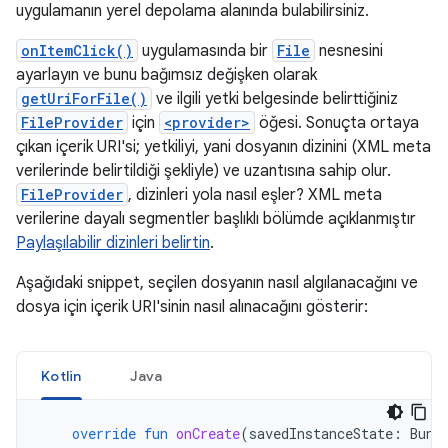
uygulamanın yerel depolama alanında bulabilirsiniz.
onItemClick()
uygulamasında bir
File
nesnesini
ayarlayın ve bunu bağımsız değişken olarak
getUriForFile()
ve ilgili yetki belgesinde belirttiğiniz
FileProvider
için
<provider>
öğesi. Sonuçta ortaya
çıkan içerik URI'si; yetkiliyi, yani dosyanın dizinini (XML meta
verilerinde belirtildiği şekliyle) ve uzantısına sahip olur.
FileProvider
, dizinleri yola nasıl eşler? XML meta
verilerine dayalı segmentler başlıklı bölümde açıklanmıştır
Paylaşılabilir dizinleri belirtin
.
Aşağıdaki snippet, seçilen dosyanın nasıl algılanacağını ve
dosya için içerik URI'sinin nasıl alınacağını gösterir:
Kotlin
Java
override
fun
onCreate
(
savedInstanceState
:
Bund