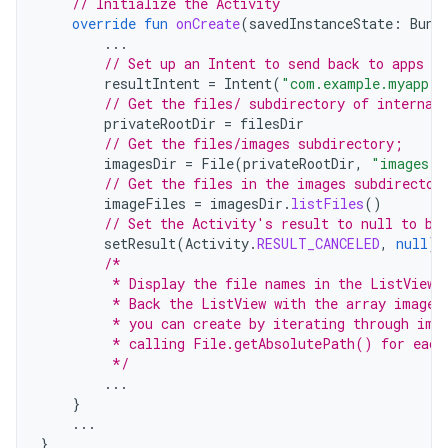
// Initialize the Activity
override
fun
onCreate
(
savedInstanceState
:
Bund
...
// Set up an Intent to send back to apps th
resultIntent
=
Intent
(
"com.example.myapp.A
// Get the files/ subdirectory of internal
privateRootDir
=
filesDir
// Get the files/images subdirectory;
imagesDir
=
File
(
privateRootDir
,
"images"
)
// Get the files in the images subdirector
imageFiles
=
imagesDir
.
listFiles
()
// Set the Activity's result to null to be
setResult
(
Activity
.
RESULT_CANCELED
,
null
)
/*
         * Display the file names in the ListView 
         * Back the ListView with the array imageF
         * you can create by iterating through ima
         * calling File.getAbsolutePath() for each
         */
...
}
...
}