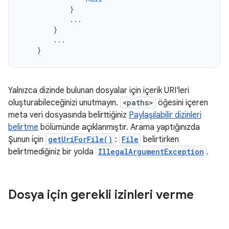
}
...
}
...
}
Yalnızca dizinde bulunan dosyalar için içerik URI'leri
oluşturabileceğinizi unutmayın.
<paths>
öğesini içeren
meta veri dosyasında belirttiğiniz
Paylaşılabilir dizinleri
belirtme
bölümünde açıklanmıştır. Arama yaptığınızda
Şunun için
getUriForFile()
:
File
belirtirken
belirtmediğiniz bir yolda
IllegalArgumentException
.
Dosya için gerekli izinleri verme