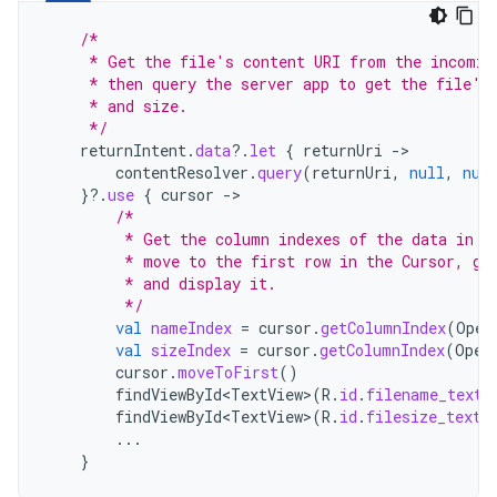
/*
     * Get the file's content URI from the incomin
     * then query the server app to get the file's
     * and size.
     */
returnIntent
.
data
?.
let
{
returnUri
-
contentResolver
.
query
(
returnUri
,
null
,
nul
}
?.
use
{
cursor
-
/*
         * Get the column indexes of the data in t
         * move to the first row in the Cursor, ge
         * and display it.
         */
val
nameIndex
=
cursor
.
getColumnIndex
(
Open
val
sizeIndex
=
cursor
.
getColumnIndex
(
Open
cursor
.
moveToFirst
()
findViewById<TextView>
(
R
.
id
.
filename_text
)
findViewById<TextView>
(
R
.
id
.
filesize_text
)
...
}