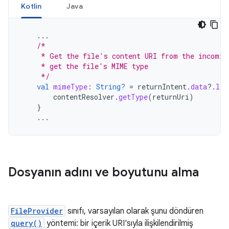
Kotlin
Java
...
/*
     * Get the file's content URI from the incomin
     * get the file's MIME type
     */
val
mimeType
:
String?
=
returnIntent
.
data
?.
let
contentResolver
.
getType
(
returnUri
)
}
...
Dosyanın adını ve boyutunu alma
FileProvider
sınıfı, varsayılan olarak şunu döndüren
query()
yöntemi: bir içerik URI'sıyla ilişkilendirilmiş