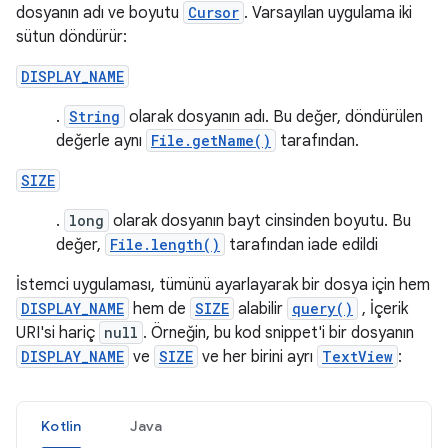
dosyanın adı ve boyutu
Cursor
. Varsayılan uygulama iki
sütun döndürür:
DISPLAY_NAME
.
String
olarak dosyanın adı. Bu değer, döndürülen
değerle aynı
File.getName()
tarafından.
SIZE
.
long
olarak dosyanın bayt cinsinden boyutu. Bu
değer,
File.length()
tarafından iade edildi
İstemci uygulaması, tümünü ayarlayarak bir dosya için hem
DISPLAY_NAME
hem de
SIZE
alabilir
query()
, İçerik
URI'si hariç
null
. Örneğin, bu kod snippet'i bir dosyanın
DISPLAY_NAME
ve
SIZE
ve her birini ayrı
TextView
:
Kotlin
Java