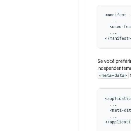
<manifest
<uses-fea
...

Se você preferi
independentem
<meta-data>
n
<applicatio
<meta-dat
...
