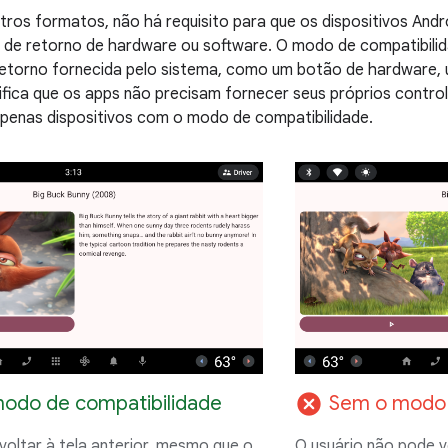
tros formatos, não há requisito para que os dispositivos An
de retorno de hardware ou software. O modo de compatibilid
retorno fornecida pelo sistema, como um botão de hardware,
nifica que os apps não precisam fornecer seus próprios contr
penas dispositivos com o modo de compatibilidade.
cancel
odo de compatibilidade
Sem o modo 
voltar à tela anterior, mesmo que o
O usuário não pode vo