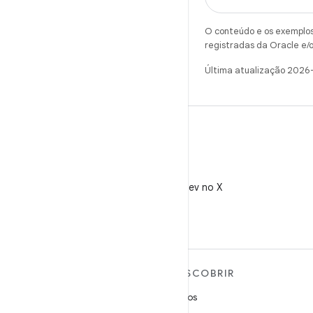
O conteúdo e os exemplos 
registradas da Oracle e/o
Última atualização 2026
X
Siga @AndroidDev no X
MAIS SOBRE O ANDROID
DESCOBRIR
Android
Jogos