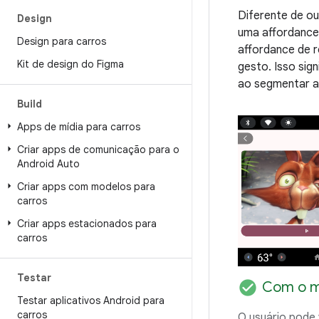
Diferente de ou
Design
uma affordance 
Design para carros
affordance de 
Kit de design do Figma
gesto. Isso sig
ao segmentar a
Build
Apps de mídia para carros
Criar apps de comunicação para o
Android Auto
Criar apps com modelos para
carros
Criar apps estacionados para
carros
Testar
check_circle
Com o m
Testar aplicativos Android para
carros
O usuário pode 