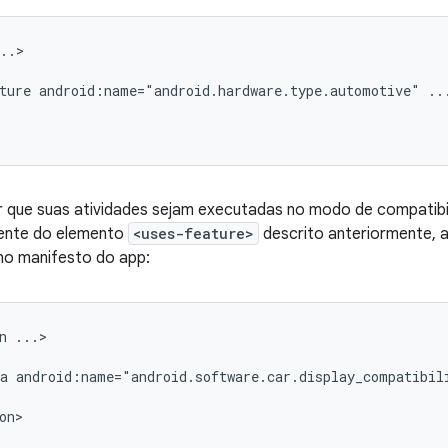
ture
android:name="android.hardware.type.automotive"
r que suas atividades sejam executadas no modo de compatibil
ente do elemento
<uses-feature>
descrito anteriormente, a
o manifesto do app:
n
a
android:name="android.software.car.display_compatibil