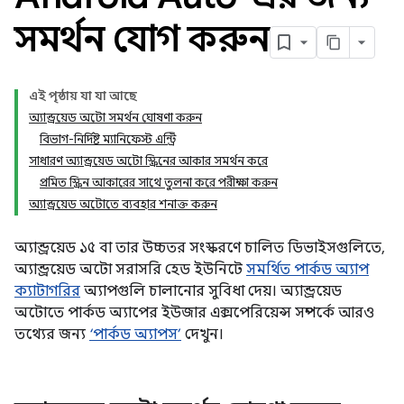
সমর্থন যোগ করুন
এই পৃষ্ঠায় যা যা আছে
অ্যান্ড্রয়েড অটো সমর্থন ঘোষণা করুন
বিভাগ-নির্দিষ্ট ম্যানিফেস্ট এন্ট্রি
সাধারণ অ্যান্ড্রয়েড অটো স্ক্রিনের আকার সমর্থন করে
প্রমিত স্ক্রিন আকারের সাথে তুলনা করে পরীক্ষা করুন
অ্যান্ড্রয়েড অটোতে ব্যবহার শনাক্ত করুন
অ্যান্ড্রয়েড ১৫ বা তার উচ্চতর সংস্করণে চালিত ডিভাইসগুলিতে,
অ্যান্ড্রয়েড অটো সরাসরি হেড ইউনিটে
সমর্থিত পার্কড অ্যাপ
ক্যাটাগরির
অ্যাপগুলি চালানোর সুবিধা দেয়। অ্যান্ড্রয়েড
অটোতে পার্কড অ্যাপের ইউজার এক্সপেরিয়েন্স সম্পর্কে আরও
তথ্যের জন্য
‘পার্কড অ্যাপস’
দেখুন।