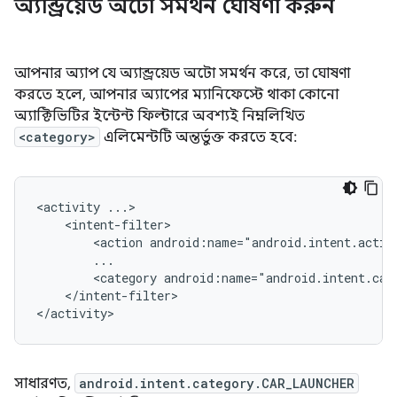
অ্যান্ড্রয়েড অটো সমর্থন ঘোষণা করুন
আপনার অ্যাপ যে অ্যান্ড্রয়েড অটো সমর্থন করে, তা ঘোষণা
করতে হলে, আপনার অ্যাপের ম্যানিফেস্টে থাকা কোনো
অ্যাক্টিভিটির ইন্টেন্ট ফিল্টারে অবশ্যই নিম্নলিখিত
<category>
এলিমেন্টটি অন্তর্ভুক্ত করতে হবে:
<activity
<action
android:name="android.intent.actio
<category
android:name="android.intent.cat
</intent-filter>

সাধারণত,
android.intent.category.CAR_LAUNCHER