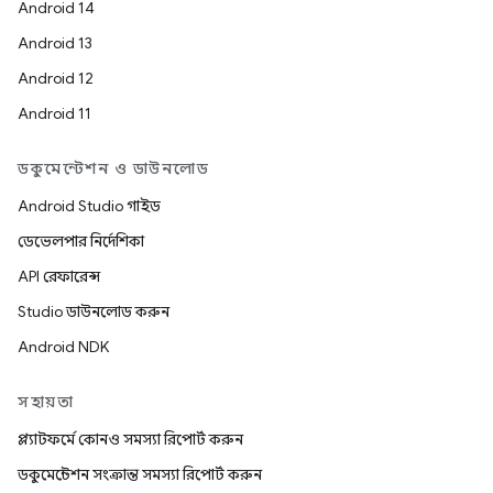
Android 14
Android 13
Android 12
Android 11
ডকুমেন্টেশন ও ডাউনলোড
Android Studio গাইড
ডেভেলপার নির্দেশিকা
API রেফারেন্স
Studio ডাউনলোড করুন
Android NDK
সহায়তা
প্ল্যাটফর্মে কোনও সমস্যা রিপোর্ট করুন
ডকুমেন্টেশন সংক্রান্ত সমস্যা রিপোর্ট করুন