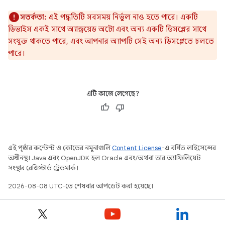
সতর্কতা:
এই পদ্ধতিটি সবসময় নির্ভুল নাও হতে পারে। একটি
ডিভাইস একই সাথে অ্যান্ড্রয়েড অটো এবং অন্য একটি ডিসপ্লের সাথে
সংযুক্ত থাকতে পারে, এবং আপনার অ্যাপটি সেই অন্য ডিসপ্লেতে চলতে
পারে।
এটি কাজে লেগেছে?
এই পৃষ্ঠার কন্টেন্ট ও কোডের নমুনাগুলি
Content License
-এ বর্ণিত লাইসেন্সের
অধীনস্থ। Java এবং OpenJDK হল Oracle এবং/অথবা তার অ্যাফিলিয়েট
সংস্থার রেজিস্টার্ড ট্রেডমার্ক।
2026-08-08 UTC-তে শেষবার আপডেট করা হয়েছে।