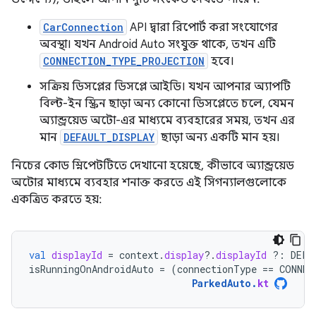
CarConnection
API দ্বারা রিপোর্ট করা সংযোগের
অবস্থা। যখন Android Auto সংযুক্ত থাকে, তখন এটি
CONNECTION_TYPE_PROJECTION
হবে।
সক্রিয় ডিসপ্লের ডিসপ্লে আইডি। যখন আপনার অ্যাপটি
বিল্ট-ইন স্ক্রিন ছাড়া অন্য কোনো ডিসপ্লেতে চলে, যেমন
অ্যান্ড্রয়েড অটো-এর মাধ্যমে ব্যবহারের সময়, তখন এর
মান
DEFAULT_DISPLAY
ছাড়া অন্য একটি মান হয়।
নিচের কোড স্নিপেটটিতে দেখানো হয়েছে, কীভাবে অ্যান্ড্রয়েড
অটোর মাধ্যমে ব্যবহার শনাক্ত করতে এই সিগন্যালগুলোকে
একত্রিত করতে হয়:
val
displayId
=
context
.
display
?.
displayId
?:
DEFA
isRunningOnAndroidAuto
=
(
connectionType
==
CONNEC
ParkedAuto
.
kt