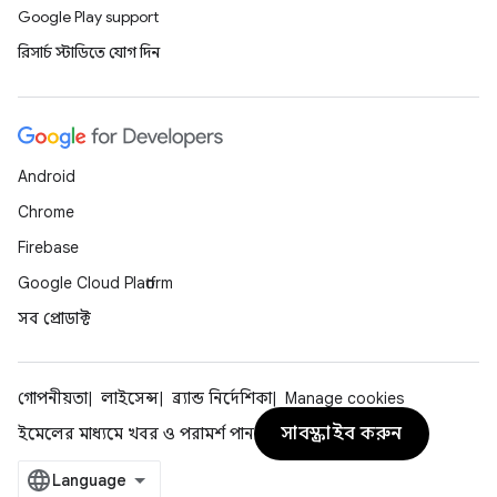
Google Play support
রিসার্চ স্টাডিতে যোগ দিন
Android
Chrome
Firebase
Google Cloud Platform
সব প্রোডাক্ট
গোপনীয়তা
লাইসেন্স
ব্র্যান্ড নির্দেশিকা
Manage cookies
সাবস্ক্রাইব করুন
ইমেলের মাধ্যমে খবর ও পরামর্শ পান