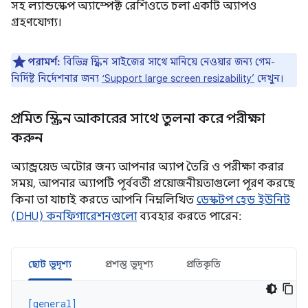
সহ ল্যান্ডস্কেপ অ্যাস্পেক্ট রেশিওতে চলা একটি অ্যাপও
গ্রহণযোগ্য।
পরামর্শ:
বিভিন্ন স্ক্রিন সাইজের সাথে মানিয়ে নেওয়ার জন্য গেম-
নির্দিষ্ট নির্দেশনার জন্য
‘Support large screen resizability’
দেখুন।
প্রমিত স্ক্রিন আকারের সাথে তুলনা করে পরীক্ষা
করুন
অ্যান্ড্রয়েড অটোর জন্য আপনার অ্যাপ তৈরি ও পরীক্ষা করার
সময়, আপনার অ্যাপটি পূর্ববর্তী প্রয়োজনীয়তাগুলো পূরণ করছে
কিনা তা যাচাই করতে আপনি নিম্নলিখিত
ডেস্কটপ হেড ইউনিট
(DHU) কনফিগারেশনগুলো
ব্যবহার করতে পারেন:
ছোট ভূদৃশ্য
প্রশস্ত ভূদৃশ্য
প্রতিকৃতি
[general]