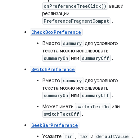
onPreferenceTreeClick()
вашей
реализации
PreferenceFragmentCompat
.
CheckBoxPreference
Вместо
summary
для условного
текста можно использовать
summaryOn
или
summaryOff
.
SwitchPreference
Вместо
summary
для условного
текста можно использовать
summaryOn
или
summaryOff
.
Может иметь
switchTextOn
или
switchTextOff
.
SeekBarPreference
Укажите
min
,
max
и
defaultValue
.