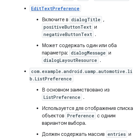
EditTextPreference
Включите в
dialogTitle
,
positiveButtonText
и
negativeButtonText
.
Может содержать один или оба
параметра:
dialogMessage
и
dialogLayoutResource
.
com.example.android.uamp.automotive.li
b.ListPreference
В основном заимствовано из
ListPreference
.
Используется для отображения списка
объектов
Preference
с одним
вариантом выбора.
Должен содержать массив
entries
и