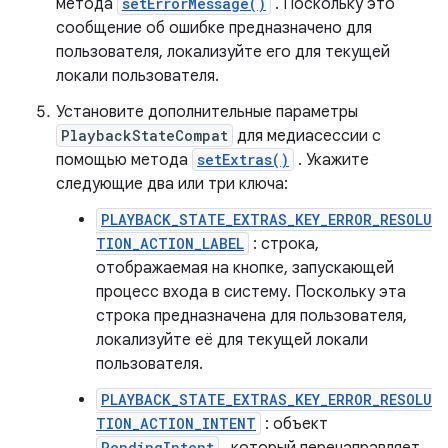
метода
setErrorMessage()
. Поскольку это
сообщение об ошибке предназначено для
пользователя, локализуйте его для текущей
локали пользователя.
Установите дополнительные параметры
PlaybackStateCompat
для медиасессии с
помощью метода
setExtras()
. Укажите
следующие два или три ключа:
PLAYBACK_STATE_EXTRAS_KEY_ERROR_RESOLU
TION_ACTION_LABEL
: строка,
отображаемая на кнопке, запускающей
процесс входа в систему. Поскольку эта
строка предназначена для пользователя,
локализуйте её для текущей локали
пользователя.
PLAYBACK_STATE_EXTRAS_KEY_ERROR_RESOLU
TION_ACTION_INTENT
: объект
PendingIntent