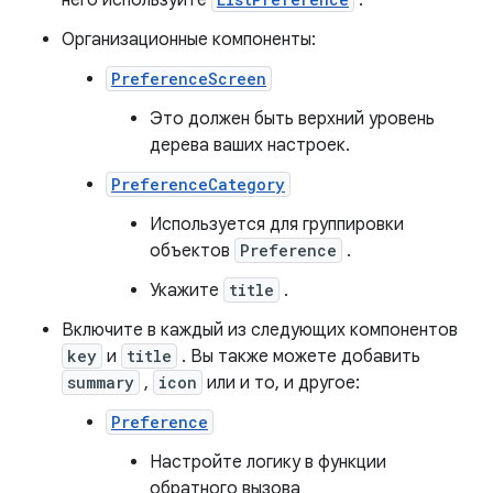
него используйте
.
Организационные компоненты:
PreferenceScreen
Это должен быть верхний уровень
дерева ваших настроек.
PreferenceCategory
Используется для группировки
объектов
Preference
.
Укажите
title
.
Включите в каждый из следующих компонентов
key
и
title
. Вы также можете добавить
summary
,
icon
или и то, и другое:
Preference
Настройте логику в функции
обратного вызова