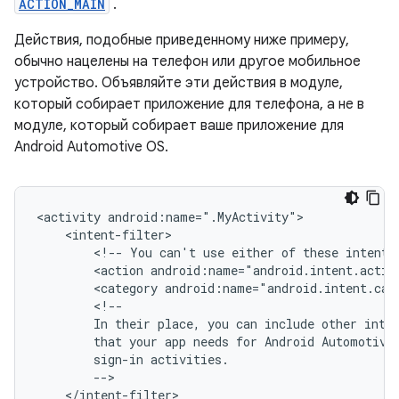
ACTION_MAIN
.
Действия, подобные приведенному ниже примеру,
обычно нацелены на телефон или другое мобильное
устройство. Объявляйте эти действия в модуле,
который собирает приложение для телефона, а не в
модуле, который собирает ваше приложение для
Android Automotive OS.
<activity
<!--
You
can't
use
either
of
these
intents
<action
android:name="android.intent.actio
<category
android:name="android.intent.cat
In
their
place,
you
can
include
other
inte
that
your
app
needs
for
Android
Automotive
sign-in
</intent-filter>
