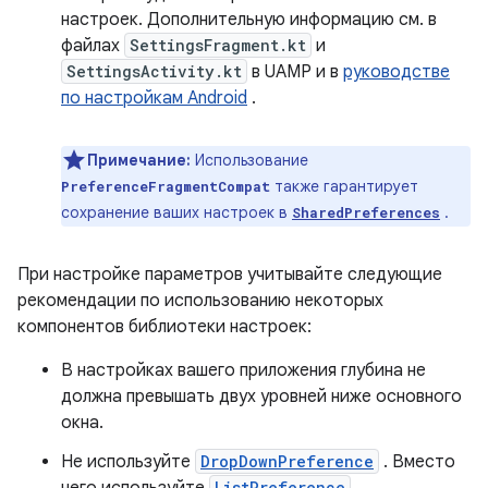
настроек. Дополнительную информацию см. в
файлах
SettingsFragment.kt
и
SettingsActivity.kt
в UAMP и в
руководстве
по настройкам Android
.
Примечание:
Использование
также гарантирует
PreferenceFragmentCompat
сохранение ваших настроек в
.
SharedPreferences
При настройке параметров учитывайте следующие
рекомендации по использованию некоторых
компонентов библиотеки настроек:
В настройках вашего приложения глубина не
должна превышать двух уровней ниже основного
окна.
Не используйте
DropDownPreference
. Вместо
ListPreference