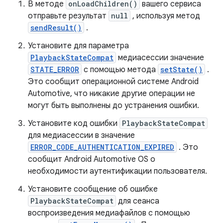
В методе
onLoadChildren()
вашего сервиса
отправьте результат
null
, используя метод
sendResult()
.
Установите для параметра
PlaybackStateCompat
медиасессии значение
STATE_ERROR
с помощью метода
setState()
.
Это сообщит операционной системе Android
Automotive, что никакие другие операции не
могут быть выполнены до устранения ошибки.
Установите код ошибки
PlaybackStateCompat
для медиасессии в значение
ERROR_CODE_AUTHENTICATION_EXPIRED
. Это
сообщит Android Automotive OS о
необходимости аутентификации пользователя.
Установите сообщение об ошибке
PlaybackStateCompat
для сеанса
воспроизведения медиафайлов с помощью