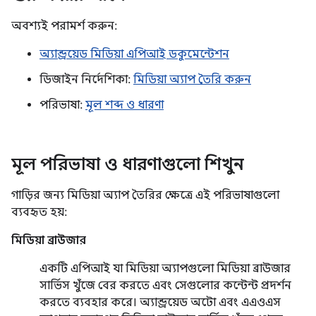
অবশ্যই পরামর্শ করুন:
অ্যান্ড্রয়েড মিডিয়া এপিআই ডকুমেন্টেশন
ডিজাইন নির্দেশিকা:
মিডিয়া অ্যাপ তৈরি করুন
পরিভাষা:
মূল শব্দ ও ধারণা
মূল পরিভাষা ও ধারণাগুলো শিখুন
গাড়ির জন্য মিডিয়া অ্যাপ তৈরির ক্ষেত্রে এই পরিভাষাগুলো
ব্যবহৃত হয়:
মিডিয়া ব্রাউজার
একটি এপিআই যা মিডিয়া অ্যাপগুলো মিডিয়া ব্রাউজার
সার্ভিস খুঁজে বের করতে এবং সেগুলোর কন্টেন্ট প্রদর্শন
করতে ব্যবহার করে। অ্যান্ড্রয়েড অটো এবং এএওএস