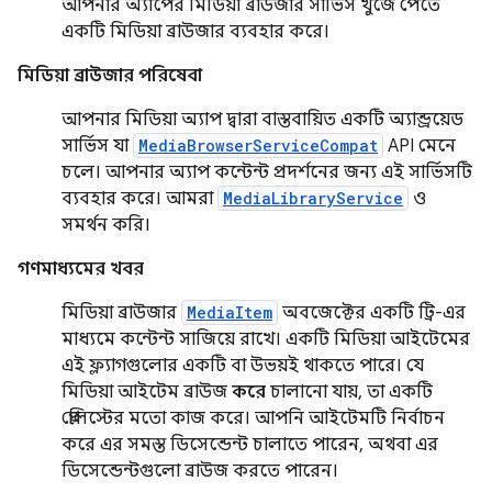
আপনার অ্যাপের মিডিয়া ব্রাউজার সার্ভিস খুঁজে পেতে
একটি মিডিয়া ব্রাউজার ব্যবহার করে।
মিডিয়া ব্রাউজার পরিষেবা
আপনার মিডিয়া অ্যাপ দ্বারা বাস্তবায়িত একটি অ্যান্ড্রয়েড
সার্ভিস যা
MediaBrowserServiceCompat
API মেনে
চলে। আপনার অ্যাপ কন্টেন্ট প্রদর্শনের জন্য এই সার্ভিসটি
ব্যবহার করে। আমরা
MediaLibraryService
ও
সমর্থন করি।
গণমাধ্যমের খবর
মিডিয়া ব্রাউজার
MediaItem
অবজেক্টের একটি ট্রি-এর
মাধ্যমে কন্টেন্ট সাজিয়ে রাখে। একটি মিডিয়া আইটেমের
এই ফ্ল্যাগগুলোর একটি বা উভয়ই থাকতে পারে। যে
মিডিয়া আইটেম ব্রাউজ
করে
চালানো যায়, তা একটি
প্লেলিস্টের মতো কাজ করে। আপনি আইটেমটি নির্বাচন
করে এর সমস্ত ডিসেন্ডেন্ট চালাতে পারেন, অথবা এর
ডিসেন্ডেন্টগুলো ব্রাউজ করতে পারেন।