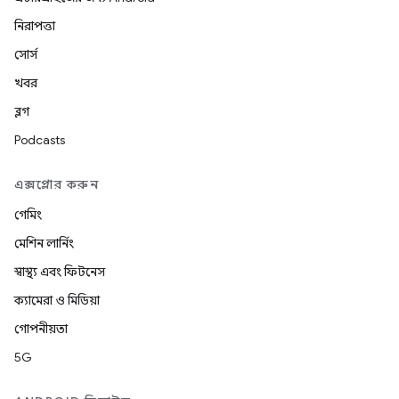
নিরাপত্তা
সোর্স
খবর
ব্লগ
Podcasts
এক্সপ্লোর করুন
গেমিং
মেশিন লার্নিং
স্বাস্থ্য এবং ফিটনেস
ক্যামেরা ও মিডিয়া
গোপনীয়তা
5G