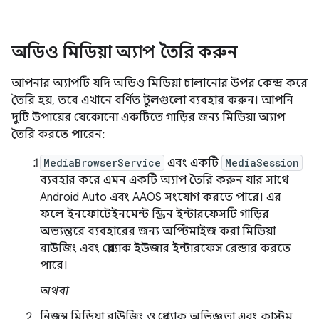
অডিও মিডিয়া অ্যাপ তৈরি করুন
আপনার অ্যাপটি যদি অডিও মিডিয়া চালানোর উপর কেন্দ্র করে
তৈরি হয়, তবে এখানে বর্ণিত টুলগুলো ব্যবহার করুন। আপনি
দুটি উপায়ের যেকোনো একটিতে গাড়ির জন্য মিডিয়া অ্যাপ
তৈরি করতে পারেন:
MediaBrowserService
এবং একটি
MediaSession
ব্যবহার করে এমন একটি অ্যাপ তৈরি করুন যার সাথে
Android Auto এবং AAOS সংযোগ করতে পারে। এর
ফলে ইনফোটেইনমেন্ট স্ক্রিন ইন্টারফেসটি গাড়ির
অভ্যন্তরে ব্যবহারের জন্য অপ্টিমাইজ করা মিডিয়া
ব্রাউজিং এবং প্লেব্যাক ইউজার ইন্টারফেস রেন্ডার করতে
পারে।
অথবা
নিজস্ব মিডিয়া ব্রাউজিং ও প্লেব্যাক অভিজ্ঞতা এবং কাস্টম