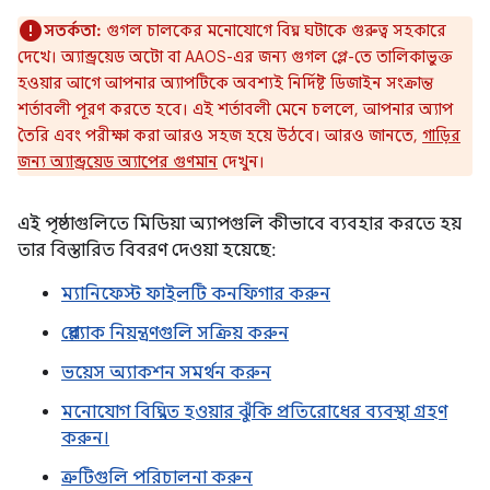
সতর্কতা:
গুগল চালকের মনোযোগে বিঘ্ন ঘটাকে গুরুত্ব সহকারে
দেখে। অ্যান্ড্রয়েড অটো বা AAOS-এর জন্য গুগল প্লে-তে তালিকাভুক্ত
হওয়ার আগে আপনার অ্যাপটিকে অবশ্যই নির্দিষ্ট ডিজাইন সংক্রান্ত
শর্তাবলী পূরণ করতে হবে। এই শর্তাবলী মেনে চললে, আপনার অ্যাপ
তৈরি এবং পরীক্ষা করা আরও সহজ হয়ে উঠবে। আরও জানতে,
গাড়ির
জন্য অ্যান্ড্রয়েড অ্যাপের গুণমান
দেখুন।
এই পৃষ্ঠাগুলিতে মিডিয়া অ্যাপগুলি কীভাবে ব্যবহার করতে হয়
তার বিস্তারিত বিবরণ দেওয়া হয়েছে:
ম্যানিফেস্ট ফাইলটি কনফিগার করুন
প্লেব্যাক নিয়ন্ত্রণগুলি সক্রিয় করুন
ভয়েস অ্যাকশন সমর্থন করুন
মনোযোগ বিঘ্নিত হওয়ার ঝুঁকি প্রতিরোধের ব্যবস্থা গ্রহণ
করুন।
ত্রুটিগুলি পরিচালনা করুন