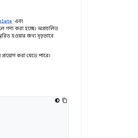
plate
এবং
 গণ্য করা হচ্ছে। অপ্রচলিত
ন্তরিত হওয়ার জন্য দৃঢ়ভাবে
 প্রয়োগ করা যেতে পারে।