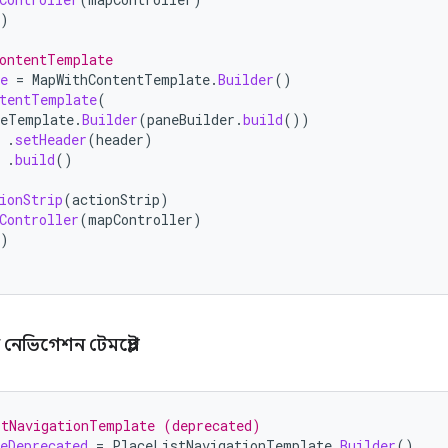
)
ontentTemplate
e
=
MapWithContentTemplate
.
Builder
()
tentTemplate
(
eTemplate
.
Builder
(
paneBuilder
.
build
())
.
setHeader
(
header
)
.
build
()
ionStrip
(
actionStrip
)
Controller
(
mapController
)
)
া নেভিগেশন টেমপ্লেট
stNavigationTemplate (deprecated)
eDeprecated
=
PlaceListNavigationTemplate
.
Builder
()