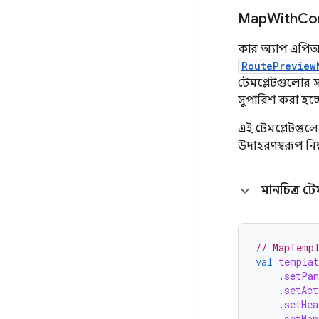
Map
With
Co
কার অ্যাপ এপি
RoutePreview
টেমপ্লেটগুলোর 
সুপারিশ করা হচ্ছ
এই টেমপ্লেটগুলো দ
উদাহরণস্বরূপ নি
মানচিত্র টেম
// MapTemp
val
templat
.
setPan
.
setAct
.
setHea
.
setMap