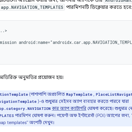
্লেটগুলো অ্যাক্সেস করার জন্য, আপনার অ্যাপকে তার
AndroidMan
.app.NAVIGATION_TEMPLATES
পারমিশনটি ডিক্লেয়ার করতে হবে
mission
তিরিক্ত অনুমতির প্রয়োজন হয়।
(পাশাপাশি অপ্রচলিত
,
tionTemplate
MapTemplate
PlaceListNaviga
)-ও শুধুমাত্র সেইসব অ্যাপ ব্যবহার করতে পারবে যারা
vigationTemplate
কার অ্যাপ ক্যাটাগরি
ঘোষণা করেছে। শুধুমাত্র 
pp.category.NAVIGATION
পারমিশন ঘোষণা করুন। পয়েন্ট অফ ইন্টারেস্ট (POI) অ্যাপের জন্য,
PLATES
ap templates" অংশটি দেখুন।