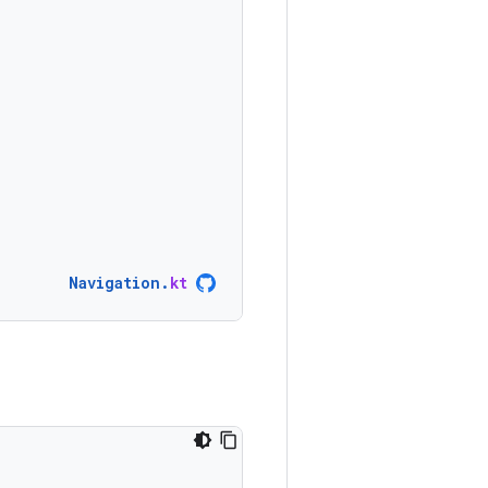
Navigation
.
kt