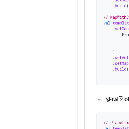
.
build
(
// MapWithC
val
templat
.
setCon
Pan
)
.
setAct
.
setMap
.
build
(
স্থানতালিক
// PlaceLi
val
templat