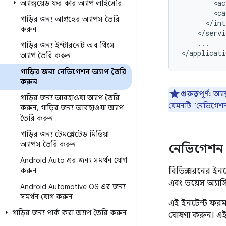
<ac
অ্যান্ড্রয়েড ফর কার অ্যাপ লাইব্রেরি
<ca
গাড়ির জন্য আগ্রহের অ্যাপস তৈরি
করুন
...

গাড়ির জন্য ইন্টারনেট অব থিংস
অ্যাপ তৈরি করুন
গাড়ির জন্য নেভিগেশন অ্যাপ তৈরি
করুন
গুরুত্বপূর্ণ:
অ্য
গাড়ির জন্য আবহাওয়া অ্যাপ তৈরি
যেমনটি
"নেভিগেশন 
করুন
,
গাড়ির জন্য আবহাওয়া অ্যাপ
তৈরি করুন
গাড়ির জন্য টেমপ্লেটেড মিডিয়া
অ্যাপস তৈরি করুন
নেভিগেশন অ
Android Auto এর জন্য সমর্থন যোগ
করুন
বিভিন্ন ধরনের ইন
এবং ভয়েস অ্যাস
Android Automotive OS এর জন্য
সমর্থন যোগ করুন
এই ইনটেন্ট ফরম্
গাড়ির জন্য পার্ক করা অ্যাপ তৈরি করুন
ঘোষণা করুন। এই 