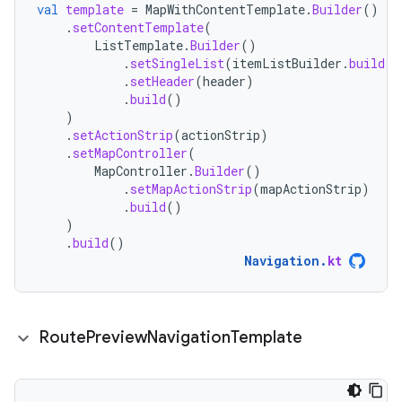
val
template
=
MapWithContentTemplate
.
Builder
()
.
setContentTemplate
(
ListTemplate
.
Builder
()
.
setSingleList
(
itemListBuilder
.
build
()
.
setHeader
(
header
)
.
build
()
)
.
setActionStrip
(
actionStrip
)
.
setMapController
(
MapController
.
Builder
()
.
setMapActionStrip
(
mapActionStrip
)
.
build
()
)
.
build
()
Navigation
.
kt
Route
Preview
Navigation
Template