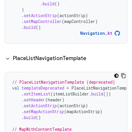
.
build
()
)
.
setActionStrip
(
actionStrip
)
.
setMapController
(
mapController
)
.
build
()
Navigation
.
kt
Place
List
Navigation
Template
// PlaceListNavigationTemplate (deprecated)
val
templateDeprecated
=
PlaceListNavigationTempla
.
setItemList
(
itemListBuilder
.
build
())
.
setHeader
(
header
)
.
setActionStrip
(
actionStrip
)
.
setMapActionStrip
(
mapActionStrip
)
.
build
()
// MapWithContentTemplate