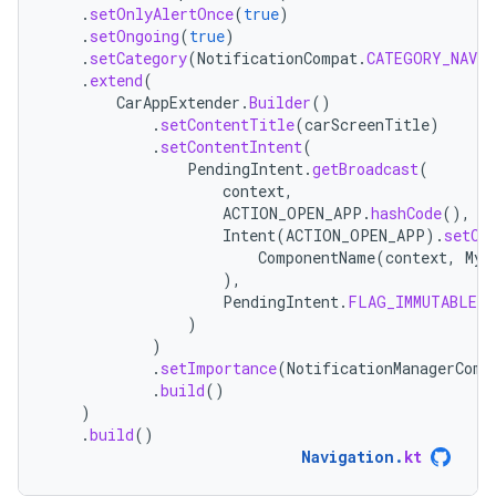
.
setOnlyAlertOnce
(
true
)
.
setOngoing
(
true
)
.
setCategory
(
NotificationCompat
.
CATEGORY_NAVI
.
extend
(
CarAppExtender
.
Builder
()
.
setContentTitle
(
carScreenTitle
)
.
setContentIntent
(
PendingIntent
.
getBroadcast
(
context
,
ACTION_OPEN_APP
.
hashCode
(),
Intent
(
ACTION_OPEN_APP
).
setCo
ComponentName
(
context
,
MyN
),
PendingIntent
.
FLAG_IMMUTABLE
)
)
.
setImportance
(
NotificationManagerComp
.
build
()
)
.
build
()
Navigation
.
kt