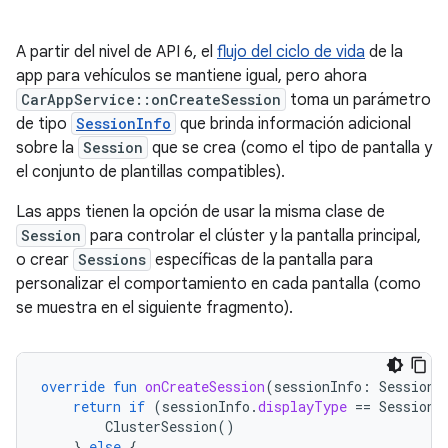
A partir del nivel de API 6, el
flujo del ciclo de vida
de la
app para vehículos se mantiene igual, pero ahora
CarAppService::onCreateSession
toma un parámetro
de tipo
SessionInfo
que brinda información adicional
sobre la
Session
que se crea (como el tipo de pantalla y
el conjunto de plantillas compatibles).
Las apps tienen la opción de usar la misma clase de
Session
para controlar el clúster y la pantalla principal,
o crear
Sessions
específicas de la pantalla para
personalizar el comportamiento en cada pantalla (como
se muestra en el siguiente fragmento).
override
fun
onCreateSession
(
sessionInfo
:
SessionI
return
if
(
sessionInfo
.
displayType
==
SessionI
ClusterSession
()
}
else
{