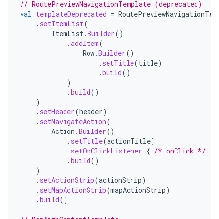
// RoutePreviewNavigationTemplate (deprecated)
val
templateDeprecated
=
RoutePreviewNavigationTem
.
setItemList
(
ItemList
.
Builder
()
.
addItem
(
Row
.
Builder
()
.
setTitle
(
title
)
.
build
()
)
.
build
()
)
.
setHeader
(
header
)
.
setNavigateAction
(
Action
.
Builder
()
.
setTitle
(
actionTitle
)
.
setOnClickListener
{
/* onClick */
}
.
build
()
)
.
setActionStrip
(
actionStrip
)
.
setMapActionStrip
(
mapActionStrip
)
.
build
()