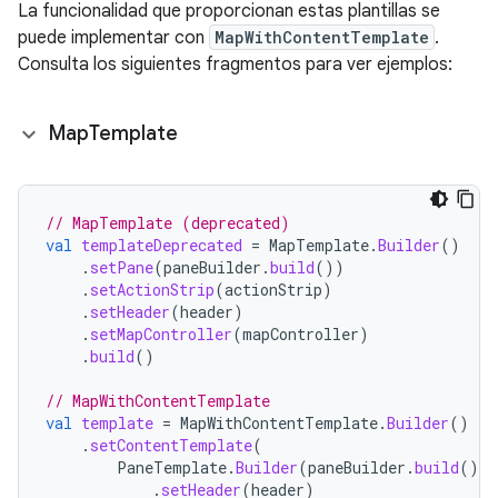
La funcionalidad que proporcionan estas plantillas se
puede implementar con
MapWithContentTemplate
.
Consulta los siguientes fragmentos para ver ejemplos:
Map
Template
// MapTemplate (deprecated)
val
templateDeprecated
=
MapTemplate
.
Builder
()
.
setPane
(
paneBuilder
.
build
())
.
setActionStrip
(
actionStrip
)
.
setHeader
(
header
)
.
setMapController
(
mapController
)
.
build
()
// MapWithContentTemplate
val
template
=
MapWithContentTemplate
.
Builder
()
.
setContentTemplate
(
PaneTemplate
.
Builder
(
paneBuilder
.
build
())
.
setHeader
(
header
)