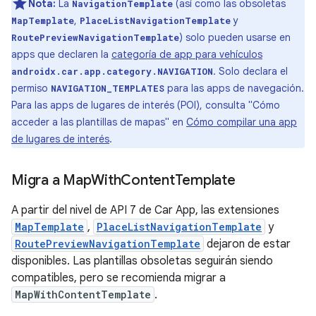
Nota:
La
(así como las obsoletas
NavigationTemplate
,
y
MapTemplate
PlaceListNavigationTemplate
) solo pueden usarse en
RoutePreviewNavigationTemplate
apps que declaren la
categoría de app para vehículos
. Solo declara el
androidx.car.app.category.NAVIGATION
permiso
para las apps de navegación.
NAVIGATION_TEMPLATES
Para las apps de lugares de interés (POI), consulta "Cómo
acceder a las plantillas de mapas" en
Cómo compilar una app
de lugares de interés
.
Migra a Map
With
Content
Template
A partir del nivel de API 7 de Car App, las extensiones
MapTemplate
,
PlaceListNavigationTemplate
y
RoutePreviewNavigationTemplate
dejaron de estar
disponibles. Las plantillas obsoletas seguirán siendo
compatibles, pero se recomienda migrar a
MapWithContentTemplate
.