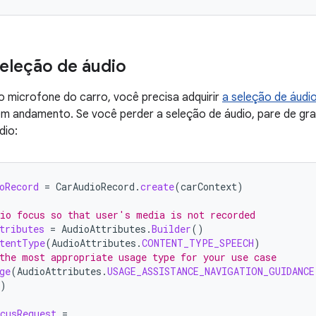
seleção de áudio
 microfone do carro, você precisa adquirir
a seleção de áudi
em andamento. Se você perder a seleção de áudio, pare de grav
dio:
oRecord
=
CarAudioRecord
.
create
(
carContext
)
io focus so that user's media is not recorded
tributes
=
AudioAttributes
.
Builder
()
tentType
(
AudioAttributes
.
CONTENT_TYPE_SPEECH
)
the most appropriate usage type for your use case
ge
(
AudioAttributes
.
USAGE_ASSISTANCE_NAVIGATION_GUIDANCE
)
cusRequest
=