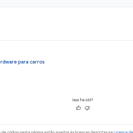
ardware para carros
Isso foi útil?
de código nesta página estão sujeitos às licenças descritas na
Licença d