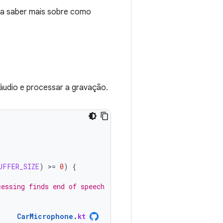
ra saber mais sobre como
áudio e processar a gravação.
UFFER_SIZE
)
>
=
0
)
{
cessing finds end of speech
CarMicrophone
.
kt