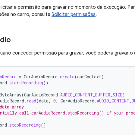
olicitar a permissão para gravar no momento da execução. Pa
ssões no carro, consulte
Solicitar permissões
.
dio
uário conceder permissão para gravar, você poderá gravar o 
oRecord
=
CarAudioRecord
.
create
(
carContext
)
ord
.
startRecording
()
ByteArray
(
CarAudioRecord
.
AUDIO_CONTENT_BUFFER_SIZE
)
udioRecord
.
read
(
data
,
0
,
CarAudioRecord
.
AUDIO_CONTENT_B
data array
ntially call carAudioRecord.stopRecording() if your pro
ord
.
stopRecording
()