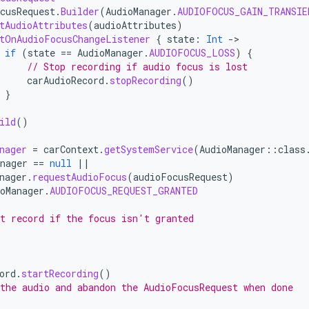
cusRequest
.
Builder
(
AudioManager
.
AUDIOFOCUS_GAIN_TRANSIE
tAudioAttributes
(
audioAttributes
)
tOnAudioFocusChangeListener
{
state
:
Int
-
if
(
state
==
AudioManager
.
AUDIOFOCUS_LOSS
)
{
// Stop recording if audio focus is lost
carAudioRecord
.
stopRecording
()
}
ild
()
nager
=
carContext
.
getSystemService
(
AudioManager
::
class
nager
==
null
||
nager
.
requestAudioFocus
(
audioFocusRequest
)
oManager
.
AUDIOFOCUS_REQUEST_GRANTED
t record if the focus isn't granted
ord
.
startRecording
()
the audio and abandon the AudioFocusRequest when done