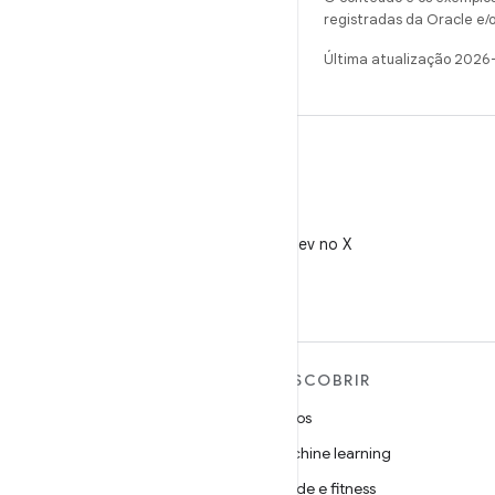
registradas da Oracle e/o
Última atualização 2026
X
Siga @AndroidDev no X
MAIS SOBRE O ANDROID
DESCOBRIR
Android
Jogos
Android para empresas
Machine learning
Segurança
Saúde e fitness