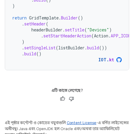
)
return
GridTemplate
.
Builder
()
.
setHeader
(
headerBuilder
.
setTitle
(
"Devices"
)
.
setStartHeaderAction
(
Action
.
APP_ICON
)
)
.
setSingleList
(
listBuilder
.
build
())
.
build
()
IOT
.
kt
এটি কাজে লেগেছে?
এই পৃষ্ঠার কন্টেন্ট ও কোডের নমুনাগুলি
Content License
-এ বর্ণিত লাইসেন্সের
অধীনস্থ। Java এবং OpenJDK হল Oracle এবং/অথবা তার অ্যাফিলিয়েট