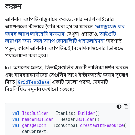
করুন
আপনার অ্যাপটি বাস্তবায়ন করতে, কার অ্যাপ লাইব্রেরি
অ্যাপগুলো কীভাবে তৈরি করা হয় তা জানতে
‘অ্যান্ড্রয়েড ফর
কারস অ্যাপ লাইব্রেরি ব্যবহার’
দেখুন। এছাড়াও,
আইওটি
অ্যাপের জন্য ‘কার অ্যাপ কোয়ালিটি গাইডলাইনস’
অবশ্যই
পড়ুন, কারণ আপনার অ্যাপটি এই নির্দেশিকাগুলোর ভিত্তিতে
পর্যালোচনা করা হবে।
IoT অ্যাপের ক্ষেত্রে, ডিভাইসগুলির একটি তালিকা প্রদর্শন করতে
এবং ব্যবহারকারীদের সেগুলির সাথে ইন্টারঅ্যাক্ট করার সুযোগ
দিতে
GridTemplate
একটি ভালো পছন্দ, যেমনটি
নিম্নলিখিত নমুনায় দেখানো হয়েছে:
val
listBuilder
=
ItemList
.
Builder
()
val
headerBuilder
=
Header
.
Builder
()
val
garageIcon
=
IconCompat
.
createWithResource
(
carContext
,