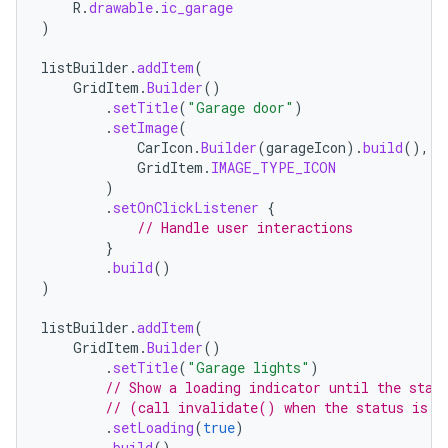
R
.
drawable
.
ic_garage
)
listBuilder
.
addItem
(
GridItem
.
Builder
()
.
setTitle
(
"Garage door"
)
.
setImage
(
CarIcon
.
Builder
(
garageIcon
).
build
(),
GridItem
.
IMAGE_TYPE_ICON
)
.
setOnClickListener
{
// Handle user interactions
}
.
build
()
)
listBuilder
.
addItem
(
GridItem
.
Builder
()
.
setTitle
(
"Garage lights"
)
// Show a loading indicator until the stat
// (call invalidate() when the status is k
.
setLoading
(
true
)
.
build
()