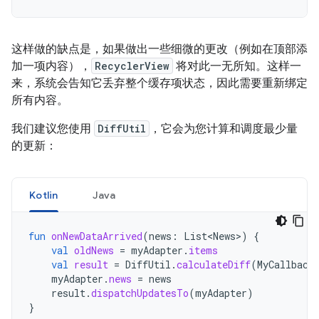
这样做的缺点是，如果做出一些细微的更改（例如在顶部添
加一项内容），
RecyclerView
将对此一无所知。这样一
来，系统会告知它丢弃整个缓存项状态，因此需要重新绑定
所有内容。
我们建议您使用
DiffUtil
，它会为您计算和调度最少量
的更新：
Kotlin
Java
fun
onNewDataArrived
(
news
:
List<News>
)
{
val
oldNews
=
myAdapter
.
items
val
result
=
DiffUtil
.
calculateDiff
(
MyCallback
myAdapter
.
news
=
news
result
.
dispatchUpdatesTo
(
myAdapter
)
}