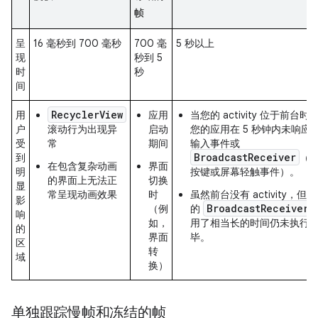
帧
呈
16 毫秒到 700 毫秒
700 毫
5 秒以上
现
秒到 5
时
秒
间
RecyclerView
用
应用
当您的 activity 位于前台时
户
滚动行为出现异
启动
您的应用在 5 秒钟内未响应
受
常
期间
输入事件或
BroadcastReceiver
到
（
在包含复杂动画
界面
明
按键或屏幕轻触事件）。
的界面上无法正
切换
显
常呈现动画效果
时
虽然前台没有 activity，但您
影
BroadcastReceiver
（例
的
响
如，
用了相当长的时间仍未执行
的
界面
毕。
区
转
域
换）
单独跟踪慢帧和冻结的帧