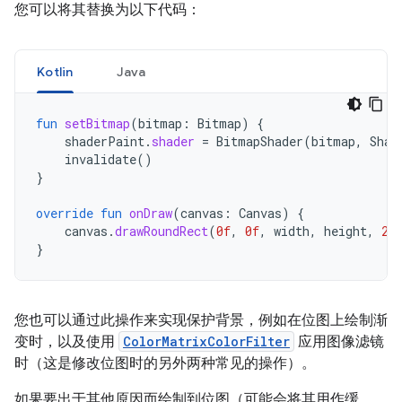
您可以将其替换为以下代码：
Kotlin
Java
fun
setBitmap
(
bitmap
:
Bitmap
)
{
shaderPaint
.
shader
=
BitmapShader
(
bitmap
,
Shad
invalidate
()
}
override
fun
onDraw
(
canvas
:
Canvas
)
{
canvas
.
drawRoundRect
(
0f
,
0f
,
width
,
height
,
20
}
您也可以通过此操作来实现保护背景，例如在位图上绘制渐
变时，以及使用
ColorMatrixColorFilter
应用图像滤镜
时（这是修改位图时的另外两种常见的操作）。
如果要出于其他原因而绘制到位图（可能会将其用作缓