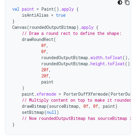
val
paint
=
Paint
().
apply
{
isAntiAlias
=
true
}
Canvas
(
roundedOutputBitmap
).
apply
{
// Draw a round rect to define the shape:
drawRoundRect
(
0f
,
0f
,
roundedOutputBitmap
.
width
.
toFloat
(),
roundedOutputBitmap
.
height
.
toFloat
(),
20f
,
20f
,
paint
)
paint
.
xfermode
=
PorterDuffXfermode
(
PorterDuff
// Multiply content on top to make it rounded.
drawBitmap
(
sourceBitmap
,
0f
,
0f
,
paint
)
setBitmap
(
null
)
// Now roundedOutputBitmap has sourceBitmap in
}