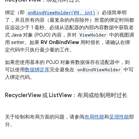
绑定（即
onBindViewHolder(VH, int)
）必须简单明
了，并且所有内容（最复杂的内容除外）所需的绑定时间都
应远远少于 1 毫秒。必须从适配器的内部内容数据中获取老
式 Java 对象 (POJO) 内容，并对
ViewHolder
中的视图调
用 setter。如果
RV OnBindView
用时很长，请确认在绑
定代码中只执行最少量的工作。
如果您使用基本的 POJO 对象将数据保存在适配器中，则
可以使用
数据绑定库
完全避免在
onBindViewHolder
中写
入绑定代码。
Recycler
View 或 List
View：布局或绘制用时过长
关于绘制和布局方面的问题，请参阅
布局性能
和
呈现性能
部
分。