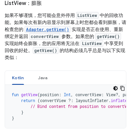
List
View：膨胀
如果不够谨慎，您可能会意外停用
ListView
中的回收功
能。如果每次有新内容显示到屏幕上时您都会看到膨胀，请
检查您的
Adapter.getView()
实现是否正在使用、重新
绑定并返回
convertView
参数。如果您的
getView()
实现始终会膨胀，您的应用将无法在
ListView
中享受到
回收的好处。
getView()
的结构必须几乎总是与以下实现
类似：
Kotlin
Java
fun
getView
(
position
:
Int
,
convertView
:
View?,
par
return
(
convertView
?:
layoutInflater
.
inflate
(
// Bind content from position to convertVi
}
}