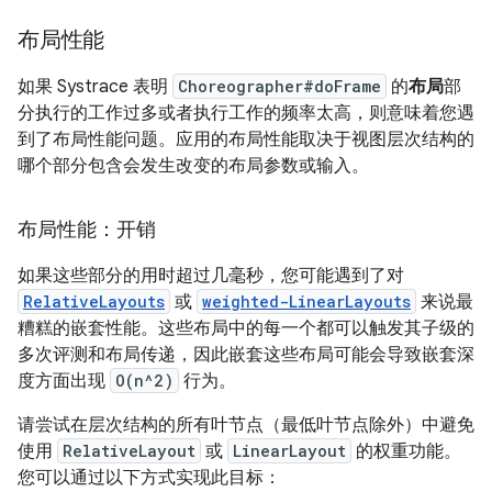
布局性能
如果 Systrace 表明
Choreographer#doFrame
的
布局
部
分执行的工作过多或者执行工作的频率太高，则意味着您遇
到了布局性能问题。应用的布局性能取决于视图层次结构的
哪个部分包含会发生改变的布局参数或输入。
布局性能：开销
如果这些部分的用时超过几毫秒，您可能遇到了对
RelativeLayouts
或
weighted-LinearLayouts
来说最
糟糕的嵌套性能。这些布局中的每一个都可以触发其子级的
多次评测和布局传递，因此嵌套这些布局可能会导致嵌套深
度方面出现
O(n^2)
行为。
请尝试在层次结构的所有叶节点（最低叶节点除外）中避免
使用
RelativeLayout
或
LinearLayout
的权重功能。
您可以通过以下方式实现此目标：