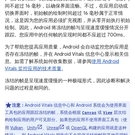
间不超过 16 毫秒，以确保界面流畅。不过，在应用启动或
切换界面时，初始帧的绘制时间超过 16 毫秒属于正常情
况，这是因为您的应用必须扩充视图，并从零开始执行初始
绘制。因此，Android 将冻结的帧与呈现速度缓慢情况分开
跟踪。您应用中的任何帧的呈现时间都不应超过 700ms。
为了帮助您提高应用质量，Android 会自动监控您的应用是
否存在冻结的帧，并在 Android Vitals 信息中心显示相关信
息。如需了解系统如何收集数据，请参阅
使用 Android
Vitals 监控应用的技术质量
。
冻结的帧是呈现速度缓慢的一种极端形式，因此诊断和解决
问题的过程是相同的。
注意：
Android Vitals 信息中心和 Android 系统会为使用界面
工具包的应用跟踪冻结的帧，系统会根据
或
层次结
Canvas
View
构绘制应用的用户可见部分。如果您的应用不使用界面工具包（使
用
Vulkan
、
Unity
、
Unreal
或
OpenGL
构建的应用就是这种
情况），则 Android Vitals 报告中不会提供冻结的帧和其他呈现时