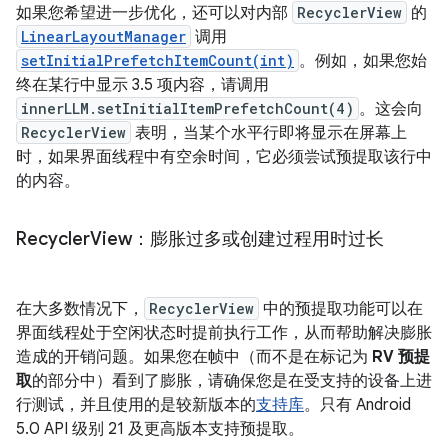
如果您希望进一步优化，还可以对内部
RecyclerView
的
LinearLayoutManager
调用
setInitialPrefetchItemCount(int)
。例如，如果您始
终在某行中显示 3.5 项内容，请调用
innerLLM.setInitialItemPrefetchCount(4)
。这会向
RecyclerView
表明，当某个水平行即将显示在屏幕上
时，如果界面线程中有空余时间，它必须尝试预提取该行中
的内容。
Recycler
View：膨胀过多或创建过程用时过长
在大多数情况下，
RecyclerView
中的预提取功能可以在
界面线程处于空闲状态时提前执行工作，从而帮助解决膨胀
造成的开销问题。如果您在帧中（而不是在标记为
RV 预提
取
的部分中）看到了膨胀，请确保您是在受支持的设备上进
行测试，并且使用的是较新版本的
支持库
。只有 Android
5.0 API 级别 21 及更高版本支持预提取。