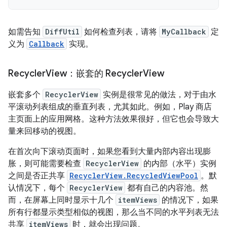
如需告知
DiffUtil
如何检查列表，请将
MyCallback
定
义为
Callback
实现。
Recycler
View：嵌套的 Recycler
View
嵌套多个
RecyclerView
实例是很常见的做法，对于由水
平滚动列表组成的垂直列表，尤其如此。例如，Play 商店
主页面上的应用网格。这种方法效果很好，但它也会导致大
量来回移动的视图。
在首次向下滚动页面时，如果您看到大量内部内容出现膨
胀，则可能需要检查
RecyclerView
的内部（水平）实例
之间是否正共享
RecyclerView.RecycledViewPool
。默
认情况下，每个
RecyclerView
都有自己的内容池。然
而，在屏幕上同时显示十几个
itemViews
的情况下，如果
所有行都显示类型相似的视图，那么当不同的水平列表无法
共享
itemViews
时，就会出现问题。