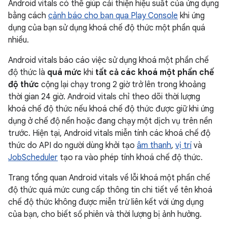
Android vitals có thể giúp cải thiện hiệu suất của ứng dụng
bằng cách
cảnh báo cho bạn qua Play Console
khi ứng
dụng của bạn sử dụng khoá chế độ thức một phần quá
nhiều.
Android vitals báo cáo việc sử dụng khoá một phần chế
độ thức là
quá mức
khi
tất cả các khoá một phần chế
độ thức
cộng lại chạy trong 2 giờ trở lên trong khoảng
thời gian 24 giờ. Android vitals chỉ theo dõi thời lượng
khoá chế độ thức nếu khoá chế độ thức được giữ khi ứng
dụng ở chế độ nền hoặc đang chạy một dịch vụ trên nền
trước. Hiện tại, Android vitals miễn tính các khoá chế độ
thức do API do người dùng khởi tạo
âm thanh
,
vị trí
và
JobScheduler
tạo ra vào phép tính khoá chế độ thức.
Trang tổng quan Android vitals về lỗi khoá một phần chế
độ thức quá mức cung cấp thông tin chi tiết về tên khoá
chế độ thức không được miễn trừ liên kết với ứng dụng
của bạn, cho biết số phiên và thời lượng bị ảnh hưởng.