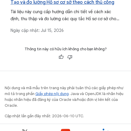
Tạo và đo lường Hồ sơ cơ sở theo cách thủ công
Tài liệu này cung cấp hướng dẫn chi tiết về cách xác
định, thu thập và đo lường các quy tắc Hồ sơ cơ sở cho
ứng dụng Android theo cách thủ công, đóng vai trò là
Ngày cập nhật:
Jul 15, 2026
phương pháp thay thế cho các phương pháp tạo tự
động như thư viện Jetpack Macrobenchmark.
Thông tin này có hữu ích không cho bạn không?
Nội dung và mã mẫu trên trang này phải tuân thủ các giấy phép như
mô tả trong phần
Giấy phép nội dung
. Java và OpenJDK là nhãn hiệu
hoặc nhãn hiệu đã đăng ký của Oracle và/hoặc đơn vị liên kết của
Oracle.
Cập nhật lần gần đây nhất: 2026-06-10 UTC.