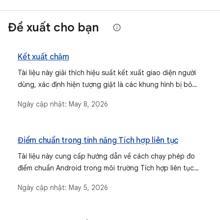
Đề xuất cho bạn
Kết xuất chậm
Tài liệu này giải thích hiệu suất kết xuất giao diện người
dùng, xác định hiện tượng giật là các khung hình bị bỏ
qua do kết xuất chậm và khung hình bị treo là độ trễ cực
Ngày cập nhật:
May 8, 2026
lớn. Thư viện này cung cấp các phương thức để chẩn
đoán và khắc phục những vấn đề này trong các ứng
dụng Android, tập trung vào việc duy trì trải nghiệm
Điểm chuẩn trong tính năng Tích hợp liên tục
mượt mà cho người dùng.
Tài liệu này cung cấp hướng dẫn về cách chạy phép đo
điểm chuẩn Android trong môi trường Tích hợp liên tục
(CI) để theo dõi hiệu suất theo thời gian và xác định lỗi
Ngày cập nhật:
May 5, 2026
hồi quy hoặc mức độ cải thiện, đồng thời trình bày chi
tiết các quy trình thiết lập, thực thi và thu thập dữ liệu.