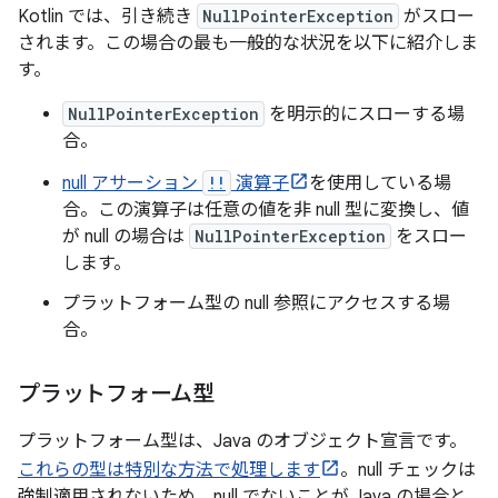
Kotlin では、引き続き
NullPointerException
がスロー
されます。この場合の最も一般的な状況を以下に紹介しま
す。
NullPointerException
を明示的にスローする場
合。
null アサーション
!!
演算子
を使用している場
合。この演算子は任意の値を非 null 型に変換し、値
が null の場合は
NullPointerException
をスロー
します。
プラットフォーム型の null 参照にアクセスする場
合。
プラットフォーム型
プラットフォーム型は、Java のオブジェクト宣言です。
これらの型は特別な方法で処理します
。null チェックは
強制適用されないため、null でないことが Java の場合と