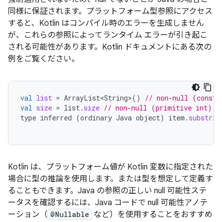
同様に保証されます。プラットフォーム型参照にアクセス
すると、Kotlin はコンパイル時のエラーを生成しません
が、これらの参照によってランタイム エラーが引き起こ
される可能性があります。Kotlin ドキュメントにある次の
例をご覧ください。
val
list
=
ArrayList<String>
()
// non-null (constr
val
size
=
list
.
size
// non-null (primitive int) v
type
inferred
(
ordinary
Java
object
)
item
.
substrin
Kotlin は、プラットフォーム値が Kotlin 変数に指定された
場合に型の推論を使用します。または型を想定して定義す
ることもできます。Java の参照の正しい null 可能性ステ
ータスを確認するには、Java コードで null 可能性アノテ
ーション（
@Nullable
など）を使用することをおすすめ