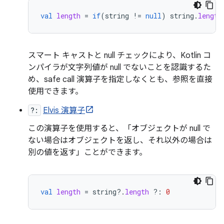
val
length
=
if
(
string
!=
null
)
string
.
length
スマート キャストと null チェックにより、Kotlin コ
ンパイラが文字列値が null でないことを認識するた
め、safe call 演算子を指定しなくとも、参照を直接
使用できます。
?:
Elvis 演算子
この演算子を使用すると、「オブジェクトが null で
ない場合はオブジェクトを返し、それ以外の場合は
別の値を返す」ことができます。
val
length
=
string
?.
length
?:
0