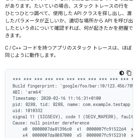
があります。たいていの場合、スタック トレースの行を
ひとつひとつ調べて、使用した API クラスを探し出し、渡
したパラメータが正しいか、適切な場所から API を呼び出
したという点について確認すれば、何が起きたかを把握で
きます。
C / C++ コードを持つアプリのスタック トレースは、ほぼ
同じように動作します。
*** *** *** *** *** *** *** *** *** *** *** ***
Build fingerprint: 'google/foo/bar:10/123.456/78910
ABI: 'arm64'

Timestamp: 2020-02-16 11:16:31+0100

pid: 8288, tid: 8288, name: com.example.testapp  >
uid: 1010332

signal 11 (SIGSEGV), code 1 (SEGV_MAPERR), fault a
Cause: null pointer dereference

    x0  0000007da81396c0  x1  0000007fc91522d4  x2 
    x4  0000007da8087000  x5  0000007fc9152310  x6 