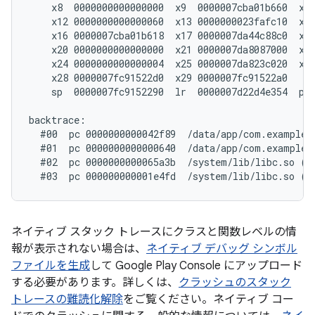
    x8  0000000000000000  x9  0000007cba01b660  x10
    x12 0000000000000060  x13 0000000023fafc10  x14
    x16 0000007cba01b618  x17 0000007da44c88c0  x18
    x20 0000000000000000  x21 0000007da8087000  x22
    x24 0000000000000004  x25 0000007da823c020  x26
    x28 0000007fc91522d0  x29 0000007fc91522a0

    sp  0000007fc9152290  lr  0000007d22d4e354  pc 
backtrace:

  #00  pc 0000000000042f89  /data/app/com.example.
  #01  pc 0000000000000640  /data/app/com.example.
  #02  pc 0000000000065a3b  /system/lib/libc.so (_
ネイティブ スタック トレースにクラスと関数レベルの情
報が表示されない場合は、
ネイティブ デバッグ シンボル
ファイルを生成
して Google Play Console にアップロード
する必要があります。詳しくは、
クラッシュのスタック
トレースの難読化解除
をご覧ください。ネイティブ コー