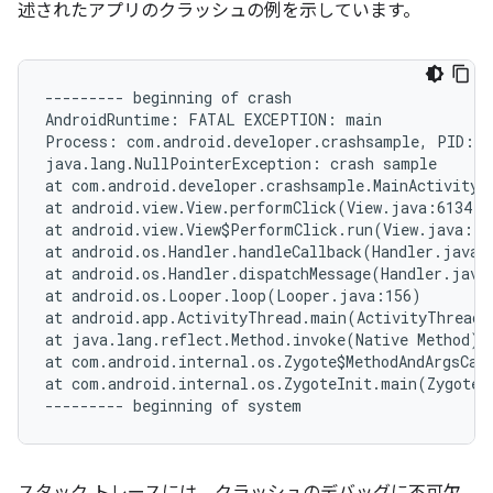
述されたアプリのクラッシュの例を示しています。
--------- beginning of crash

AndroidRuntime: FATAL EXCEPTION: main

Process: com.android.developer.crashsample, PID: 36
java.lang.NullPointerException: crash sample

at com.android.developer.crashsample.MainActivity$1
at android.view.View.performClick(View.java:6134)

at android.view.View$PerformClick.run(View.java:239
at android.os.Handler.handleCallback(Handler.java:7
at android.os.Handler.dispatchMessage(Handler.java:
at android.os.Looper.loop(Looper.java:156)

at android.app.ActivityThread.main(ActivityThread.
at java.lang.reflect.Method.invoke(Native Method)

at com.android.internal.os.Zygote$MethodAndArgsCall
at com.android.internal.os.ZygoteInit.main(ZygoteIn