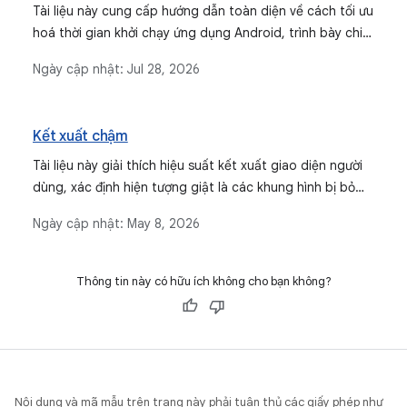
Tài liệu này cung cấp hướng dẫn toàn diện về cách tối ưu
hoá thời gian khởi chạy ứng dụng Android, trình bày chi
tiết các trạng thái khởi động, phương pháp phân tích
Ngày cập nhật:
Jul 28, 2026
hiệu suất và giải pháp cho các vấn đề thường gặp ảnh
hưởng đến quá trình khởi động ứng dụng.
Kết xuất chậm
Tài liệu này giải thích hiệu suất kết xuất giao diện người
dùng, xác định hiện tượng giật là các khung hình bị bỏ
qua do kết xuất chậm và khung hình bị treo là độ trễ cực
Ngày cập nhật:
May 8, 2026
lớn. Thư viện này cung cấp các phương thức để chẩn
đoán và khắc phục những vấn đề này trong các ứng
dụng Android, tập trung vào việc duy trì trải nghiệm
Thông tin này có hữu ích không cho bạn không?
mượt mà cho người dùng.
Nội dung và mã mẫu trên trang này phải tuân thủ các giấy phép như