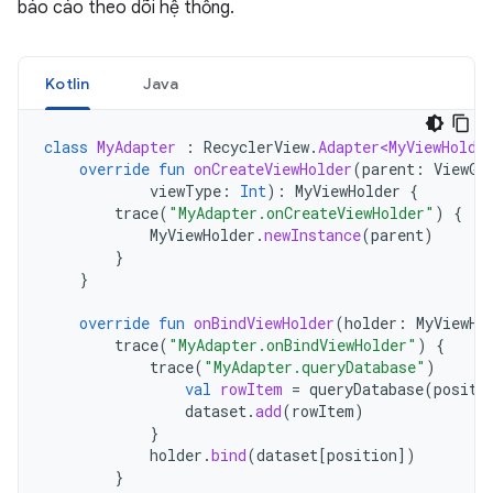
báo cáo theo dõi hệ thống.
Kotlin
Java
class
MyAdapter
:
RecyclerView
.
Adapter<MyViewHolde
override
fun
onCreateViewHolder
(
parent
:
ViewGr
viewType
:
Int
):
MyViewHolder
{
trace
(
"MyAdapter.onCreateViewHolder"
)
{
MyViewHolder
.
newInstance
(
parent
)
}
}
override
fun
onBindViewHolder
(
holder
:
MyViewHo
trace
(
"MyAdapter.onBindViewHolder"
)
{
trace
(
"MyAdapter.queryDatabase"
)
val
rowItem
=
queryDatabase
(
positi
dataset
.
add
(
rowItem
)
}
holder
.
bind
(
dataset
[
position
]
)
}