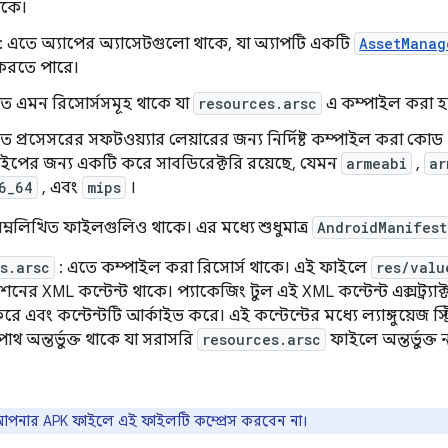
াকে।
: এতে অ্যাপের অ্যাসেটগুলো থাকে, যা অ্যাপটি একটি
AssetManag
 করতে পারে।
তে এমন রিসোর্সসমূহ থাকে যা
resources.arsc
এ কম্পাইল করা হয
ে প্রসেসরের সফটওয়্যার লেয়ারের জন্য নির্দিষ্ট কম্পাইল করা কোড 
ম টাইপের জন্য একটি করে সাবডিরেক্টরি রয়েছে, যেমন
armeabi
,
ar
6_64
, এবং
mips
।
্নলিখিত ফাইলগুলিও থাকে। এর মধ্যে শুধুমাত্র
AndroidManifest
s.arsc
: এতে কম্পাইল করা রিসোর্স থাকে। এই ফাইলে
res/valu
ের XML কন্টেন্ট থাকে। প্যাকেজিং টুল এই XML কন্টেন্ট এক্সট্র্যাক
ে এবং কন্টেন্টটি আর্কাইভ করে। এই কন্টেন্টের মধ্যে ল্যাঙ্গুয়েজ স্
পাথ অন্তর্ভুক্ত থাকে যা সরাসরি
resources.arsc
ফাইলে অন্তর্ভুক্
পনার APK ফাইলে এই ফাইলটি কম্প্রেস করবেন না।