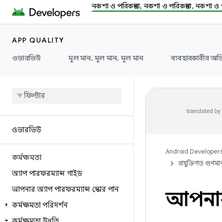
নকশা ও পরিকল্পনা, নকশা ও পরিকল্পনা, নকশা ও প
APP QUALITY
ওভারভিউ
মূল মান, মূল মান, মূল মান
ব্যবহারকারীর অভি
ওভারভিউ
Android Developer
কর্মক্ষমতা
প্রযুক্তিগত গুণমা
অ্যাপ পারফরম্যান্স গাইড
আপনার অ্যাপ পারফরম্যান্স স্কোর পান
আপনার
কর্মক্ষমতা পরিদর্শন
কর্মক্ষমতা উন্নতি