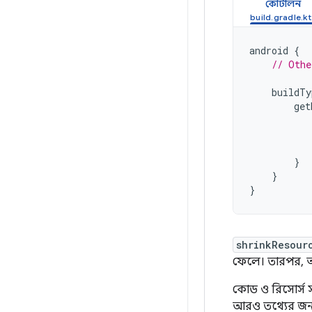
কোটলিন
android
{
// Othe
buildTy
get
}
}
}
shrinkResour
ফেলে। তারপর, অ্য
কোড ও রিসোর্স সঙ
আরও তথ্যের জন