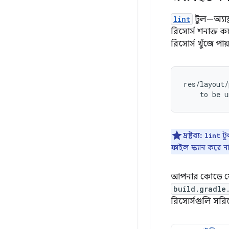
lint
টুল—অ্যান
রিসোর্স শনাক্ত 
রিসোর্স খুঁজে পা
res/layout/
দ্রষ্টব্য:
টু
lint
ফাইল স্ক্যান করে ন
আপনার কোডে যোগ
build.gradle
রিসোর্সগুলি সরি