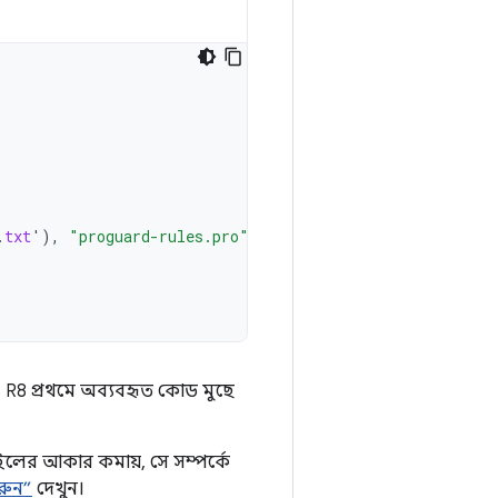
.
txt
'
),
"proguard-rules.pro"
)
়, R8 প্রথমে অব্যবহৃত কোড মুছে
ফাইলের আকার কমায়, সে সম্পর্কে
রুন”
দেখুন।