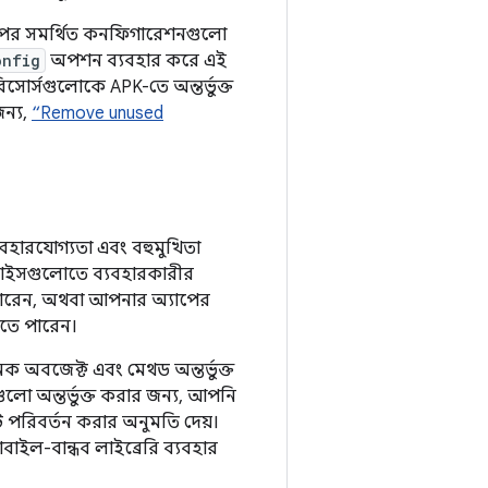
্যাপের সমর্থিত কনফিগারেশনগুলো
onfig
অপশন ব্যবহার করে এই
িসোর্সগুলোকে APK-তে অন্তর্ভুক্ত
ন্য,
“Remove unused
বহারযোগ্যতা এবং বহুমুখিতা
ডিভাইসগুলোতে ব্যবহারকারীর
পারেন, অথবা আপনার অ্যাপের
তে পারেন।
ক অবজেক্ট এবং মেথড অন্তর্ভুক্ত
ুলো অন্তর্ভুক্ত করার জন্য, আপনি
 পরিবর্তন করার অনুমতি দেয়।
বাইল-বান্ধব লাইব্রেরি ব্যবহার