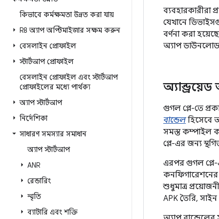
ব্যবহারকারীরা প
কিভাবে কর্মক্ষমতা উন্নত করা যায়
যেখানে ডিভাইসগুল
R8 অ্যাপ অপ্টিমাইজার সক্ষম করুন
বর্ণনা করা হয়
অ্যাপ ডাউনলো
বেসলাইন প্রোফাইল
স্টার্টআপ প্রোফাইল
বেসলাইন প্রোফাইল এবং স্টার্টআপ
অ্যান্ড্রয
প্রোফাইলের মধ্যে পার্থক্য
অ্যাপ স্টার্টআপ
গুগল প্লে-তে প
নির্দেশিকা
বান্ডেল
হিসেবে আ
সমস্ত কম্পাইল ক
সাধারণ সমস্যার সমাধান
প্লে-এর জন্য স্থগ
অ্যাপ স্টার্টআপ
এরপর গুগল প্লে-
ANR
কনফিগারেশনের জ
রেন্ডারিং
শুধুমাত্র প্রয
স্মৃতি
APK তৈরি, সাইন
ব্যাটারি এবং শক্তি
অ্যাপ বান্ডেলের