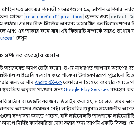
্রেডল প্লাগইন ৭.০ এবং এর পরবর্তী সংস্করণগুলোতে, আপনি আপনার অ
েন। গ্রেডল
resourceConfigurations
ফ্লেভার এবং
defaultC
েমে পাঠায়। এরপর বিল্ড সিস্টেম অন্যান্য অসমর্থিত কনফিগারেশনের র
 ফলে APK-এর আকার কমে যায়। এই ফিচারটি সম্পর্কে আরও তথ্যের জ
ources”
দেখুন।
কে সম্পদের ব্যবহার কমান
্যান্ড্রয়েড অ্যাপ তৈরি করেন, তখন সাধারণত আপনার অ্যাপের ব্য
ক্সটার্নাল লাইব্রেরি ব্যবহার করে থাকেন। উদাহরণস্বরূপ, পুরোনো 
 করার জন্য আপনি
AndroidX-কে
রেফারেন্স হিসেবে ব্যবহার করতে 
স্বয়ংক্রিয় অনুবাদ পাওয়ার জন্য
Google Play Services
ব্যবহার কর
েরি সার্ভার বা ডেস্কটপের জন্য ডিজাইন করা হয়, তবে এতে এমন অনে
নার অ্যাপের প্রয়োজন নেই। লাইব্রেরির শুধুমাত্র প্রয়োজনীয় অংশগ
গুলো সম্পাদনা করতে পারেন, যদি লাইসেন্সটি আপনাকে লাইব্রেরিটি
্যাপে নির্দিষ্ট কার্যকারিতা যোগ করার জন্য আপনি একটি বিকল্প, মো