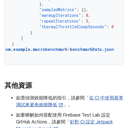
},
"sampledMetrics"
:
{},
"warmupIterations"
:
0
,
"repeatIterations"
:
3
,
"thermalThrottleSleepSeconds"
:
0
}
]
}
com.example.macrobe
n
chmark
-
be
n
chmarkDa
ta
.jso
n
其他資源
如需偵測效能降低的指引，請參閱「
在 CI 中使用基準
測試來避免效能降低
」。
如要瞭解如何搭配使用 Firebase Test Lab 設定
GitHub Actions，請參閱「
針對 CI 設定 Jetpack