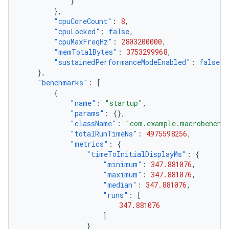
}
},
"cpuCoreCount"
:
8
,
"cpuLocked"
:
false
,
"cpuMaxFreqHz"
:
2803200000
,
"memTotalBytes"
:
3753299968
,
"sustainedPerformanceModeEnabled"
:
false
},
"benchmarks"
:
[
{
"name"
:
"startup"
,
"params"
:
{},
"className"
:
"com.example.macrobenchm
"totalRunTimeNs"
:
4975598256
,
"metrics"
:
{
"timeToInitialDisplayMs"
:
{
"minimum"
:
347.881076
,
"maximum"
:
347.881076
,
"median"
:
347.881076
,
"runs"
:
[
347.881076
]
}