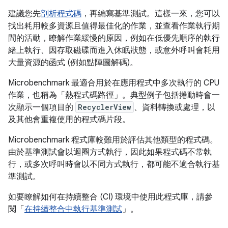
建議您先
剖析程式碼
，再編寫基準測試。這樣一來，您可以
找出耗用較多資源且值得最佳化的作業，並查看作業執行期
間的活動，瞭解作業緩慢的原因，例如在低優先順序的執行
緒上執行、因存取磁碟而進入休眠狀態，或意外呼叫會耗用
大量資源的函式 (例如點陣圖解碼)。
Microbenchmark 最適合用於在應用程式中多次執行的 CPU
作業，也稱為「熱程式碼路徑」
。典型例子包括捲動時會一
次顯示一個項目的
RecyclerView
、資料轉換或處理，以
及其他會重複使用的程式碼片段。
Microbenchmark 程式庫較難用於評估其他類型的程式碼。
由於基準測試會以迴圈方式執行，因此如果程式碼不常執
行，或多次呼叫時會以不同方式執行，都可能不適合執行基
準測試。
如要瞭解如何在持續整合 (CI) 環境中使用此程式庫，請參
閱「
在持續整合中執行基準測試
」。