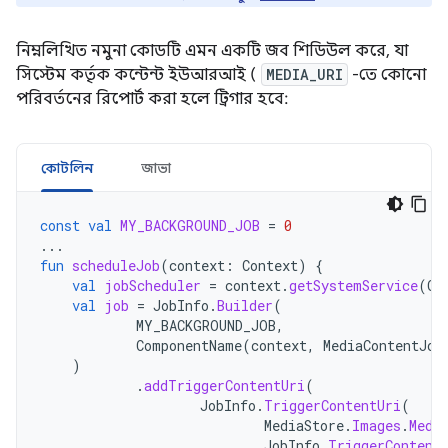
নিম্নলিখিত নমুনা কোডটি এমন একটি জব শিডিউল করে, যা
সিস্টেম কর্তৃক কন্টেন্ট ইউআরআই (
MEDIA_URI
-তে কোনো
পরিবর্তনের রিপোর্ট করা হলে ট্রিগার হবে:
কোটলিন
জাভা
const
val
MY_BACKGROUND_JOB
=
0
...
fun
scheduleJob
(
context
:
Context
)
{
val
jobScheduler
=
context
.
getSystemService
(
Co
val
job
=
JobInfo
.
Builder
(
MY_BACKGROUND_JOB
,
ComponentName
(
context
,
MediaContentJob
)
.
addTriggerContentUri
(
JobInfo
.
TriggerContentUri
(
MediaStore
.
Images
.
Medi
JobInfo
.
TriggerContent