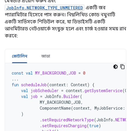
মেথডটি প্রয়োগ করুন এবং
JobInfo.NETWORK_TYPE_UNMETERED
একটি জব
প্যারামিটার হিসেবে পাস করুন। নিম্নলিখিত কোড নমুনাটি
একটি সার্ভিসকে শিডিউল করে, যা ডিভাইসটি একটি
আনমিটারড নেটওয়ার্কে সংযুক্ত হলে এবং চার্জ হওয়ার সময় রান
করবে:
কোটলিন
জাভা
const
val
MY_BACKGROUND_JOB
=
0
...
fun
scheduleJob
(
context
:
Context
)
{
val
jobScheduler
=
context
.
getSystemService
(
Co
val
job
=
JobInfo
.
Builder
(
MY_BACKGROUND_JOB
,
ComponentName
(
context
,
MyJobService
::
c
)
.
setRequiredNetworkType
(
JobInfo
.
NETWOR
.
setRequiresCharging
(
true
)