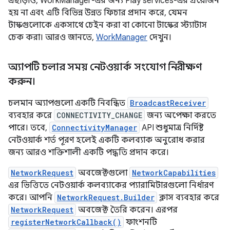
এছাড়াও, WorkManager-এর জন্য Play services-এর প্রয়োজন
হয় না এবং এটি বিভিন্ন উন্নত ফিচার প্রদান করে, যেমন
টাস্কগুলোকে একসাথে চেইন করা বা কোনো টাস্কের স্ট্যাটাস
চেক করা। আরও জানতে,
WorkManager
দেখুন।
অ্যাপটি চলার সময় নেটওয়ার্ক সংযোগ নিরীক্ষণ
করুন।
চলমান অ্যাপগুলো একটি নিবন্ধিত
BroadcastReceiver
ব্যবহার করে
CONNECTIVITY_CHANGE
জন্য অপেক্ষা করতে
পারে। তবে,
ConnectivityManager
API শুধুমাত্র নির্দিষ্ট
নেটওয়ার্ক শর্ত পূরণ হলেই একটি কলব্যাক অনুরোধ করার
জন্য আরও শক্তিশালী একটি পদ্ধতি প্রদান করে।
NetworkRequest
অবজেক্টগুলো
NetworkCapabilities
এর ভিত্তিতে নেটওয়ার্ক কলব্যাকের প্যারামিটারগুলো নির্ধারণ
করে। আপনি
NetworkRequest.Builder
ক্লাস ব্যবহার করে
NetworkRequest
অবজেক্ট তৈরি করেন। এরপর
registerNetworkCallback()
ফাংশনটি