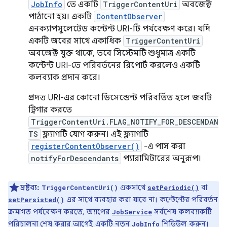
JobInfo
তে একটি
TriggerContentUri
অবজেক্ট
পাঠানো হয়। একটি
ContentObserver
এনক্যাপসুলেটেড কন্টেন্ট URI-টি পর্যবেক্ষণ করে। যদি
একটি জবের সাথে একাধিক
TriggerContentUri
অবজেক্ট যুক্ত থাকে, তবে সিস্টেমটি শুধুমাত্র একটি
কন্টেন্ট URI-তে পরিবর্তনের রিপোর্ট করলেও একটি
কলব্যাক প্রদান করে।
প্রদত্ত URI-এর কোনো ডিসেন্ডেন্ট পরিবর্তিত হলে জবটি
ট্রিগার করতে
TriggerContentUri.FLAG_NOTIFY_FOR_DESCENDAN
TS
ফ্ল্যাগটি যোগ করুন। এই ফ্ল্যাগটি
registerContentObserver()
-এ পাস করা
notifyForDescendants
প্যারামিটারের অনুরূপ।
দ্রষ্টব্য:
একসাথে
বা
TriggerContentUri()
setPeriodic()
এর সাথে ব্যবহার করা যাবে না। কন্টেন্টের পরিবর্তন
setPersisted()
ক্রমাগত পর্যবেক্ষণ করতে, অ্যাপের
সর্বশেষ কলব্যাকটি
JobService
পরিচালনা শেষ করার আগেই একটি নতুন
শিডিউল করুন।
JobInfo