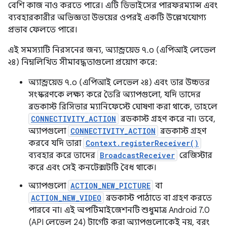
বেশি কাজ নাও করতে পারে। এটি ডিভাইসের পারফরম্যান্স এবং
ব্যবহারকারীর অভিজ্ঞতা উভয়ের ওপরই একটি উল্লেখযোগ্য
প্রভাব ফেলতে পারে।
এই সমস্যাটি নিরসনের জন্য, অ্যান্ড্রয়েড ৭.০ (এপিআই লেভেল
২৪) নিম্নলিখিত সীমাবদ্ধতাগুলো প্রয়োগ করে:
অ্যান্ড্রয়েড ৭.০ (এপিআই লেভেল ২৪) এবং তার উচ্চতর
সংস্করণকে লক্ষ্য করে তৈরি অ্যাপগুলো, যদি তাদের
ব্রডকাস্ট রিসিভার ম্যানিফেস্টে ঘোষণা করা থাকে, তাহলে
CONNECTIVITY_ACTION
ব্রডকাস্ট গ্রহণ করে না। তবে,
অ্যাপগুলো
CONNECTIVITY_ACTION
ব্রডকাস্ট গ্রহণ
করবে যদি তারা
Context.registerReceiver()
ব্যবহার করে তাদের
BroadcastReceiver
রেজিস্টার
করে এবং সেই কনটেক্সটটি বৈধ থাকে।
অ্যাপগুলো
ACTION_NEW_PICTURE
বা
ACTION_NEW_VIDEO
ব্রডকাস্ট পাঠাতে বা গ্রহণ করতে
পারবে না। এই অপটিমাইজেশনটি শুধুমাত্র Android 7.0
(API লেভেল 24) টার্গেট করা অ্যাপগুলোকেই নয়, বরং