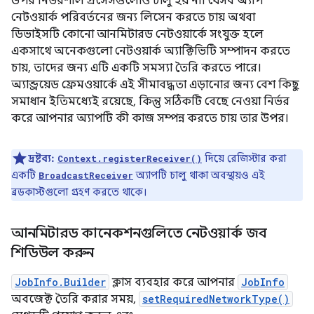
উপর নির্ভরশীল প্রসেসগুলোও চালু হয় না। যেসব অ্যাপ
নেটওয়ার্ক পরিবর্তনের জন্য লিসেন করতে চায় অথবা
ডিভাইসটি কোনো আনমিটারড নেটওয়ার্কে সংযুক্ত হলে
একসাথে অনেকগুলো নেটওয়ার্ক অ্যাক্টিভিটি সম্পাদন করতে
চায়, তাদের জন্য এটি একটি সমস্যা তৈরি করতে পারে।
অ্যান্ড্রয়েড ফ্রেমওয়ার্কে এই সীমাবদ্ধতা এড়ানোর জন্য বেশ কিছু
সমাধান ইতিমধ্যেই রয়েছে, কিন্তু সঠিকটি বেছে নেওয়া নির্ভর
করে আপনার অ্যাপটি কী কাজ সম্পন্ন করতে চায় তার উপর।
দ্রষ্টব্য:
দিয়ে রেজিস্টার করা
Context.registerReceiver()
একটি
অ্যাপটি চালু থাকা অবস্থায়ও এই
BroadcastReceiver
ব্রডকাস্টগুলো গ্রহণ করতে থাকে।
আনমিটারড কানেকশনগুলিতে নেটওয়ার্ক জব
শিডিউল করুন
JobInfo.Builder
ক্লাস ব্যবহার করে আপনার
JobInfo
অবজেক্ট তৈরি করার সময়,
setRequiredNetworkType()