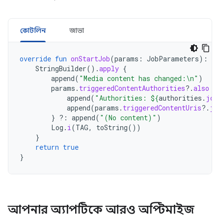
কোটলিন
জাভা
override
fun
onStartJob
(
params
:
JobParameters
):
Bo
StringBuilder
().
apply
{
append
(
"Media content has changed:\n"
)
params
.
triggeredContentAuthorities
?.
also
{
append
(
"Authorities: 
${
authorities
.
joi
append
(
params
.
triggeredContentUris
?.
jo
}
?:
append
(
"(No content)"
)
Log
.
i
(
TAG
,
toString
())
}
return
true
}
আপনার অ্যাপটিকে আরও অপ্টিমাইজ