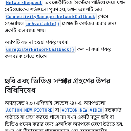
NetworkRequest
অবজেক্টটিকে সিস্টেমে পাঠিয়ে দেয়। যখন
নেটওয়ার্কের শর্তগুলো পূরণ হয়, তখন অ্যাপটি তার
ConnectivityManager.NetworkCallback
ক্লাসে
সংজ্ঞায়িত
onAvailable()
মেথডটি কার্যকর করার জন্য
একটি কলব্যাক পায়।
অ্যাপটি বন্ধ না হওয়া পর্যন্ত অথবা
unregisterNetworkCallback()
কল না করা পর্যন্ত
কলব্যাক পেতে থাকে।
ছবি এবং ভিডিও সম্প্রচার গ্রহণের উপর
বিধিনিষেধ
অ্যান্ড্রয়েড ৭.০ (এপিআই লেভেল ২৪)-এ, অ্যাপগুলো
ACTION_NEW_PICTURE
বা
ACTION_NEW_VIDEO
ব্রডকাস্ট
পাঠাতে বা গ্রহণ করতে পারে না। যখন একটি নতুন ছবি বা
ভিডিও প্রসেস করার জন্য একাধিক অ্যাপকে জেগে উঠতে হয়,