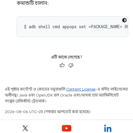
কমান্ডটি চালান:
$ adb shell cmd appops set <PACKAGE_NAME> RUN
এটি কাজে লেগেছে?
এই পৃষ্ঠার কন্টেন্ট ও কোডের নমুনাগুলি
Content License
-এ বর্ণিত লাইসেন্সের
অধীনস্থ। Java এবং OpenJDK হল Oracle এবং/অথবা তার অ্যাফিলিয়েট
সংস্থার রেজিস্টার্ড ট্রেডমার্ক।
2026-08-06 UTC-তে শেষবার আপডেট করা হয়েছে।