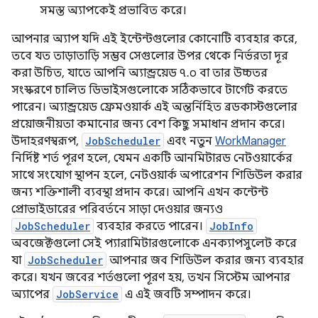
সমস্ত অ্যাপকেই প্রভাবিত করে।
আপনার অ্যাপ যদি এই ইন্টেন্টগুলোর কোনোটি ব্যবহার করে,
তবে যত তাড়াতাড়ি সম্ভব সেগুলোর উপর থেকে নির্ভরতা দূর
করা উচিত, যাতে আপনি অ্যান্ড্রয়েড ৭.০ বা তার উচ্চতর
সংস্করণে চালিত ডিভাইসগুলোকে সঠিকভাবে টার্গেট করতে
পারেন। অ্যান্ড্রয়েড ফ্রেমওয়ার্ক এই অন্তর্নিহিত ব্রডকাস্টগুলোর
প্রয়োজনীয়তা কমানোর জন্য বেশ কিছু সমাধান প্রদান করে।
উদাহরণস্বরূপ,
JobScheduler
এবং নতুন
WorkManager
নির্দিষ্ট শর্ত পূরণ হলে, যেমন একটি আনমিটারড নেটওয়ার্কের
সাথে সংযোগ স্থাপন হলে, নেটওয়ার্ক অপারেশন শিডিউল করার
জন্য শক্তিশালী ব্যবস্থা প্রদান করে। আপনি এখন কন্টেন্ট
প্রোভাইডারের পরিবর্তনে সাড়া দেওয়ার জন্যও
JobScheduler
ব্যবহার করতে পারেন।
JobInfo
অবজেক্টগুলো সেই প্যারামিটারগুলোকে এনক্যাপসুলেট করে
যা
JobScheduler
আপনার জব শিডিউল করার জন্য ব্যবহার
করে। যখন জবের শর্তগুলো পূরণ হয়, তখন সিস্টেম আপনার
অ্যাপের
JobService
এ এই জবটি সম্পাদন করে।