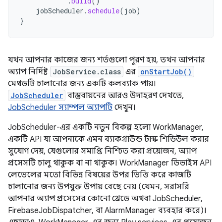
.
build
()
jobScheduler
.
schedule
(
job
)
}
যখন আপনার কাজের জন্য শর্তগুলো পূরণ হয়, তখন আপনার
অ্যাপ নির্দিষ্ট
JobService.class
এর
onStartJob()
মেথডটি চালানোর জন্য একটি কলব্যাক পায়।
JobScheduler
বাস্তবায়নের আরও উদাহরণ দেখতে,
JobScheduler স্যাম্পল অ্যাপটি
দেখুন।
JobScheduler-এর একটি নতুন বিকল্প হলো WorkManager,
একটি API যা আপনাকে এমন ব্যাকগ্রাউন্ড টাস্ক শিডিউল করার
সুযোগ দেয়, যেগুলোর সমাপ্তি নিশ্চিত করা প্রয়োজন, অ্যাপ
প্রসেসটি চালু থাকুক বা না থাকুক। WorkManager ডিভাইস API
লেভেলের মতো বিভিন্ন বিষয়ের উপর ভিত্তি করে কাজটি
চালানোর জন্য উপযুক্ত উপায় বেছে নেয় (যেমন, সরাসরি
আপনার অ্যাপ প্রসেসের কোনো থ্রেডে অথবা JobScheduler,
FirebaseJobDispatcher, বা AlarmManager ব্যবহার করে)।