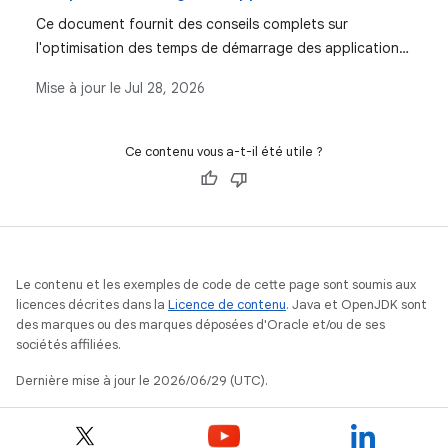
améliorer les temps de démarrage.
Ce document fournit des conseils complets sur
l'optimisation des temps de démarrage des applications
Android. Il détaille les différents états de démarrage, les
Mise à jour le
Jul 28, 2026
méthodes de profilage des performances et les
solutions aux problèmes courants qui affectent le
démarrage des applications.
Ce contenu vous a-t-il été utile ?
Le contenu et les exemples de code de cette page sont soumis aux
licences décrites dans la
Licence de contenu
. Java et OpenJDK sont
des marques ou des marques déposées d'Oracle et/ou de ses
sociétés affiliées.
Dernière mise à jour le 2026/06/29 (UTC).