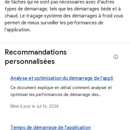
de tâches qui ne sont pas nécessaires avec d'autres
types de démarrage, tels que les démarrages tiède et à
chaud. Le traçage système des démarrages à froid vous
permet de mieux surveiller les performances de
l'application.
Recommandations
personnalisées
Analyse et optimisation du démarrage de l'appli
Ce document explique en détail comment analyser et
optimiser les performances de démarrage des
applications Android à l'aide d'outils tels que
Mise à jour le
Jul 16, 2026
Macrobenchmark, Perfetto et le profileur Android Studio.
Il aborde l'identification des goulots d'étranglement des
performances, la mesure des métriques clés telles que le
Temps de démarrage de l'application
TTID et le TTFD, et la mise en œuvre de stratégies pour