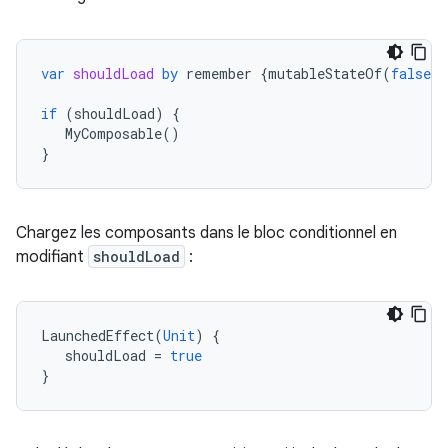
var
shouldLoad
by
remember
{
mutableStateOf
(
false
)}
if
(
shouldLoad
)
{
MyComposable
()
}
Chargez les composants dans le bloc conditionnel en
modifiant
shouldLoad
:
LaunchedEffect
(
Unit
)
{
shouldLoad
=
true
}