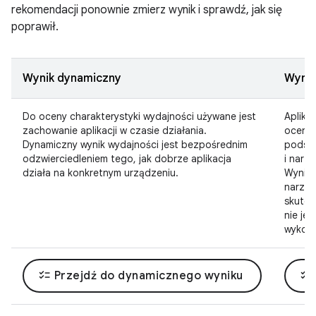
rekomendacji ponownie zmierz wynik i sprawdź, jak się
poprawił.
Wynik dynamiczny
Wynik
Do oceny charakterystyki wydajności używane jest
Aplika
zachowanie aplikacji w czasie działania.
oceny 
Dynamiczny wynik wydajności jest bezpośrednim
podst
odzwierciedleniem tego, jak dobrze aplikacja
i narzę
działa na konkretnym urządzeniu.
Wynik 
narzęd
skutec
nie je
wykony
checklist
checklist
Przejdź do dynamicznego wyniku