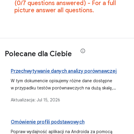
Polecane dla Ciebie
Przechwytywanie danych analizy porównawczej
W tym dokumencie opisujemy różne dane dostępne
w przypadku testów porównawczych na dużą skalę,
w tym StartupTimingMetric, FrameTimingMetric,
Aktualizacja:
Jul 15, 2026
TraceSectionMetric i PowerMetric. Wyjaśniamy, co mierzą
poszczególne dane i jak interpretować ich wyniki.
Omówienie profili podstawowych
Popraw wydajność aplikacji na Androida za pomocą