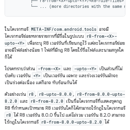
        ├── r8-from-<X>-upto-<Y>/<R8-rule-files>

ในไดเรกทอรี
META-INF/com.android.tools
อาจมี
ไดเรกทอรีย่อยหลายรายการที่มีชื่อในรูปแบบ
r8-from-<X>-
upto-<Y>
เพื่อระบุ R8 เวอร์ชันที่เขียนกฎไว้ แต่ละไดเรกทอรีย่อย
อาจมีไฟล์อย่างน้อย 1 ไฟล์ที่มีกฎ R8 โดยใช้ชื่อไฟล์และนามสกุลใด
ก็ได้
โปรดทราบว่าส่วน
-from-<X>
และ
-upto-<Y>
เป็นส่วนที่ไม่
บังคับ เวอร์ชัน
<Y>
เป็นเวอร์ชัน
เฉพาะ
และช่วงเวอร์ชันมักจะ
เป็นช่วงต่อเนื่อง แต่ก็อาจ ทับซ้อนกันได้
ตัวอย่างเช่น
r8
,
r8-upto-8.0.0
,
r8-from-8.0.0-upto-
8.2.0
และ
r8-from-8.2.0
เป็นชื่อไดเรกทอรีที่แสดงชุดกฎ
R8 ที่กำหนดเป้าหมาย R8 เวอร์ชันใดก็ได้สามารถใช้กฎในไดเรกทอรี
r8
ได้ R8 เวอร์ชัน 8.0.0 ขึ้นไป
แต่ไม่รวม
เวอร์ชัน 8.2.0 สามารถ
ใช้กฎในไดเรกทอรี
r8-from-8.0.0-upto-8.2.0
ได้