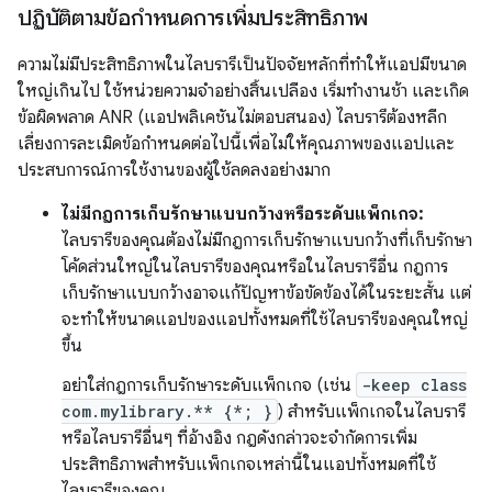
ปฏิบัติตามข้อกำหนดการเพิ่มประสิทธิภาพ
ความไม่มีประสิทธิภาพในไลบรารีเป็นปัจจัยหลักที่ทำให้แอปมีขนาด
ใหญ่เกินไป ใช้หน่วยความจำอย่างสิ้นเปลือง เริ่มทำงานช้า และเกิด
ข้อผิดพลาด ANR (แอปพลิเคชันไม่ตอบสนอง) ไลบรารีต้องหลีก
เลี่ยงการละเมิดข้อกำหนดต่อไปนี้เพื่อไม่ให้คุณภาพของแอปและ
ประสบการณ์การใช้งานของผู้ใช้ลดลงอย่างมาก
ไม่มีกฎการเก็บรักษาแบบกว้างหรือระดับแพ็กเกจ:
ไลบรารีของคุณต้องไม่มีกฎการเก็บรักษาแบบกว้างที่เก็บรักษา
โค้ดส่วนใหญ่ในไลบรารีของคุณหรือในไลบรารีอื่น กฎการ
เก็บรักษาแบบกว้างอาจแก้ปัญหาข้อขัดข้องได้ในระยะสั้น แต่
จะทำให้ขนาดแอปของแอปทั้งหมดที่ใช้ไลบรารีของคุณใหญ่
ขึ้น
อย่าใส่กฎการเก็บรักษาระดับแพ็กเกจ (เช่น
-keep class
com.mylibrary.** {*; }
) สำหรับแพ็กเกจในไลบรารี
หรือไลบรารีอื่นๆ ที่อ้างอิง กฎดังกล่าวจะจำกัดการเพิ่ม
ประสิทธิภาพสำหรับแพ็กเกจเหล่านี้ในแอปทั้งหมดที่ใช้
ไลบรารีของคุณ