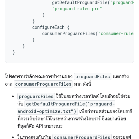
getDefaultProguardFile
(
"proguard-a
"proguard-rules.pro"
)
}
configureEach
{
consumerProguardFiles
(
"consumer-rules.
}
}
}
โปรดทราบว่าลักษณะการทำงานของ
proguardFiles
แตกต่าง
จาก
consumerProguardFiles
มาก ดังนี้
proguardFiles
ใช้ในระหว่างเวลาบิลด์ โดยมักจะใช้ร่วม
กับ
getDefaultProguardFile("proguard-
android-optimize.txt")
เพื่อกำหนดส่วนของไลบรารี
ที่ควรเก็บรักษาไว้ในระหว่างการสร้างไลบรารี ซึ่งอย่างน้อย
ที่สุดก็คือ API สาธารณะ
ในทางตรงกันข้าม
consumerProguardFiles
จะรวมอยู่