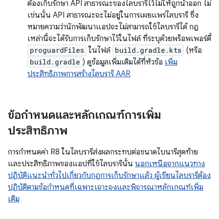
ต้องเก็บรักษา API สาธารณะของไลบรารีไว้ไม่ให้ถูกนำออก ไม่
เช่นนั้น API สาธารณะจะไม่อยู่ในการเผยแพร่ไลบรารี ซึ่ง
หมายความว่านักพัฒนาแอปจะไม่สามารถใช้ไลบรารีได้ กฎ
เหล่านี้จะได้รับการเก็บรักษาไว้ในไฟล์ ที่ระบุด้วยพร็อพเพอร์ตี้
proguardFiles
ในไฟล์
build.gradle.kts
(หรือ
build.gradle
) ดูข้อมูลเพิ่มเติมได้ที่หัวข้อ
เพิ่ม
ประสิทธิภาพการสร้างไลบรารี AAR
ข้อกำหนดและหลักเกณฑ์การเพิ่ม
ประสิทธิภาพ
การกำหนดค่า R8 ในไลบรารีส่งผลกระทบต่อขนาดไบนารีสุดท้าย
และประสิทธิภาพของแอปที่ใช้ไลบรารีนั้น
นอกเหนือจากแนวทาง
ปฏิบัติแนะนำทั่วไปเกี่ยวกับกฎการเก็บรักษาแล้ว ผู้เขียนไลบรารีต้อง
ปฏิบัติตามข้อกำหนดที่เฉพาะเจาะจงและพิจารณาหลักเกณฑ์เพิ่ม
เติม