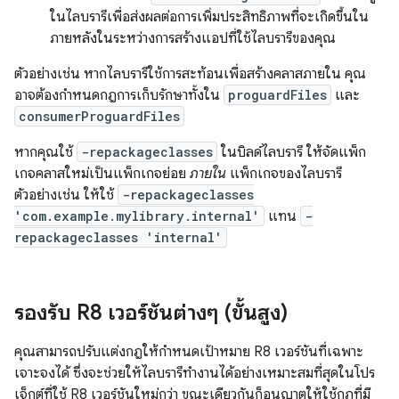
ในไลบรารีเพื่อส่งผลต่อการเพิ่มประสิทธิภาพที่จะเกิดขึ้นใน
ภายหลังในระหว่างการสร้างแอปที่ใช้ไลบรารีของคุณ
ตัวอย่างเช่น หากไลบรารีใช้การสะท้อนเพื่อสร้างคลาสภายใน คุณ
อาจต้องกำหนดกฎการเก็บรักษาทั้งใน
proguardFiles
และ
consumerProguardFiles
หากคุณใช้
-repackageclasses
ในบิลด์ไลบรารี ให้จัดแพ็ก
เกจคลาสใหม่เป็นแพ็กเกจย่อย
ภายใน
แพ็กเกจของไลบรารี
ตัวอย่างเช่น ให้ใช้
-repackageclasses
'com.example.mylibrary.internal'
แทน
-
repackageclasses 'internal'
รองรับ R8 เวอร์ชันต่างๆ (ขั้นสูง)
คุณสามารถปรับแต่งกฎให้กำหนดเป้าหมาย R8 เวอร์ชันที่เฉพาะ
เจาะจงได้ ซึ่งจะช่วยให้ไลบรารีทำงานได้อย่างเหมาะสมที่สุดในโปร
เจ็กต์ที่ใช้ R8 เวอร์ชันใหม่กว่า ขณะเดียวกันก็อนุญาตให้ใช้กฎที่มี