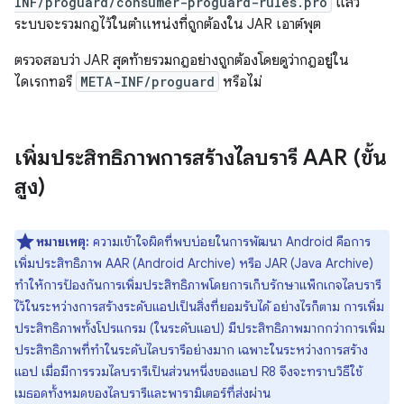
INF/proguard/consumer-proguard-rules.pro
แล้ว
ระบบจะรวมกฎไว้ในตำแหน่งที่ถูกต้องใน JAR เอาต์พุต
ตรวจสอบว่า JAR สุดท้ายรวมกฎอย่างถูกต้องโดยดูว่ากฎอยู่ใน
ไดเรกทอรี
META-INF/proguard
หรือไม่
เพิ่มประสิทธิภาพการสร้างไลบรารี AAR (ขั้น
สูง)
หมายเหตุ:
ความเข้าใจผิดที่พบบ่อยในการพัฒนา Android คือการ
เพิ่มประสิทธิภาพ AAR (Android Archive) หรือ JAR (Java Archive)
ทำให้การป้องกันการเพิ่มประสิทธิภาพโดยการเก็บรักษาแพ็กเกจไลบรารี
ไว้ในระหว่างการสร้างระดับแอปเป็นสิ่งที่ยอมรับได้ อย่างไรก็ตาม การเพิ่ม
ประสิทธิภาพทั้งโปรแกรม (ในระดับแอป) มีประสิทธิภาพมากกว่าการเพิ่ม
ประสิทธิภาพที่ทำในระดับไลบรารีอย่างมาก เฉพาะในระหว่างการสร้าง
แอป เมื่อมีการรวมไลบรารีเป็นส่วนหนึ่งของแอป R8 จึงจะทราบวิธีใช้
เมธอดทั้งหมดของไลบรารีและพารามิเตอร์ที่ส่งผ่าน