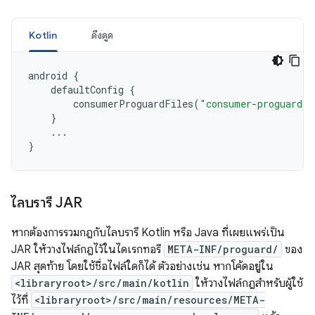
Kotlin
ดึงดูด
android
{
defaultConfig
{
consumerProguardFiles
(
"consumer-proguard-r
}
...
}
ไลบรารี JAR
หากต้องการรวมกฎกับไลบรารี Kotlin หรือ Java ที่เผยแพร่เป็น
JAR ให้วางไฟล์กฎไว้ในไดเรกทอรี
META-INF/proguard/
ของ
JAR สุดท้าย โดยใช้ชื่อไฟล์ใดก็ได้ ตัวอย่างเช่น หากโค้ดอยู่ใน
<libraryroot>/src/main/kotlin
ให้วางไฟล์กฎสำหรับผู้ใช้
ไว้ที่
<libraryroot>/src/main/resources/META-