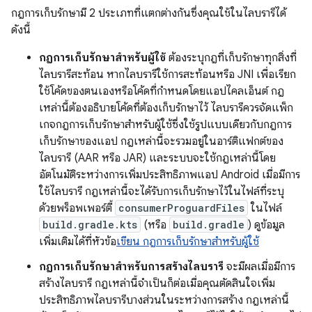
กฎการเก็บรักษามี 2 ประเภทที่แตกต่างกันซึ่งคุณใช้ในไลบรารีได้
ดังนี้
กฎการเก็บรักษาสำหรับผู้ใช้
ต้องระบุกฎที่เก็บรักษาทุกสิ่งที่
ไลบรารีสะท้อน หากไลบรารีใช้การสะท้อนหรือ JNI เพื่อเรียก
ใช้โค้ดของตนเองหรือโค้ดที่กำหนดโดยแอปไคลเอ็นต์ กฎ
เหล่านี้ต้องอธิบายโค้ดที่ต้องเก็บรักษาไว้ ไลบรารีควรจัดแพ็ก
เกจกฎการเก็บรักษาสำหรับผู้ใช้ซึ่งใช้รูปแบบเดียวกับกฎการ
เก็บรักษาของแอป กฎเหล่านี้จะรวมอยู่ในอาร์ติแฟกต์ของ
ไลบรารี (AAR หรือ JAR) และระบบจะใช้กฎเหล่านี้โดย
อัตโนมัติระหว่างการเพิ่มประสิทธิภาพแอป Android เมื่อมีการ
ใช้ไลบรารี กฎเหล่านี้จะได้รับการเก็บรักษาไว้ในไฟล์ที่ระบุ
ด้วยพร็อพเพอร์ตี้
consumerProguardFiles
ในไฟล์
build.gradle.kts
(หรือ
build.gradle
) ดูข้อมูล
เพิ่มเติมได้ที่หัวข้อ
เขียน กฎการเก็บรักษาสำหรับผู้ใช้
กฎการเก็บรักษาสำหรับการสร้างไลบรารี
จะมีผลเมื่อมีการ
สร้างไลบรารี กฎเหล่านี้จำเป็นก็ต่อเมื่อคุณตัดสินใจเพิ่ม
ประสิทธิภาพไลบรารีบางส่วนในระหว่างการสร้าง กฎเหล่านี้