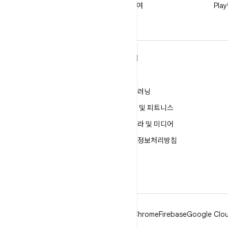
@GooglePlayBiz를 팔로우하여
Pl
새로운 소식 및 지원받기
ANDROID 자세히 알아보기
탐색
Android
게임
엔터프라이즈용 Android
머신러닝
보안
건강 및 피트니스
소스
카메라 및 미디어
뉴스
개인정보처리방침
블로그
5G
팟캐스트
Android
Chrome
Firebase
Google Clou