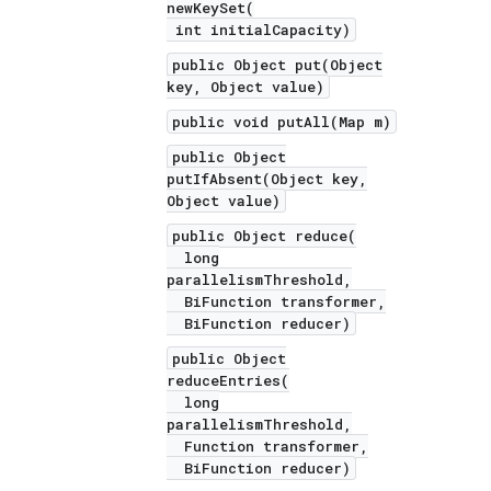
newKeySet(
int initialCapacity)
public Object put(Object
key, Object value)
public void putAll(Map m)
public Object
putIfAbsent(Object key,
Object value)
public Object reduce(
long
parallelismThreshold,
BiFunction transformer,
BiFunction reducer)
public Object
reduceEntries(
long
parallelismThreshold,
Function transformer,
BiFunction reducer)