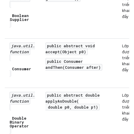
triển
khai
Boolean
đầy đủ
Supplier
java
.
util
.
public abstract void
Lớp
function
accept(Object p0)
được
triển
public Consumer
khai
andThen(Consumer after)
Consumer
đầy đủ
java
.
util
.
public abstract double
Lớp
function
applyAsDouble(
được
double p0, double p1)
triển
khai
Double
đầy đủ
Binary
Operator