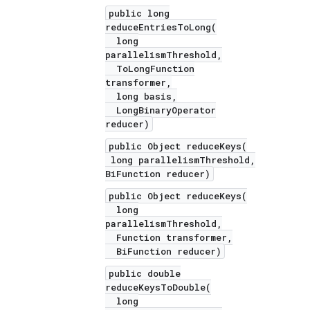
public long
reduceEntriesToLong(
long
parallelismThreshold,
ToLongFunction
transformer,
long basis,
LongBinaryOperator
reducer)
public Object reduceKeys(
long parallelismThreshold,
BiFunction reducer)
public Object reduceKeys(
long
parallelismThreshold,
Function transformer,
BiFunction reducer)
public double
reduceKeysToDouble(
long