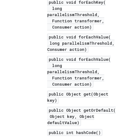
public void forEachKey(
long
parallelismThreshold,
Function transformer,
Consumer action)
public void forEachValue(
long parallelismThreshold,
Consumer action)
public void forEachValue(
long
parallelismThreshold,
Function transformer,
Consumer action)
public Object get(Object
key)
public Object getOrDefault(
Object key, Object
defaultValue)
public int hashCode()