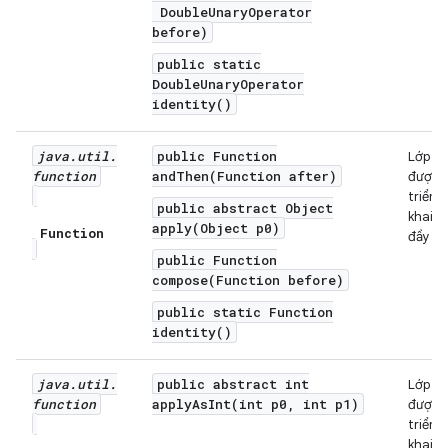
DoubleUnaryOperator
before)
public static
DoubleUnaryOperator
identity()
java
.
util
.
public Function
Lớp
function
andThen(Function after)
được
triển
public abstract Object
khai
apply(Object p0)
Function
đầy đủ
public Function
compose(Function before)
public static Function
identity()
java
.
util
.
public abstract int
Lớp
function
applyAsInt(int p0, int p1)
được
triển
khai