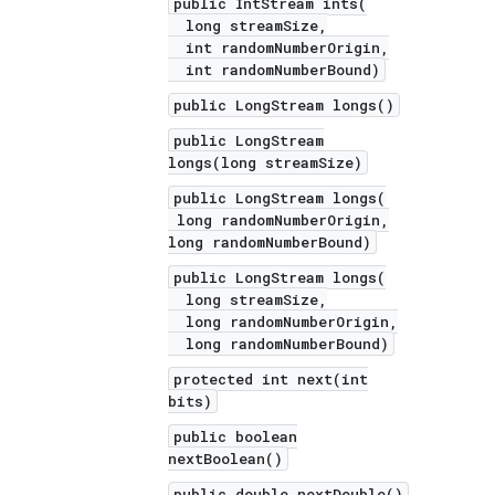
public IntStream ints(
long streamSize,
int randomNumberOrigin,
int randomNumberBound)
public LongStream longs()
public LongStream
longs(long streamSize)
public LongStream longs(
long randomNumberOrigin,
long randomNumberBound)
public LongStream longs(
long streamSize,
long randomNumberOrigin,
long randomNumberBound)
protected int next(int
bits)
public boolean
nextBoolean()
public double nextDouble()