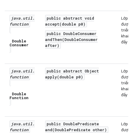
java
.
util
.
public abstract void
Lớp
function
accept(double p0)
được
triển
public DoubleConsumer
khai
andThen(DoubleConsumer
Double
đầy đủ
Consumer
after)
java
.
util
.
public abstract Object
Lớp
function
apply(double p0)
được
triển
khai
Double
đầy đủ
Function
java
.
util
.
public DoublePredicate
Lớp
function
and(DoublePredicate other)
được