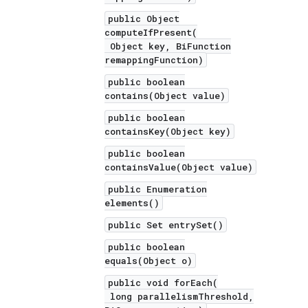
public Object
computeIfPresent(
Object key, BiFunction
remappingFunction)
public boolean
contains(Object value)
public boolean
containsKey(Object key)
public boolean
containsValue(Object value)
public Enumeration
elements()
public Set entrySet()
public boolean
equals(Object o)
public void forEach(
long parallelismThreshold,