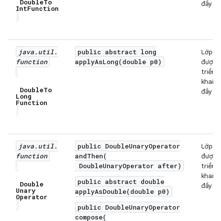
Double
To
đầy đủ
Int
Function
java
.
util
.
public abstract long
Lớp
function
applyAsLong(double p0)
được
triển
khai
Double
To
đầy đủ
Long
Function
java
.
util
.
public DoubleUnaryOperator
Lớp
function
andThen(
được
DoubleUnaryOperator after)
triển
khai
public abstract double
Double
đầy đủ
Unary
applyAsDouble(double p0)
Operator
public DoubleUnaryOperator
compose(