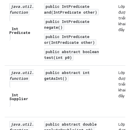
java
.
util
.
public IntPredicate
Lớp
function
and(IntPredicate other)
được
triển
public IntPredicate
khai
negate()
Int
đầy đủ
Predicate
public IntPredicate
or(IntPredicate other)
public abstract boolean
test(int p0)
java
.
util
.
public abstract int
Lớp
function
getAsInt()
được
triển
khai
Int
đầy đủ
Supplier
java
.
util
.
public abstract double
Lớp