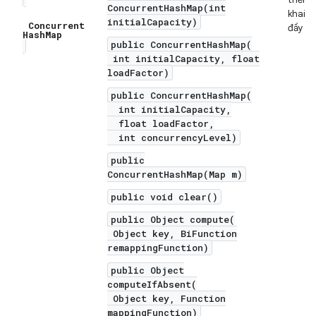
ConcurrentHashMap(int
khai
initialCapacity)
Concurrent
đầy đủ
Hash
Map
public ConcurrentHashMap(
int initialCapacity, float
loadFactor)
public ConcurrentHashMap(
int initialCapacity,
float loadFactor,
int concurrencyLevel)
public
ConcurrentHashMap(Map m)
public void clear()
public Object compute(
Object key, BiFunction
remappingFunction)
public Object
computeIfAbsent(
Object key, Function
mappingFunction)