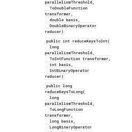
parallelismThreshold,
ToDoubleFunction
transformer,
double basis,
DoubleBinaryOperator
reducer)
public int reduceKeysToInt(
long
parallelismThreshold,
ToIntFunction transformer,
int basis,
IntBinaryOperator
reducer)
public long
reduceKeysToLong(
long
parallelismThreshold,
ToLongFunction
transformer,
long basis,
LongBinaryOperator