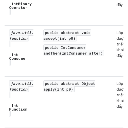
Int
Binary
đầy đủ
Operator
java
.
util
.
public abstract void
Lớp
function
accept(int p0)
được
triển
public IntConsumer
khai
andThen(IntConsumer after)
Int
đầy đủ
Consumer
java
.
util
.
public abstract Object
Lớp
function
apply(int p0)
được
triển
khai
Int
đầy đủ
Function