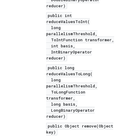
reducer)
public int
reduceValuesToInt(
long
parallelismThreshold,
ToIntFunction transformer,
int basis,
IntBinaryOperator
reducer)
public long
reduceValuesToLong(
long
parallelismThreshold,
ToLongFunction
transformer,
long basis,
LongBinaryOperator
reducer)
public Object remove(Object
key)