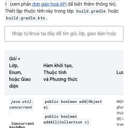
1
(xem phần
đơn giản hoá API
để biết thêm thông tin).
Thiết lập thuộc tính này trong tệp
build.gradle
hoặc
build.gradle.kts
.
Gói +
Lớp,
Hàm khởi tạo,
Enum,
Thuộc tính
Lưu 
hoặc Giao
và Phương thức
diện
java
.
util
.
public boolean add(Object
Một s
concurrent
e)
phươn
thức
public boolean
(8) có
addAll(Collection c)
Concurrent
trong
Hash
Map
.