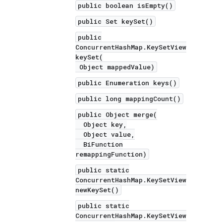
public boolean isEmpty()
public Set keySet()
public
ConcurrentHashMap.KeySetView
keySet(
Object mappedValue)
public Enumeration keys()
public long mappingCount()
public Object merge(
Object key,
Object value,
BiFunction
remappingFunction)
public static
ConcurrentHashMap.KeySetView
newKeySet()
public static
ConcurrentHashMap.KeySetView