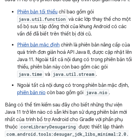
Phiên bản tối thiểu
chỉ bao gồm gói
java.util.function
và các lớp thay thế cho một
số bộ sưu tập đồng thời của khung Android có các
vấn đề đã biết trên thiết bị đời cũ.
Phiên bản mặc định
chính là phiên bản nâng cấp của
quá trình đơn giản hoá API Java 8, được cập nhật lên
Java 11. Ngoài tất cả nội dung có trong phiên bản tối
thiểu, phiên bản này còn bao gồm các gói
java.time
và
java.util.stream
.
Ngoài tất cả nội dung có trong phiên bản mặc định,
phiên bản nio
còn bao gồm gói
java.nio
.
Bảng có thể tìm kiếm sau đây cho biết những thư viện
Java 11 trở lên nào có sẵn khi bạn sử dụng phiên bản mới
nhất của trình bổ trợ Android cho Gradle với phần phụ
thuộc
coreLibraryDesugaring
được thiết lập thành
com.android.tools:desugar_jdk_libs_minimal:2.0.