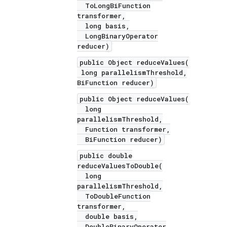
ToLongBiFunction
transformer,
long basis,
LongBinaryOperator
reducer)
public Object reduceValues(
long parallelismThreshold,
BiFunction reducer)
public Object reduceValues(
long
parallelismThreshold,
Function transformer,
BiFunction reducer)
public double
reduceValuesToDouble(
long
parallelismThreshold,
ToDoubleFunction
transformer,
double basis,
DoubleBinaryOperator