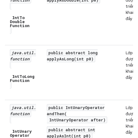
function
applyAsDouble(int p0)
được
triển
khai
Int
To
đầy đủ
Double
Function
java
.
util
.
public abstract long
Lớp
function
applyAsLong(int p0)
được
triển
khai
Int
To
Long
đầy đủ
Function
java
.
util
.
public IntUnaryOperator
Lớp
function
andThen(
được
IntUnaryOperator after)
triển
khai
public abstract int
Int
Unary
đầy đủ
Operator
applyAsInt(int p0)