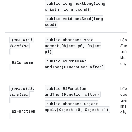
public long nextLong(long
origin, long bound)
public void setSeed(long
seed)
java
.
util
.
public abstract void
Lớp
function
accept(Object p0, Object
được
p1)
triển
khai
public BiConsumer
Bi
Consumer
đầy đủ
andThen(BiConsumer after)
java
.
util
.
public BiFunction
Lớp
function
andThen(Function after)
được
triển
public abstract Object
khai
apply(Object p0, Object p1)
Bi
Function
đầy đủ