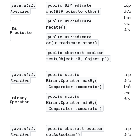
java
.
util
.
public BiPredicate
Lớp
function
and(BiPredicate other)
được
triển
public BiPredicate
khai
negate()
Bi
đầy đủ
Predicate
public BiPredicate
or(BiPredicate other)
public abstract boolean
test(Object p0, Object p1)
java
.
util
.
public static
Lớp
function
BinaryOperator maxBy(
được
Comparator comparator)
triển
khai
public static
Binary
đầy đủ
Operator
BinaryOperator minBy(
Comparator comparator)
java
.
util
.
public abstract boolean
Lớp
function
getAsBoolean()
được