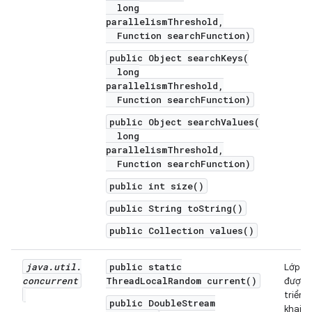
long
parallelismThreshold,
Function searchFunction)
public Object searchKeys(
long
parallelismThreshold,
Function searchFunction)
public Object searchValues(
long
parallelismThreshold,
Function searchFunction)
public int size()
public String toString()
public Collection values()
java
.
util
.
public static
Lớp
concurrent
ThreadLocalRandom current()
được
triển
public DoubleStream
khai