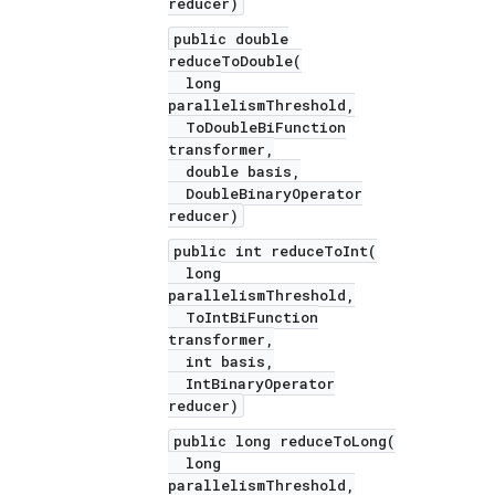
reducer)
public double
reduceToDouble(
long
parallelismThreshold,
ToDoubleBiFunction
transformer,
double basis,
DoubleBinaryOperator
reducer)
public int reduceToInt(
long
parallelismThreshold,
ToIntBiFunction
transformer,
int basis,
IntBinaryOperator
reducer)
public long reduceToLong(
long
parallelismThreshold,