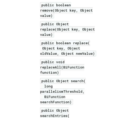
public boolean
remove(Object key, Object
value)
public Object
replace(Object key, Object
value)
public boolean replace(
Object key, Object
oldValue, Object newValue)
public void
replaceAll(BiFunction
function)
public Object search(
long
parallelismThreshold,
BiFunction
searchFunction)
public Object
searchEntries(