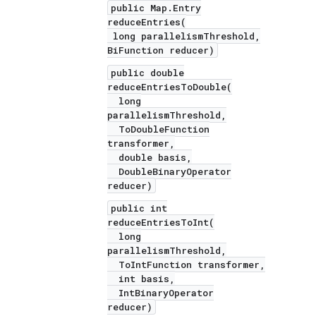
public Map.Entry
reduceEntries(
long parallelismThreshold,
BiFunction reducer)
public double
reduceEntriesToDouble(
long
parallelismThreshold,
ToDoubleFunction
transformer,
double basis,
DoubleBinaryOperator
reducer)
public int
reduceEntriesToInt(
long
parallelismThreshold,
ToIntFunction transformer,
int basis,
IntBinaryOperator
reducer)