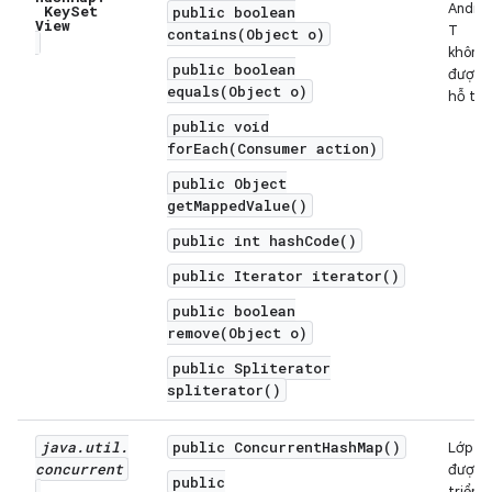
Androi
Key
Set
public boolean
View
T
contains(Object o)
không
public boolean
được
equals(Object o)
hỗ trợ
public void
forEach(Consumer action)
public Object
getMappedValue()
public int hashCode()
public Iterator iterator()
public boolean
remove(Object o)
public Spliterator
spliterator()
java
.
util
.
public ConcurrentHashMap()
Lớp
concurrent
được
public
triển