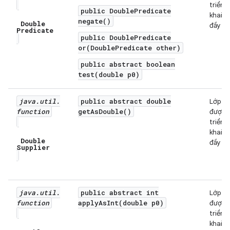
triển
public DoublePredicate
khai
negate()
Double
đầy đủ
Predicate
public DoublePredicate
or(DoublePredicate other)
public abstract boolean
test(double p0)
java
.
util
.
public abstract double
Lớp
function
getAsDouble()
được
triển
khai
Double
đầy đủ
Supplier
java
.
util
.
public abstract int
Lớp
function
applyAsInt(double p0)
được
triển
khai