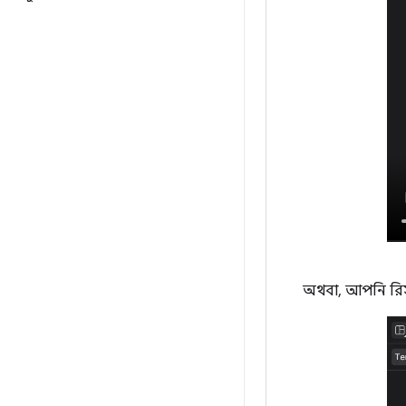
অথবা, আপনি রিস