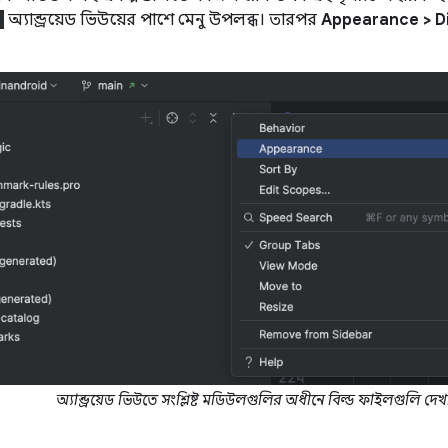
অ্যান্ড্রয়েড ভিউয়ের পাশে মেনু উপলব্ধ। তারপর
Appearance > Di
অ্যান্ড্রয়েড ভিউতে সংশ্লিষ্ট মডিউলগুলির অধীনে বিল্ড ফাইলগুলি দেখা