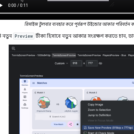
রিসাইজ টুলবার ব্যবহার করে পূর্বরূপ উইন্ডোর আকার পরিবর্তন 
ি নতুন
Preview
টীকা হিসাবে নতুন আকার সংরক্ষণ করতে চান, ডান-