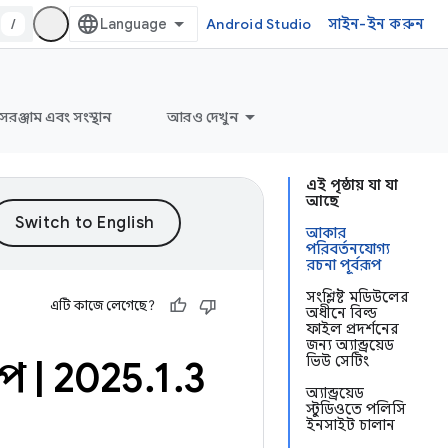
/
Android Studio
সাইন-ইন করুন
সরঞ্জাম এবং সংস্থান
আরও দেখুন
এই পৃষ্ঠায় যা যা
আছে
আকার
পরিবর্তনযোগ্য
রচনা পূর্বরূপ
সংশ্লিষ্ট মডিউলের
এটি কাজে লেগেছে?
অধীনে বিল্ড
ফাইল প্রদর্শনের
জন্য অ্যান্ড্রয়েড
ভিউ সেটিং
্রপ
|
2025
.
1
.
3
অ্যান্ড্রয়েড
স্টুডিওতে পলিসি
ইনসাইট চালান