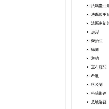
法屬圭亞
法屬玻里
法屬南部
加彭
喬治亞
德國
迦納
直布羅陀
希臘
格陵蘭
格瑞那達
瓜地洛普