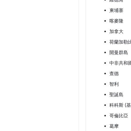
維德角
柬埔寨
喀麥隆
加拿大
荷蘭加勒
開曼群島
中非共和
查德
智利
聖誕島
科科斯 (基
哥倫比亞
葛摩