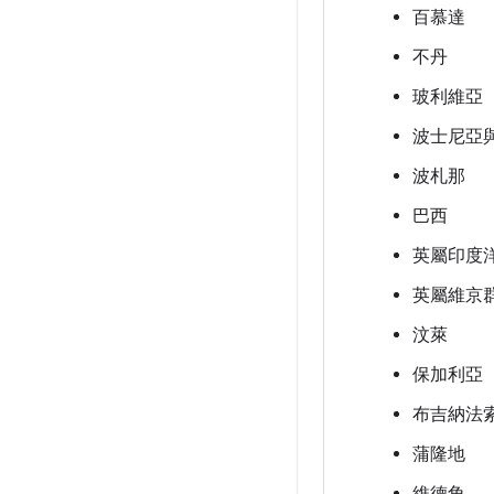
百慕達
不丹
玻利維亞
波士尼亞
波札那
巴西
英屬印度
英屬維京
汶萊
保加利亞
布吉納法
蒲隆地