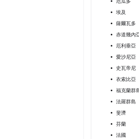
厄瓜多
埃及
薩爾瓦多
赤道幾內
厄利垂亞
愛沙尼亞
史瓦帝尼
衣索比亞
福克蘭群島
法羅群島
斐濟
芬蘭
法國