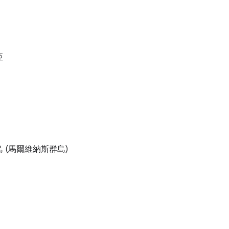
亞
 (馬爾維納斯群島)