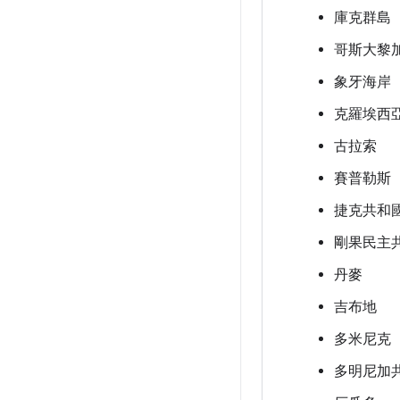
庫克群島
哥斯大黎
象牙海岸
克羅埃西
古拉索
賽普勒斯
捷克共和
剛果民主
丹麥
吉布地
多米尼克
多明尼加