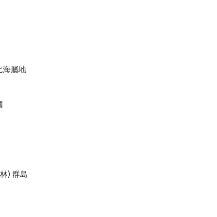
比海屬地
國
林) 群島