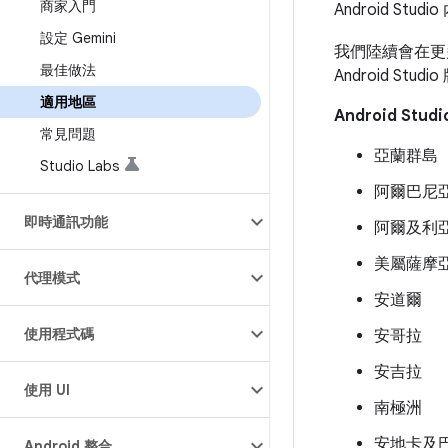
商家入門
Android St
設定 Gemini
我們陸續會在更
最佳做法
Android S
適用地區
Android St
常見問題
亞蘭群島
Studio Labs
阿爾巴尼
即時通訊功能
阿爾及利
美屬薩摩
代理模式
安道爾
使用程式碼
安哥拉
安吉拉
使用 UI
南極洲
安地卡及
Android 整合