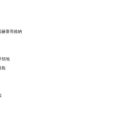
與赫塞哥維納
洋領地
群島
索