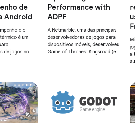
enho de
Performance with
r
a Android
ADPF
u
F
empenho e o
A Netmarble, uma das principais
térmico é um
desenvolvedoras de jogos para
Mi
para
dispositivos móveis, desenvolveu
jo
s de jogos no
Game of Thrones: Kingsroad (em
al
riar as melhores
breve para Android), um RPG de
au
ssíveis para os
ação e aventura baseado na
de
desenvolvedores
série Game of Thrones,
YA
rramentas que
vencedora do Emmy® e do
me
s taxas de
Globo de Ouro®.
jo
se