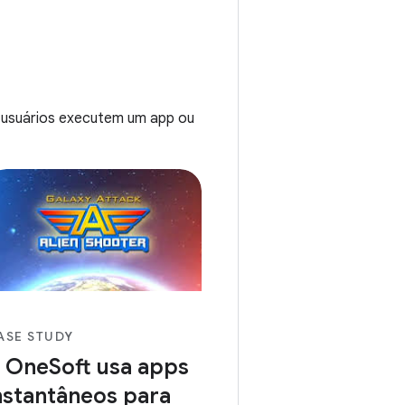
s usuários executem um app ou
ASE STUDY
 OneSoft usa apps
nstantâneos para