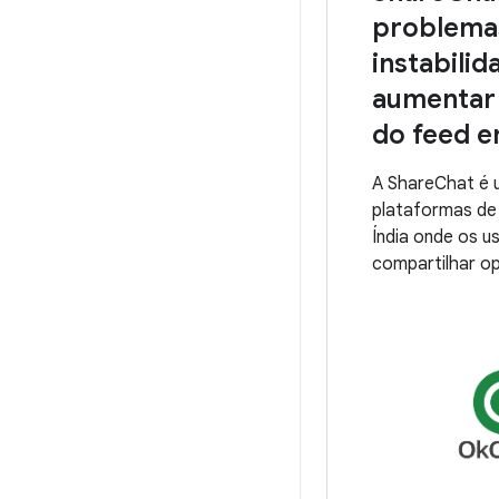
problema
instabilid
aumentar
do feed 
A ShareChat é u
plataformas de 
Índia onde os 
compartilhar op
documentar sua
novos amigos no