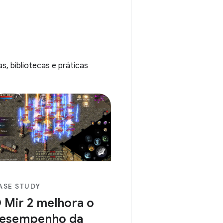
dio e baixo) e manter uma
periência padrão em todos
es é fundamental para o
cesso. Melhorar o tempo das
artups e tornar o app
sponsivo ajudou a empresa a
, bibliotecas e práticas
r sucesso.
ASE STUDY
 Mir 2 melhora o
esempenho da