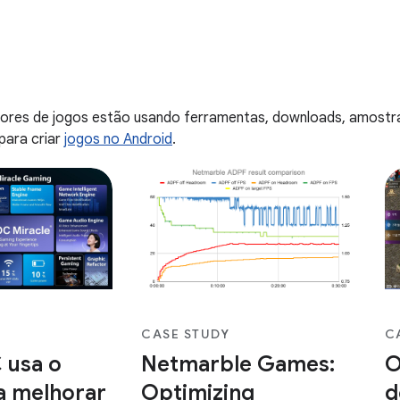
mé
app. Com
inaceitáveis.
ex
rande escala, a
el
uma experiência
su
tínua para todos
st
oncentrando-se na
re
ores de jogos estão usando ferramentas, downloads, amostras
s e na melhoria
te
ara criar
jogos no Android
.
cialização do
CASE STUDY
C
 usa o
Netmarble Games:
O
a melhorar
Optimizing
d