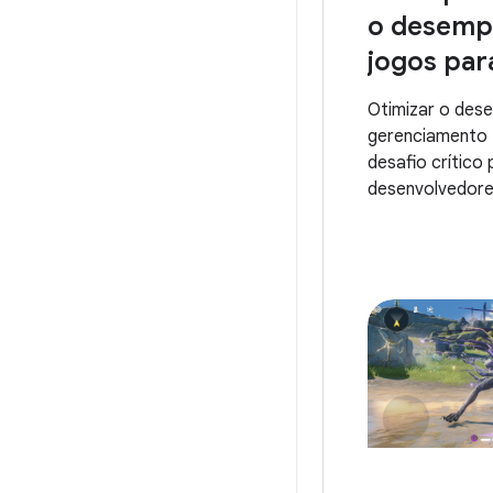
o desemp
jogos par
Otimizar o des
gerenciamento 
desafio crítico 
desenvolvedore
Android. Para c
experiências po
jogadores, os 
precisam de fe
equilibrem alta