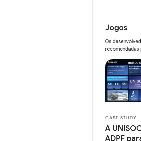
transações no 
operações em g
OkCredit criou 
Jogos
tranquila e con
os usuários, c
Os desenvolved
redução de ANR
recomendadas p
do tempo de ini
app.
CASE STUDY
A UNISOC
ADPF par