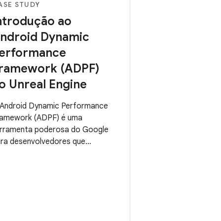
ASE STUDY
ntrodução ao
ndroid Dynamic
erformance
ramework (ADPF)
o Unreal Engine
Android Dynamic Performance
amework (ADPF) é uma
rramenta poderosa do Google
ra desenvolvedores que
erem otimizar o desempenho
s aplicativos. Por meio das
Is térmicas, a ADPF fornece
formações em tempo real
bre o estado térmico do