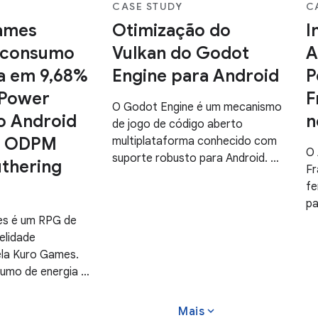
CASE STUDY
C
ames
Otimização do
I
o consumo
Vulkan do Godot
A
a em 9,68%
Engine para Android
P
 Power
F
O Godot Engine é um mecanismo
do Android
n
de jogo de código aberto
 o ODPM
multiplataforma conhecido com
O 
suporte robusto para Android. O
thering
Fr
Godot pode ser usado para criar
fe
jogos de praticamente qualquer
pa
gênero e é capaz de renderizar
es é um RPG de
qu
gráficos 2D e 3D. A versão 4 do
delidade
do
Godot
ela Kuro Games.
AP
sumo de energia é
in
te para oferecer
so
a premium
expand_more
Mais