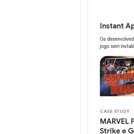
sustentável pa
jogo longas. O 
introduziu o Po
Instant A
Os desenvolved
jogo sem instalá
CASE STUDY
MARVEL F
Strike e 