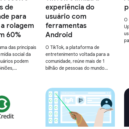
s de
experiência do
p
ade para
usuário com
O 
 a rolagem
ferramentas
Up
em 60%
Android
us
pa
ma das principais
O TikTok, a plataforma de
se
mídia social da
entretenimento voltada para a
us
usuários podem
comunidade, reúne mais de 1
de
iniões,
bilhão de pessoas do mundo
pe
s vidas e fazer
todo para descobrir, criar e
Fu
 próprio idioma.
compartilhar o conteúdo que
ne
elas adoram.
fa
pa
en