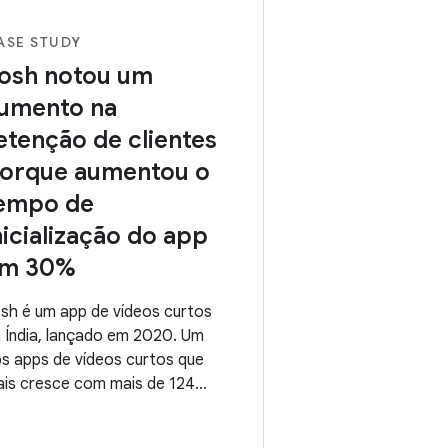
ASE STUDY
osh notou um
umento na
etenção de clientes
orque aumentou o
empo de
nicialização do app
m 30%
sh é um app de vídeos curtos
 Índia, lançado em 2020. Um
s apps de vídeos curtos que
is cresce com mais de 124
lhões de MAUs, otimizar o app
 diversos dispositivos (alto,