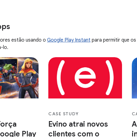
ra sessões de
Android Studio
wer
pps
ores estão usando o
Google Play Instant
para permitir que o
-lo.
CASE STUDY
C
orça
Evino atrai novos
A
Google Play
clientes com o
i