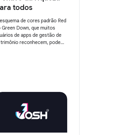
ara todos
esquema de cores padrão Red
 Green Down, que muitos
uários de apps de gestão de
trimônio reconhecem, pode
r bastante problemático para
uários daltônicos e com
ficiência visual associada à
rcepção de cores.A equipe do
tubull está abraçando as
cessidades dos usuários
zendo melhorias concretas
ra que todos possam
tender o segredo da riqueza.