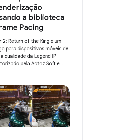
enderização
sando a biblioteca
rame Pacing
r 2: Return of the King é um
go para dispositivos móveis de
ta qualidade da Legend IP
torizado pela Actoz Soft e
senvolvido pela HK ZHILI
OAN LIMITED usando o
canismo de jogo Unity. Este
go recria perfeitamente os
ntimentos de Mir