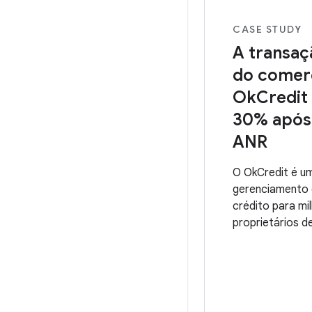
CASE STUDY
A transaç
do comer
OkCredit
30% após 
ANR
O OkCredit é u
gerenciamento 
crédito para mi
proprietários de
na Índia. Com 1
transações por
milhões de dow
passado, a OkC
registro de US 