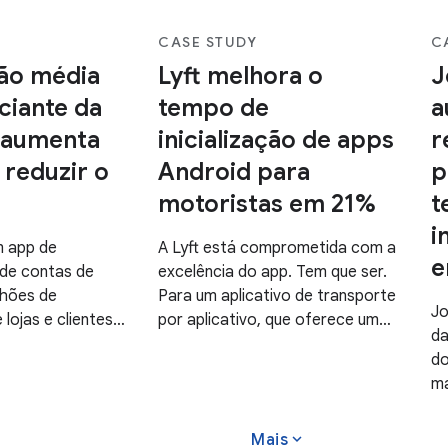
CASE STUDY
C
ão média
Lyft melhora o
J
ciante da
tempo de
a
 aumenta
inicialização de apps
r
reduzir o
Android para
p
motoristas em 21%
t
i
m app de
A Lyft está comprometida com a
e
de contas de
excelência do app. Tem que ser.
lhões de
Para um aplicativo de transporte
Jo
 lojas e clientes
por aplicativo, que oferece um
da
40 milhões de
serviço essencial e urgente a
do
 mês e 50
milhões de motoristas e
ma
nloads, só no ano
passageiros todos os dias, um
mi
redit teve um
aplicativo lento ou que não
em
expand_more
$50 bilhões em
responde gera atritos
Mais