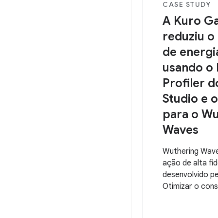
CASE STUDY
A Kuro G
reduziu 
de energi
usando o
Profiler 
Studio e
para o Wu
Waves
Wuthering Wav
ação de alta fi
desenvolvido p
Otimizar o con
muito importan
uma experiênci