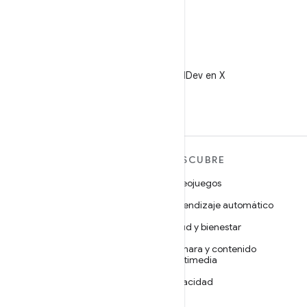
X
Sigue a @AndroidDev en X
MÁS ANDROID
DESCUBRE
Android
Videojuegos
Android para empresas
Aprendizaje automático
Seguridad
Salud y bienestar
Código abierto
Cámara y contenido
multimedia
Noticias
Privacidad
Blog
5G