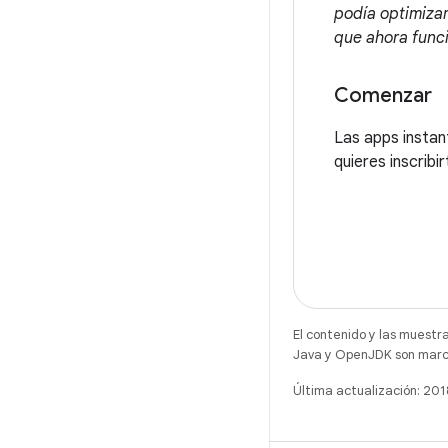
podía optimiza
que ahora func
Comenzar
Las apps instan
quieres inscribi
El contenido y las muestr
Java y OpenJDK son marca
Última actualización: 20