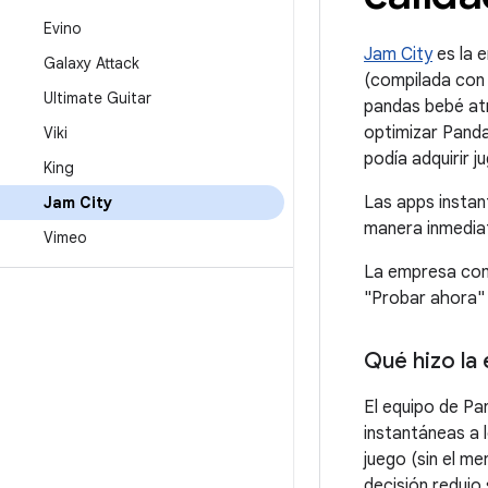
Evino
Jam City
es la e
Galaxy Attack
(compilada con U
Ultimate Guitar
pandas bebé atr
optimizar Panda 
Viki
podía adquirir j
King
Las apps instan
Jam City
manera inmediat
Vimeo
La empresa comp
"Probar ahora" 
Qué hizo la
El equipo de Pa
instantáneas a 
juego (sin el me
decisión redujo